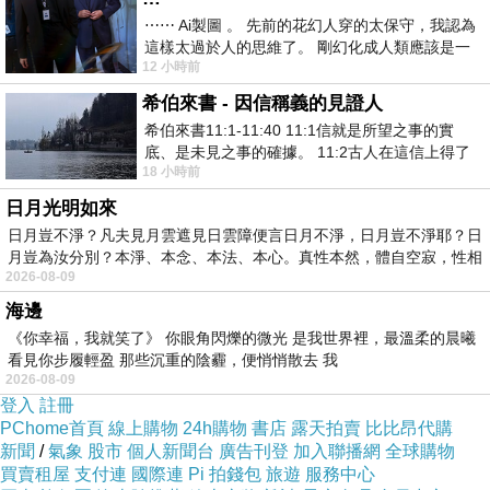
不禁讚歎上蒼是巧匠
⋯⋯ Ai製圖 。 先前的花幻人穿的太保守，我認為
這樣太過於人的思維了。 剛幻化成人類應該是一
殷殷彩繪了繽紛世界
12 小時前
絲不掛吧？ 當然這樣是創不出
薰風為前導
希伯來書 - 因信稱義的見證人
希伯來書11:1-11:40 11:1信就是所望之事的實
底、是未見之事的確據。 11:2古人在這信上得了
18 小時前
美好的證據。 11:3我們因着信、就知道
日月光明如來
日月豈不淨？凡夫見月雲遮見日雲障便言日月不淨，日月豈不淨耶？日
月豈為汝分別？本淨、本念、本法、本心。真性本然，體自空寂，性相
2026-08-09
海邊
《你幸福，我就笑了》 你眼角閃爍的微光 是我世界裡，最溫柔的晨曦
看見你步履輕盈 那些沉重的陰霾，便悄悄散去 我
2026-08-09
登入
註冊
PChome首頁
線上購物
24h購物
書店
露天拍賣
比比昂代購
新聞
/
氣象
股市
個人新聞台
廣告刊登
加入聯播網
全球購物
買賣租屋
支付連
國際連
Pi 拍錢包
旅遊
服務中心