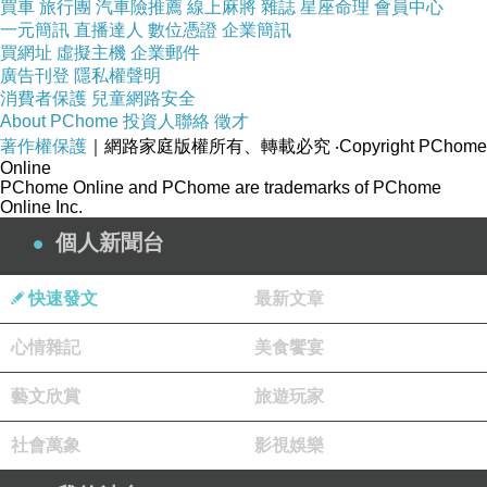
買車
旅行團
汽車險推薦
線上麻將
雜誌
星座命理
會員中心
一元簡訊
直播達人
數位憑證
企業簡訊
買網址
虛擬主機
企業郵件
廣告刊登
隱私權聲明
消費者保護
兒童網路安全
About PChome
投資人聯絡
徵才
著作權保護
｜網路家庭版權所有、轉載必究
‧Copyright PChome
Online
PChome Online and PChome are trademarks of PChome
Online Inc.
個人新聞台
快速發文
最新文章
心情雜記
美食饗宴
藝文欣賞
旅遊玩家
社會萬象
影視娛樂