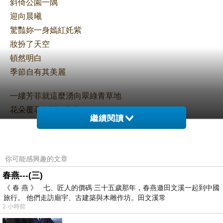
斜倚公園一隅
迎向晨曦
驚豔妳一身嫣紅奼紫
妝扮了天空
頓然明白
季節自有其美麗
一縷芳菲就這麼湧向翠綠青草地
花朵覆著靜謐，翩翩
繼續閱讀
布滿枝椏
招手旅人瞳眸
相隔一年再度相逢的喜悅，不由分說
你可能感興趣的文章
春燕---(三)
花蕊由紫逕自轉白
《 春 燕 》 七、匠人的價碼 三十五歲那年，春燕邀田文溪一起到中國
裊娜出幾瓣啼聲
旅行。 他們走訪廟宇、古建築與木雕作坊。田文溪常
任憑駐足，觀賞
2 小時前
映襯一湖空茫
…