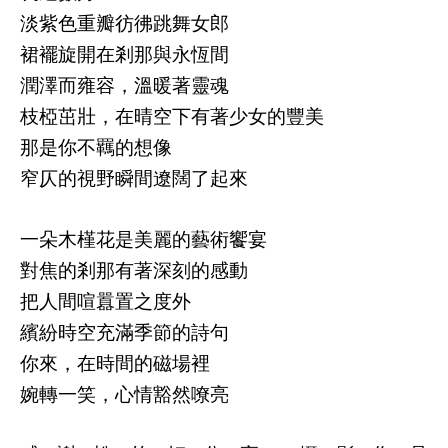
淡紫色重瓣彷彿跳舞女郎
裙襬旋開在剎那與永恆間
潤澤而雍容，溫暖著靈魂
枝椏茁壯，在晴空下有著少女的豐美
那是你不羈的想像
窄仄的視野瞬間遼闊了起來
一朵木槿花是美麗的藝術饗宴
對焦的剎那有著深刻的感動
把人間喧囂置之度外
繽紛時空充滿季節的詩句
你來，在時間的磁場裡
婉轉一笑，心情豁然嘹亮