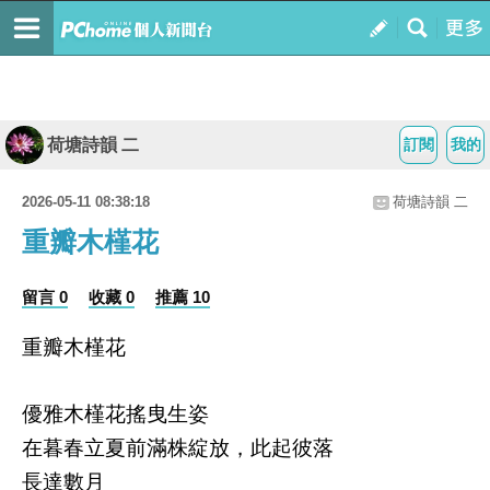
荷塘詩韻 二
訂閱
我的
2026-05-11 08:38:18
荷塘詩韻 二
重瓣木槿花
留言 0
收藏 0
推薦 10
重瓣木槿花
優雅木槿花搖曳生姿
在暮春立夏前滿株綻放，此起彼落
長達數月