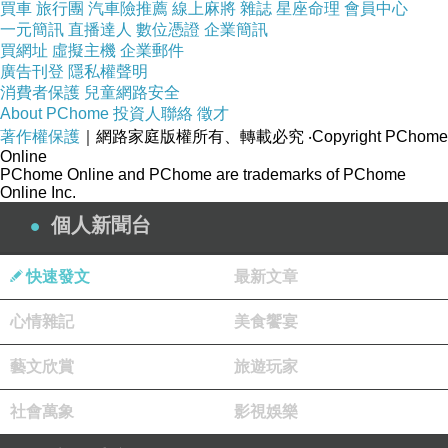
買車
旅行團
汽車險推薦
線上麻將
雜誌
星座命理
會員中心
一元簡訊
直播達人
數位憑證
企業簡訊
買網址
虛擬主機
企業郵件
廣告刊登
隱私權聲明
消費者保護
兒童網路安全
About PChome
投資人聯絡
徵才
著作權保護
｜網路家庭版權所有、轉載必究
‧Copyright PChome
Online
PChome Online and PChome are trademarks of PChome
Online Inc.
個人新聞台
快速發文
最新文章
心情雜記
美食饗宴
藝文欣賞
旅遊玩家
社會萬象
影視娛樂