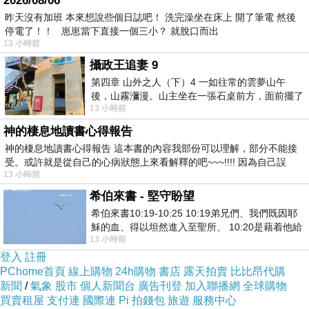
2026/08/06
昨天沒有加班 本來想說些個日誌吧！ 洗完澡坐在床上 開了筆電 然後
停電了！！ 崽崽當下直接一個三小？ 就脫口而出
13 小時前
攝政王追妻 9
第四章 山外之人（下）4 一如往常的雲夢山午
後，山霧瀰漫。山主坐在一張石桌前方，面前擺了
13 小時前
一盤未下完的棋盤，還有一壺茶與兩只冒
神的棲息地讀書心得報告
神的棲息地讀書心得報告 這本書的內容我部份可以理解，部分不能接
受。或許就是從自己的心病狀態上來看解釋的吧~~~!!!! 因為自己誤
13 小時前
希伯來書 - 堅守盼望
希伯來書10:19-10:25 10:19弟兄們、我們既因耶
辛金順／烏溪的水聲 ( 閱讀好詩 ）
上一篇：
穌的血、得以坦然進入至聖所、 10:20是藉着他給
13 小時前
我們開了一條又新又活的路從幔子經過
美麗繡球花 2026. 5. 18
下一篇：
登入
註冊
PChome首頁
線上購物
24h購物
書店
露天拍賣
比比昂代購
新聞
/
氣象
股市
個人新聞台
廣告刊登
加入聯播網
全球購物
買賣租屋
支付連
國際連
Pi 拍錢包
旅遊
服務中心