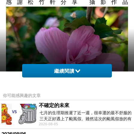
感謝松竹軒分享 攝影作品
繼續閱讀
你可能感興趣的文章
不確定的未來
七月的生理期推遲了近一週，很幸運的最不舒服的
三天正好遇上了颱風假。雖然這次的颱風假放的有
2026-08-05
點虛，因為風雨不大，但這也是最想要的