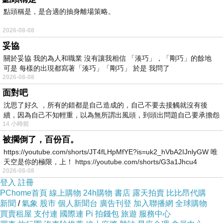
點頭稱是，是合適的抽身離場策略。
2026-08-08
妥協
關於妥協 我的為人和職業 沒有讓我相信 「湊巧」，「剛巧」的餘地
使君子的花語是「保護與守護」。
可是 每樣的出現都寫著「湊巧」「剛巧」 於是 我問了
這種花在亞洲多個文化中都有重要的象徵意義。
2026-08-08
使君子常被選用於家庭和慶祝活動中，象徵幸福與
面對吧
繁榮。
沈思了好久 ，所有的錯都是自己造成的，自己不要去接觸就沒有後
續，因為自己不知輕重，以為無所謂出風頭，到頭出問題自己要承擔怨
14 小時前
不
被擱倒了，百份百。
https://youtube.com/shorts/JT4fLHpMfYE?is=uk2_hVbA2IJnlyGW 唯
天空是你的極限，上！ https://youtube.com/shorts/G3a1Jhcu4
2026-08-08
登入
註冊
PChome首頁
線上購物
24h購物
書店
露天拍賣
比比昂代購
新聞
/
氣象
股市
個人新聞台
廣告刊登
加入聯播網
全球購物
買賣租屋
支付連
國際連
Pi 拍錢包
旅遊
服務中心