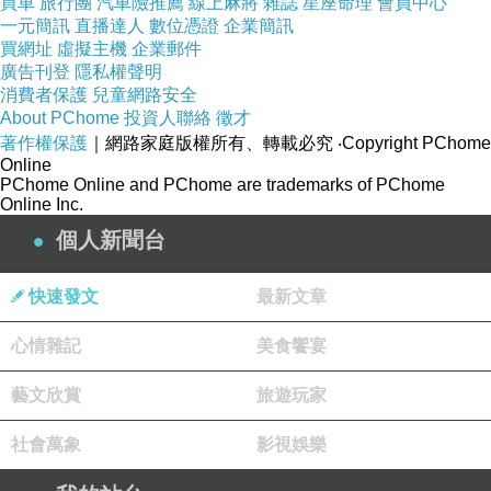
買車
旅行團
汽車險推薦
線上麻將
雜誌
星座命理
會員中心
一元簡訊
直播達人
數位憑證
企業簡訊
買網址
虛擬主機
企業郵件
廣告刊登
隱私權聲明
消費者保護
兒童網路安全
About PChome
投資人聯絡
徵才
著作權保護
｜網路家庭版權所有、轉載必究
‧Copyright PChome
Online
PChome Online and PChome are trademarks of PChome
Online Inc.
個人新聞台
快速發文
最新文章
心情雜記
美食饗宴
藝文欣賞
旅遊玩家
社會萬象
影視娛樂