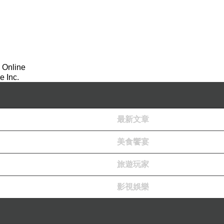
 Online
 Inc.
最新文章
美食饗宴
旅遊玩家
影視娛樂