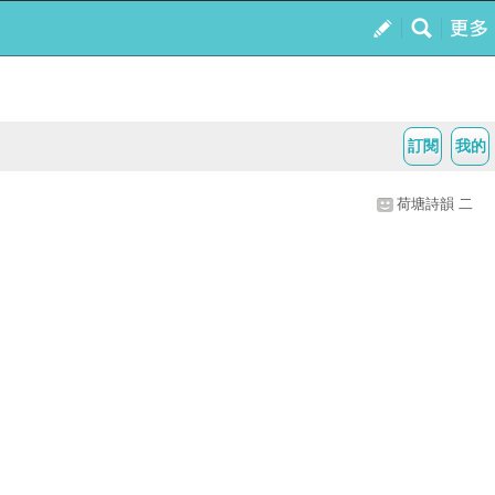
訂閱
我的
荷塘詩韻 二