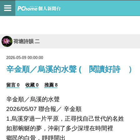
荷塘詩韻 二
2026-05-09 00:00:00
辛金順／烏溪的水聲 ( 閱讀好詩 ）
留言 0
收藏 0
推薦 8
辛金順／烏溪的水聲
聯合報／
辛金順
2026/05/07
烏溪穿過一片平原，正尋找自己世代的名姓
1.
如那蜿蜒的夢，沖刷了多少深埋在時間裡
鄉民的白骨，靜靜開出