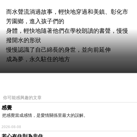
而水聲流淌過故事，輕快地穿過和美鎮、彰化市
芳園鄉，進入孩子們的
身體，輕快地隨著他們在學校朗讀的書聲，慢慢
撥開水的形狀
慢慢認識了自己綿長的身世，並向前延伸
成為夢，永久駐住的地方
賴和的文字也是一條河，往前敲亮了黑夜的夢
2.
像那些讀懂土地的文字，跳入河裡而成為潺潺
水聲，一起鬥鬧熱
你可能感興趣的文章
看鄉民自迎神賽會的奢華光影下穿過，鑼鼓
感覺
喧天，閃過了殖民者的笑
把感覺當成感情，是愛情關係里最大的誤解。
扼住咽喉，讓聲音喑啞，如被捆綁壓榨的無數
2026-08-08
甘蔗，流出血、汗和
若心有住則為非住