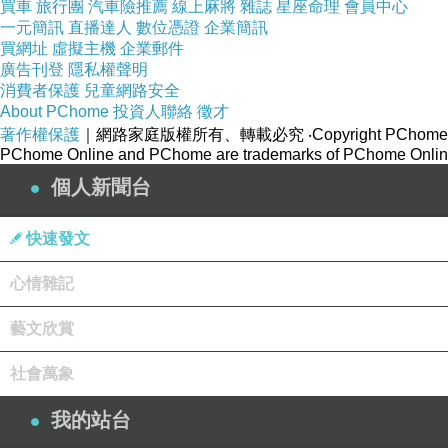
新詩的命運
買車
旅行團
汽車險推薦
線上麻將
雜誌
星座命理
會員中心
一元簡訊
直播達人
數位憑證
企業簡訊
在棄絕了日本木屐
買網址
虛擬主機
企業郵件
閃過了武士刀下銳利的電光後，詞語
廣告刊登
隱私權聲明
消費者保護
兒童網路安全
無畏，繼續
About PChome
投資人聯絡
徵才
往前走，穿過二二八
著作權保護
｜網路家庭版權所有、轉載必究
‧Copyright PChome
PChome Online and PChome are trademarks of PChome Online
穿過了戒嚴和解嚴，穿過沉沉的睡
個人新聞台
活潑潑
喊出了水聲上的天光
快速發文
小孩們把白話詩
心情雜記
朗誦成了故鄉的稻穗，在溪水
藝文欣賞
兩岸，喚醒了
夢裡
社會萬象
夢裡明亮的台灣
我的站台