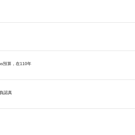
s預算，在110年
辜負認真