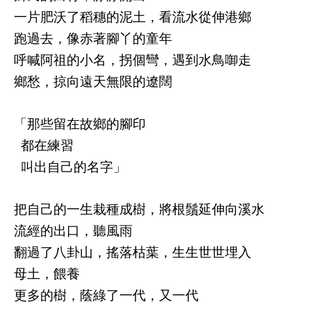
一片肥沃了稻穗的泥土，看流水從伸港鄉
跑過去，像赤著腳丫的童年
呼喊阿祖的小名，拐個彎，遇到水鳥啣走
鄉愁，掠向遠天無限的遼闊
「那些留在故鄉的腳印
都在練習
叫出自己的名字」
把自己的一生栽種成樹，將根鬚延伸向溪水
流經的出口，聽風雨
翻過了八卦山，搖落枯葉，生生世世埋入
母土，餵養
更多的樹，蔭綠了一代，又一代