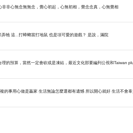
心非非心無念無無念，覺心初起，心無初相，覺念念真，心無覺相
牠 這...打蟑螂當打地鼠 也是項可愛的遊戲？ 是說，滿院
預算，當然一定會砍或是凍結，最近文化部要編列公視和Taiwan plu
重複的事用心做是贏家 生活無論怎麼選都有遺憾 所以開心就好 生活不會