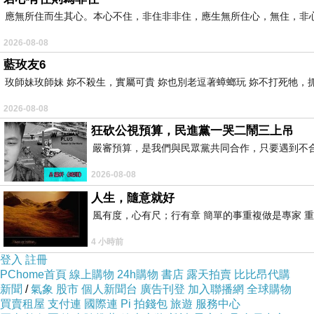
淚的歌
應無所住而生其心。本心不住，非住非非住，應生無所住心，無住，非
2026-08-08
河水蜿蜒而下，漂浮著無數種子，等待開出
藍玫友6
自由的花朵，而詩是必然的
玫師妹玫師妹 妳不殺生，實屬可貴 妳也別老逗著蟑螂玩 妳不打死牠，抓弄
鬥爭，沿著土地和根鬚，攀爬向樹和樹的枝椏
2026-08-08
探尋，光和光的明亮
狂砍公視預算，民進黨一哭二鬧三上吊
嚴審預算，是我們與民眾黨共同合作，只要遇到不合理的
而白衣襟上的頭顱，垂落，思想卻努力地企圖
2026-08-08
從聽診器中吶喊，並隨筆墨
人生，隨意就好
汩汩流向了廣袤大地，母親的泥土，台灣話文
風有度，心有尺；行有章 簡單的事重複做是專家 
依舊顛簸前進
4 小時前
寂寞地流成了烏溪上澎湃的水聲
登入
註冊
PChome首頁
線上購物
24h購物
書店
露天拍賣
比比昂代購
新聞
/
氣象
股市
個人新聞台
廣告刊登
加入聯播網
全球購物
哀歌南國，風雨卻註釋了一首
買賣租屋
支付連
國際連
Pi 拍錢包
旅遊
服務中心