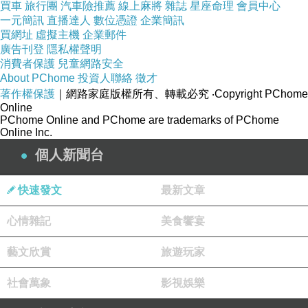
買車
旅行團
汽車險推薦
線上麻將
雜誌
星座命理
會員中心
一元簡訊
直播達人
數位憑證
企業簡訊
買網址
虛擬主機
企業郵件
廣告刊登
隱私權聲明
消費者保護
兒童網路安全
月桃葉子 可以 包粿 ，有一股特別的香味 ， 粿
About PChome
投資人聯絡
徵才
多了一個香味。
著作權保護
｜網路家庭版權所有、轉載必究
‧Copyright PChome
Online
PChome Online and PChome are trademarks of PChome
Online Inc.
個人新聞台
快速發文
最新文章
心情雜記
美食饗宴
藝文欣賞
旅遊玩家
社會萬象
影視娛樂