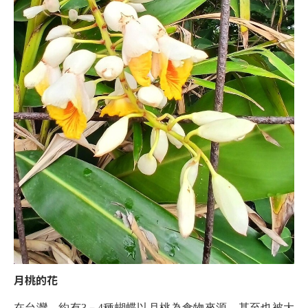
月桃的花
在台灣，約有3－4種蝴蝶以月桃為食物來源，甚至也被大