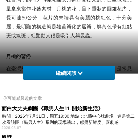
量拿來當作花藝素材。月桃的花，呈下垂狀的圓錐花序，
長可達50公分，苞片的末端具有美麗的桃紅色，十分美
麗，最明顯的構造就是雄蕊瓣化的唇瓣，鮮黃色帶有紅點
斑或線斑，紅艷動人很是吸引人與昆蟲。
月桃的習俗
在臺灣民間信仰中，端午節掛榕枝、艾草與香茅，是常見
繼續閱讀
的避邪物組合，而因月桃開花時其花瓣內側黃色與紅色相
錯，似老虎毛色斑紋，故又稱「虎子花」，所以有些地
方，也有在門前懸掛或在兒童髮髻上插虎子花避邪的習
你可能感興趣的文章
俗。
面白大丈夫劇團《職男人生11-開始新生活》
時間：2026年7月31日，周五19:30 地點：北藝中心球劇場 這是第二
次看該團《職男人生》系列的現場演出，感覺新鮮度、喜劇感
2026-08-07
醜話