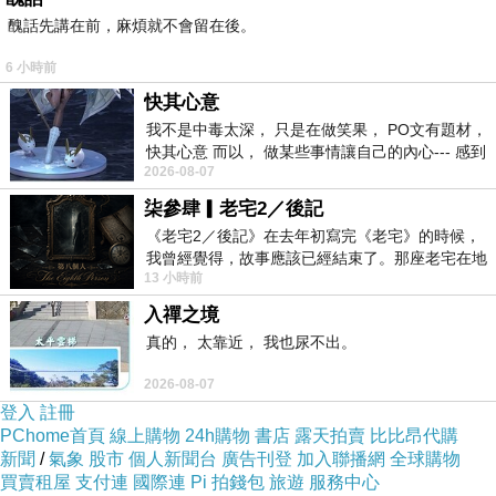
醜話先講在前，麻煩就不會留在後。
6 小時前
快其心意
我不是中毒太深， 只是在做笑果， PO文有題材，
快其心意 而以， 做某些事情讓自己的內心--- 感到
2026-08-07
愉快。
柒參肆▎老宅2／後記
《老宅2／後記》在去年初寫完《老宅》的時候，
我曾經覺得，故事應該已經結束了。那座老宅在地
13 小時前
震中倒塌，七個人終於離開那片黑暗，
入禪之境
真的， 太靠近， 我也尿不出。
2026-08-07
登入
註冊
PChome首頁
線上購物
24h購物
書店
露天拍賣
比比昂代購
新聞
/
氣象
股市
個人新聞台
廣告刊登
加入聯播網
全球購物
買賣租屋
支付連
國際連
Pi 拍錢包
旅遊
服務中心