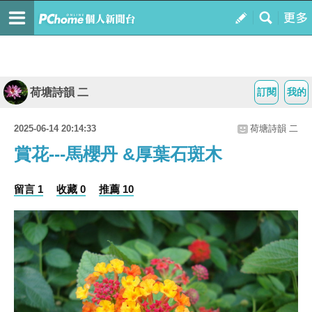
荷塘詩韻 二
訂閱
我的
2025-06-14 20:14:33
荷塘詩韻 二
賞花---馬櫻丹 &厚葉石斑木
留言 1
收藏 0
推薦 10