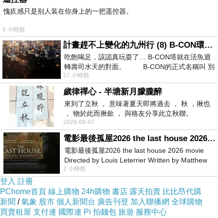
愧疚感只是别人装在你身上的一把遥控器。
5 小時前
計畫趕不上變化的九州行 (8) B-CON環球塔
吃飽喝足，該認真玩耍了… B-CON塔就在活魚迴
轉壽司水天的對面。 B-CON的正式名稱叫 別
17 小時前
歲律禪心 - 半塘新月朦朧醉
來到了立秋 ， 意味著夏天即將過去 ， 秋 ，揪也
， 物於此而揪歛 ， 與格友分享此立秋聯。
2026-08-07
電影最後孤屋2026 the last house 2026 movie
電影最後孤屋2026 the last house 2026 movie
Directed by Louis Leterrier Written by Matthew
2 小時前
Robinson Starring Greta Lee Wa
登入
註冊
PChome首頁
線上購物
24h購物
書店
露天拍賣
比比昂代購
新聞
/
氣象
股市
個人新聞台
廣告刊登
加入聯播網
全球購物
買賣租屋
支付連
國際連
Pi 拍錢包
旅遊
服務中心