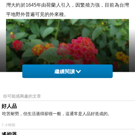
灣大約於1645年由荷蘭人引入，因繁殖力強，目前為台灣
平地野外普遍可見的外來種
。
繼續閱讀
你可能感興趣的文章
好人品
吃苦耐勞，但生活過得卻很一般，這通常是人品好造成的。
7 小時前
遙控器