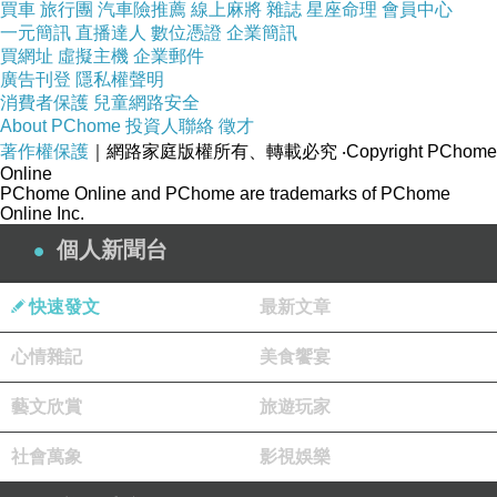
買車
旅行團
汽車險推薦
線上麻將
雜誌
星座命理
會員中心
一元簡訊
直播達人
數位憑證
企業簡訊
買網址
虛擬主機
企業郵件
廣告刊登
隱私權聲明
消費者保護
兒童網路安全
About PChome
投資人聯絡
徵才
著作權保護
｜網路家庭版權所有、轉載必究
‧Copyright PChome
Online
PChome Online and PChome are trademarks of PChome
Online Inc.
個人新聞台
快速發文
最新文章
心情雜記
美食饗宴
藝文欣賞
旅遊玩家
社會萬象
影視娛樂