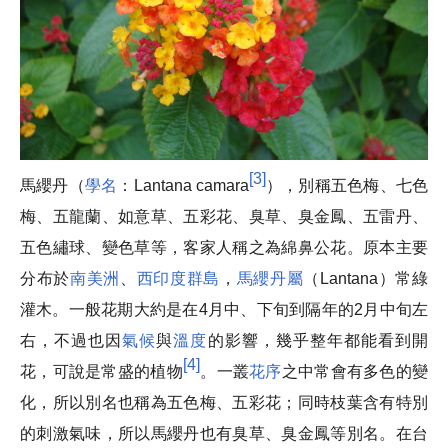
[
3
]
馬纓丹
（
學名
：
Lantana camara
），別稱
五色梅
、
七色
梅
、
五龍蘭
、
如意草
、
五彩花
、
臭草
、
臭金鳳
、
五雷丹
、
五色繡球
、
變色草
等，客家人稱之為
綿鼻公花
。原本主要
分布於
南美洲
、
西印度群島
，
馬纓丹屬
（
Lantana
）常綠
灌木。一般花期大約是在4月中、下旬到隔年的2月中旬左
右，不過也因
氣候
與
溫度
的影響，幾乎整年都能看到開
[
4
]
花，可說是常盛的植物
。一叢
花序
之中常會有多色的變
化，所以別名也稱為
五色梅
、
五彩花
；同時枝葉含有特別
的刺激氣味，所以馬纓丹也有
臭草
、
臭金鳳
等別名。
在台