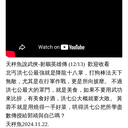
天秤魚說武俠-射鵰英雄傳 (12/13) 歡迎收看
北丐洪七公最強就是降龍十八掌，打狗棒法天下
無敵，尤其是在行軍作戰，更是所向披靡。 不過
洪七公最大的罩門，就是美食，如果不要用武功
來比拚，有美食好酒，洪七公大概就要大敗。 黃
蓉不就是用燒得一手好菜，哄得洪七公把所學盡
數傳授給郭靖與自己嗎？
天秤魚2024.11.22.