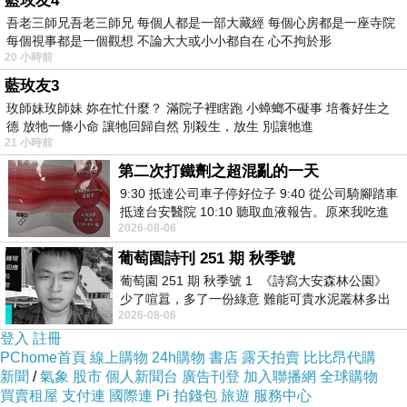
藍玫友4
吾老三師兄吾老三師兄 每個人都是一部大藏經 每個心房都是一座寺院
每個視事都是一個觀想 不論大大或小小都自在 心不拘於形
20 小時前
⬅點圖看影音
藍玫友3
天秤魚說武俠-射鵰英雄傳 (13/13) 歡迎收看
玫師妹玫師妹 妳在忙什麼？ 滿院子裡瞎跑 小蟑螂不礙事 培養好生之
✅點看完整版👉
https://youtu.be/1L-IWT0L6fY
德 放牠一條小命 讓牠回歸自然 別殺生，放生 別讓牠進
21 小時前
第二次打鐵劑之超混亂的一天
9:30 抵達公司車子停好位子 9:40 從公司騎腳踏車
抵達台安醫院 10:10 聽取血液報告。原來我吃進
2026-08-06
去的 B12 彌可保並非沒有吸收而是超
天秤魚說武俠-射鵰英雄傳(第11集) 歡迎收看 #天秤魚說武俠114-2
上一篇：
葡萄園詩刊 251 期 秋季號
天秤魚說武俠-射鵰英雄傳(第13集) 歡迎收看 #天秤魚說武俠114-2
下一篇：
葡萄園 251 期 秋季號 1 《詩寫大安森林公園》
少了喧囂，多了一份綠意 難能可貴水泥叢林多出
2026-08-06
一
登入
註冊
PChome首頁
線上購物
24h購物
書店
露天拍賣
比比昂代購
新聞
/
氣象
股市
個人新聞台
廣告刊登
加入聯播網
全球購物
買賣租屋
支付連
國際連
Pi 拍錢包
旅遊
服務中心