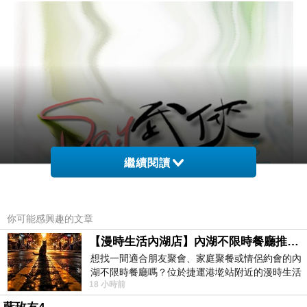
繼續閱讀
你可能感興趣的文章
【漫時生活內湖店】內湖不限時餐廳推薦｜捷運港墘站美食，聚餐、約會、家庭聚會首選，正餐甜點一次滿足
想找一間適合朋友聚會、家庭聚餐或情侶約會的內
湖不限時餐廳嗎？位於捷運港墘站附近的漫時生活
18 小時前
內湖店，從捷運站步行約4分鐘即可抵