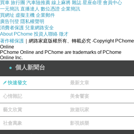
買車
旅行團
汽車險推薦
線上麻將
雜誌
星座命理
會員中心
一元簡訊
直播達人
數位憑證
企業簡訊
買網址
虛擬主機
企業郵件
廣告刊登
隱私權聲明
消費者保護
兒童網路安全
About PChome
投資人聯絡
徵才
著作權保護
｜網路家庭版權所有、轉載必究
‧Copyright PChome
Online
PChome Online and PChome are trademarks of PChome
Online Inc.
個人新聞台
快速發文
最新文章
心情雜記
美食饗宴
藝文欣賞
旅遊玩家
社會萬象
影視娛樂