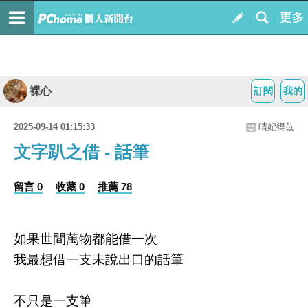
裸心
訂閱
我的
2025-09-14 01:15:33
晴妃得苡
文字趴之借 - 話筆
留言 0
收藏 0
推薦 78
如果世間萬物都能借一次
我最想借一支未說出口的話筆
不只是一支筆