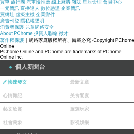
買車
旅行團
汽車險推薦
線上麻將
雜誌
星座命理
會員中心
一元簡訊
直播達人
數位憑證
企業簡訊
買網址
虛擬主機
企業郵件
廣告刊登
隱私權聲明
消費者保護
兒童網路安全
About PChome
投資人聯絡
徵才
著作權保護
｜網路家庭版權所有、轉載必究
‧Copyright PChome
Online
PChome Online and PChome are trademarks of PChome
Online Inc.
個人新聞台
快速發文
最新文章
心情雜記
美食饗宴
藝文欣賞
旅遊玩家
社會萬象
影視娛樂