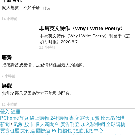
千瘡百孔
閱人無數，不如千瘡百孔。
半夜碎想
下一篇：
14 小時前
非馬英文詩作〈Why I Write Poetry〉
非馬英文詩作〈Why I Write Poetry〉刊登于《芝
加哥时报》2026.8.7
12 小時前
感覺
把感覺當成感情，是愛情關係里最大的誤解。
7 小時前
無能
無能？那只是因為對方不能與你配合。
12 小時前
登入
註冊
PChome首頁
線上購物
24h購物
書店
露天拍賣
比比昂代購
新聞
/
氣象
股市
個人新聞台
廣告刊登
加入聯播網
全球購物
買賣租屋
支付連
國際連
Pi 拍錢包
旅遊
服務中心