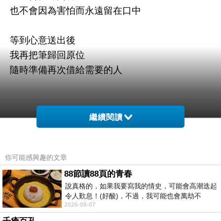
也不會因為害怕而永遠留在口中
等到心意送出後
我再把筆歸回原位
隨時準備再次借給需要的人
繼續閱讀
你可能感興趣的文章
88節讀88頁的青春
說真格的，如果我要寫我的情史，可能會高潮迭起
令人歎息！(好酸)，不過，我可能也會萬劫不
2026-08-07
復...，每天跪鍵盤還是被判了花心的罪
文字趴之廢
上一篇：