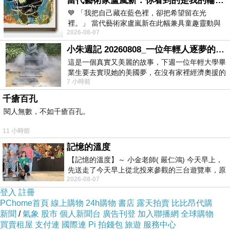
當代藝術家盧嵐新：你看到的是我的輪廓，還是你的故事？——藏在藍色裡的希望與光
💙 「我把自己藏在藍色裡，卻把希望留在光
裡。」 當代藝術家盧嵐新在此幅兼具童趣靈動與
2026-08-07
抽象韻味的新作中，用湛藍的羽翼般色塊包覆著
小朱週記 20260808_一位年輕人逐夢的真實故事
➤ 2026《傳奇風雅‧捌》
這是一個真實又美麗的故事，下週一位年輕大學畢
業生要去實現她的美國夢，在沒有家裡經濟奧援的
7 小時前
2026-04-10
情況下，靠著自我努力工作累積出國基
千瘡百孔
閱人無數，不如千瘡百孔。
11 小時前
記憶的溫度
【記憶的溫度】～ 小金老師( 嚴仁鴻) 今天早上，
先送走了今天早上從北投來參觀的三台遊覽車，原
2026-08-07
以為展場已經差不多要安靜下來，卻發
登入
註冊
PChome首頁
線上購物
24h購物
書店
露天拍賣
比比昂代購
新聞
/
氣象
股市
個人新聞台
廣告刊登
加入聯播網
全球購物
買賣租屋
支付連
國際連
Pi 拍錢包
旅遊
服務中心