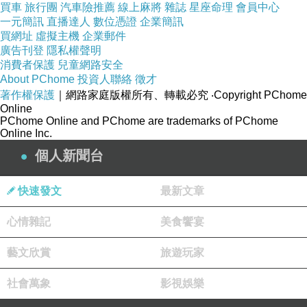
買車
旅行團
汽車險推薦
線上麻將
雜誌
星座命理
會員中心
➤ What matters is the size of you.
一元簡訊
直播達人
數位憑證
企業簡訊
買網址
虛擬主機
企業郵件
廣告刊登
隱私權聲明
2026-04-11
消費者保護
兒童網路安全
About PChome
投資人聯絡
徵才
著作權保護
｜網路家庭版權所有、轉載必究
‧Copyright PChome
Online
PChome Online and PChome are trademarks of PChome
Online Inc.
個人新聞台
快速發文
最新文章
心情雜記
美食饗宴
藝文欣賞
旅遊玩家
➤ 枇杷樹結果了，繼續躺平...
社會萬象
影視娛樂