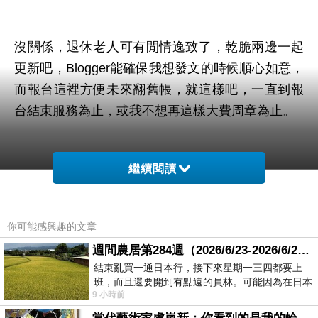
沒關係，退休老人可有閒情逸致了，乾脆兩邊一起
更新吧，Blogger能確保我想發文的時候順心如意，
而報台這裡方便未來翻舊帳，就這樣吧，一直到報
台結束服務為止，或我不想再這樣大費周章為止。
繼續閱讀
2026-04-04
你可能感興趣的文章
週間農居第284週（2026/6/23-2026/6/24) 夏至 金黃稻浪洋溢豐收喜悅
結束亂買一通日本行，接下來星期一三四都要上
班，而且還要開到有點遠的員林。可能因為在日本
9 小時前
花不少錢，星期一出門上班時，心裡沒有一