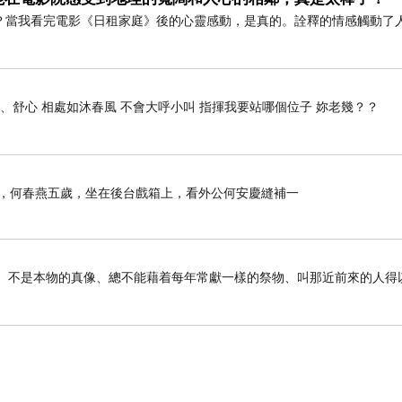
七年了，實在太有心啦！從第一次我們就跟他說不用這麼
？當我看完電影《日租家庭》後的心靈感動，是真的。詮釋的情感觸動了
拿上來給我們。你有遇過這麼認真、持續售後服務的房仲
、舒心 相處如沐春風 不會大呼小叫 指揮我要站哪個位子 妳老幾？？
，不是漲個15%，而是驚人的50%，是誰說老公寓沒
資客青睞、炒作的文教蛋白區，還是繼續默默地一點一點
那年，何春燕五歲，坐在後台戲箱上，看外公何安慶縫補一
古大樓搶手、自住族成最大贏家
事的影兒、不是本物的真像、總不能藉着每年常獻一樣的祭物、叫那近前來的人得以
喜歡，又剛好買在價格飛漲到鄰居們都紛紛有感之前，成交