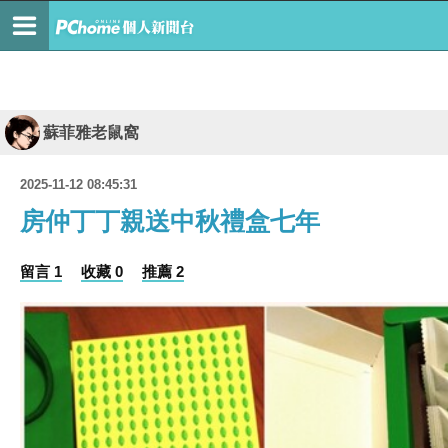
蘇菲雅老鼠窩
2025-11-12 08:45:31
房仲丁丁親送中秋禮盒七年
留言 1
收藏 0
推薦 2