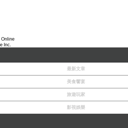
屋》少說也有16年的工作資歷了，屬於長期在地深耕的
擔心他業績好不好之類，可惜姊妹倆賺錢能力實在太差了
 Online
 Inc.
不到一個月的時間房子就賀成交了，還剛好是太陽行運到
有些事情真無法鐵齒，你還鐵齒通常是因為你根本不懂或
最新文章
點是來到了Lucky 7的第七年，今年的美味小點心又剛
美食饗宴
的中秋禮盒照片，幫這個在地深耕服務多年的認真房仲小
旅遊玩家
影視娛樂