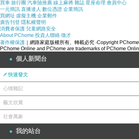
買車
旅行團
汽車險推薦
線上麻將
雜誌
星座命理
會員中心
之前9年，在我們賣屋後又繼續7年，丁丁在《信義房
一元簡訊
直播達人
數位憑證
企業簡訊
路過他們辦公室都還是會忍不住往裡瞧瞧他在不在，
買網址
虛擬主機
企業郵件
廣告刊登
換屋(作夢吧)是一定會再找他的。
隱私權聲明
消費者保護
兒童網路安全
About PChome
投資人聯絡
徵才
著作權保護
｜網路家庭版權所有、轉載必究
‧Copyright PChome
PChome Online and PChome are trademarks of PChome Online
丁丁是太陽金牛，我和我娘都是火星金牛，那時委託
個人新聞台
你到我這年過五十的年紀又看多了人事後，就會明白
快速發文
旺相水星和木星合相的我又落落長、寫到離題去啦，重
心情雜記
特別迷人，終於讓我下定決心來整理一下文青丁丁送
藝文欣賞
大家都好運！
社會萬象
我的站台
▼2019 義美小餅乾