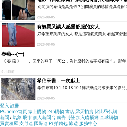
都說「事不過三」，而丁丁已經連續親送中秋禮盒來
別問演的感情是真是假？別問演員的感情是真是假
心意而已……今年沒有直接打到照面，改託警衛伯伯
2026-08-05
有氣質又讓人感覺舒服的女人
好希望來跳舞的女人 都是這種氣質美女 看起來舒服
經過七年，木柵家周邊老公寓房價平均漲了約四、五成
2026-08-05
限縮造成許多地方房價開始鬆動、修正，一直沒啥投
春燕---(一)
《 春 燕 》 一、回來的燕子 「阿公，為什麼我的名字裡有燕？」 
★
離塵不離城！景美女中商圈躍升北市靜謐熱區
中
9 小時前
希伯來書 - 一次獻上
希伯來書10:1-10:18 10:1律法既是將來美
想想楊小姐一家確實很有福報，看到第60間房子有
2026-08-05
貸鑑價應該就有感覺到現買現賺吧，福地福人居~~
登入
註冊
PChome首頁
線上購物
24h購物
書店
露天拍賣
比比昂代購
新聞
/
氣象
股市
個人新聞台
廣告刊登
加入聯播網
全球購物
買賣租屋
支付連
國際連
Pi 拍錢包
旅遊
服務中心