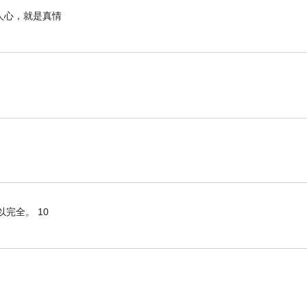
客氣，以後別再破費了，但他總說只是小點心、一點點
人心，就是真情
嗎？
有增值空間？所在區域、屋況不同還是有差別。即使房貸
漲不停。
完全。 10
後市價從沒回落過，我們的賣價相對便宜，當時銀行申