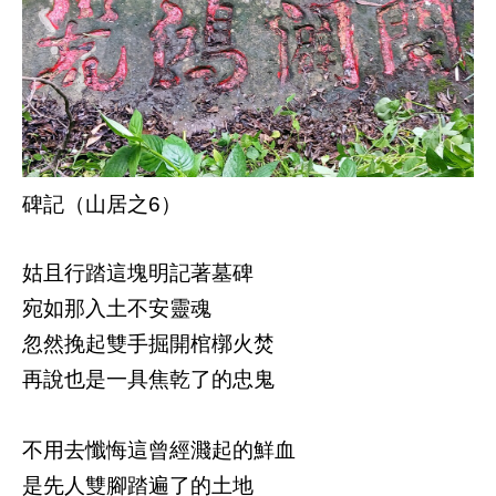
碑記（山居之
6
）
姑且行踏這塊明記著墓碑
宛如那入土不安靈魂
忽然挽起雙手掘開棺槨火焚
再說也是一具焦乾了的忠鬼
不用去懺悔這曾經濺起的鮮血
是先人雙腳踏遍了的土地