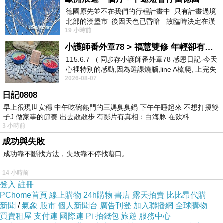
德國原先並不在我們的行程計畫中 只有計畫過境
北部的漢堡市 後因天色已昏暗 故臨時決定在漢
19 小時前
堡市吃晚餐和過夜
小護師番外章78 > 福慧雙修 年輕卻有個老靈魂 ㄑ金剛經〉podcast
115.6.7 ( 同步存小護師番外章78 感恩日記-今天
心裡特別的感動,因為選課燒腦,line A梳爬, 上完失
2026-08-07
智課的她,特來傾
日記0808
早上很現世安穩 中午吃碗熱門的三媽臭臭鍋 下午午睡起來 不想打擾雙
子J 做家事的節奏 出去散散步 有影片有真相：白海豚 在飲料
3 小時前
成功與失敗
成功靠不斷找方法，失敗靠不停找藉口。
14 小時前
登入
註冊
PChome首頁
線上購物
24h購物
書店
露天拍賣
比比昂代購
新聞
/
氣象
股市
個人新聞台
廣告刊登
加入聯播網
全球購物
買賣租屋
支付連
國際連
Pi 拍錢包
旅遊
服務中心