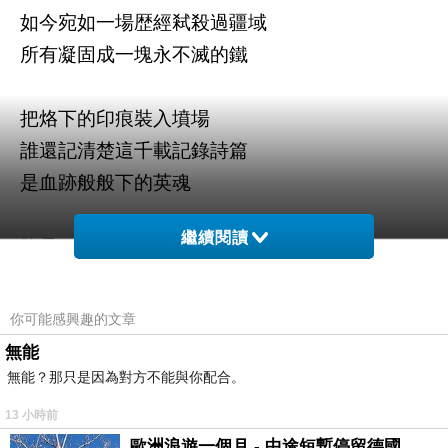
如今宛如一場歴經弒殺過疆域
所有凝固成一塊永不滅的鐵
把烙下的印痕裝入墳場
誰還記清楚這千載記錄詩篇
是血跡般般下的英魂
繼續閱讀
路是一條永不被健忘的歸鄉
后人總無意有意裡噓嘆
曾經是開山撫番撕不開的裂痕
你可能感興趣的文章
無能
十四行詩/吳山水
無能？那只是因為對方不能與你配合。
2025.07.22
13 小時前
歐洲浪遊一個月 - 中途短暫停留德國