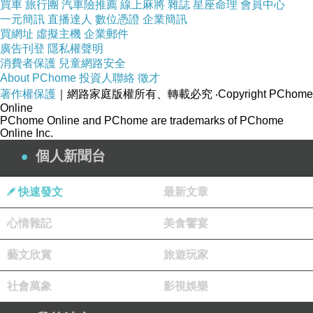
買車
旅行團
汽車險推薦
線上麻將
雜誌
星座命理
會員中心
一元簡訊
直播達人
數位憑證
企業簡訊
買網址
虛擬主機
企業郵件
廣告刊登
隱私權聲明
消費者保護
兒童網路安全
About PChome
投資人聯絡
徵才
著作權保護
｜網路家庭版權所有、轉載必究
‧Copyright PChome
Online
PChome Online and PChome are trademarks of PChome
Online Inc.
開闢鴻荒碣
個人新聞台
同治年間，日軍侵台，吳光亮受命籌劃開山撫番事宜，並
親題於集集埔草嶺腳濁水溪畔巨石上，隨後並遣人入山探
快速發文
最新文章
路，於光緒元年開闢了『八通關古道』，造福於後其精神
心情雜記
美食饗宴
之偉烈，開闢鴻荒碣紀實以足垂範千古。內政部指定此碣
為國家一級古蹟，於2001年由經濟部水資源局補助，施設
藝文欣賞
旅遊玩家
古蹟周邊環境整理、綠美化及改善排水設施。開闢鴻荒碣
社會萬象
影視娛樂
字體雄勁有力，饒富古意。前有集集大橋舊橋墩，後比鄰