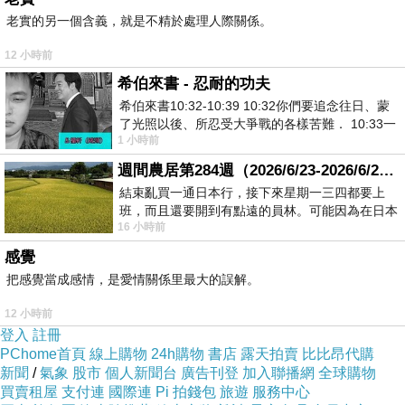
老實的另一個含義，就是不精於處理人際關係。
260511a2
12 小時前
希伯來書 - 忍耐的功夫
希伯來書10:32-10:39 10:32你們要追念往日、蒙
了光照以後、所忍受大爭戰的各樣苦難． 10:33一
1 小時前
面被毀謗、遭患難、成了戲景、叫眾人
週間農居第284週（2026/6/23-2026/6/24) 夏至 金黃稻浪洋溢豐收喜悅
結束亂買一通日本行，接下來星期一三四都要上
班，而且還要開到有點遠的員林。可能因為在日本
16 小時前
花不少錢，星期一出門上班時，心裡沒有一
感覺
把感覺當成感情，是愛情關係里最大的誤解。
12 小時前
登入
註冊
PChome首頁
線上購物
24h購物
書店
露天拍賣
比比昂代購
新聞
/
氣象
股市
個人新聞台
廣告刊登
加入聯播網
全球購物
買賣租屋
支付連
國際連
Pi 拍錢包
旅遊
服務中心