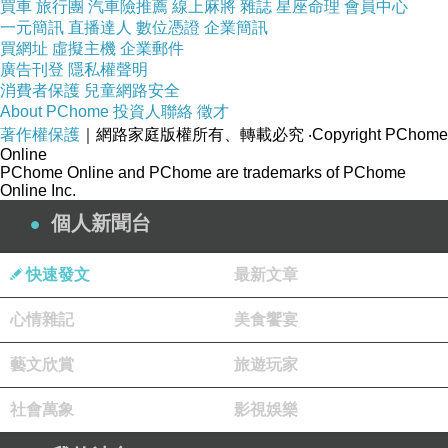
買車
旅行團
汽車險推薦
線上麻將
雜誌
星座命理
會員中心
一元簡訊
直播達人
數位憑證
企業簡訊
買網址
虛擬主機
企業郵件
廣告刊登
隱私權聲明
消費者保護
兒童網路安全
About PChome
投資人聯絡
徵才
著作權保護
｜網路家庭版權所有、轉載必究
‧Copyright PChome
260511a3
Online
PChome Online and PChome are trademarks of PChome
Online Inc.
個人新聞台
◆ 土司和花！ ◆
快速發文
最新文章
以往 這節日 都在教會度過，
心情雜記
美食饗宴
每回一放聖樂 詩歌... 就哭到.. 軟在座位上。
藝文欣賞
旅遊玩家
社會萬象
影視娛樂
疫後 在線上的禱告會，對自己方便。