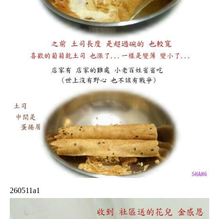
260511a1