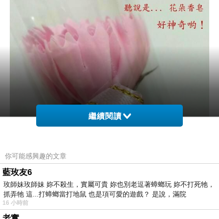
繼續閱讀
你可能感興趣的文章
藍玫友6
玫師妹玫師妹 妳不殺生，實屬可貴 妳也別老逗著蟑螂玩 妳不打死牠，
抓弄牠 這...打蟑螂當打地鼠 也是項可愛的遊戲？ 是說，滿院
16 小時前
老實