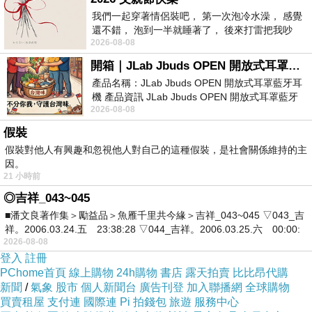
我們一起穿著情侶裝吧， 第一次泡冷水澡， 感覺
還不錯， 泡到一半就睡著了， 後來打雷把我吵
2026-08-08
醒， 手
開箱｜JLab Jbuds OPEN 開放式耳罩藍牙耳機 - 設計美學，輕巧、透氣、環境音全物理達成！
產品名稱：JLab Jbuds OPEN 開放式耳罩藍牙耳
機 產品資訊 JLab Jbuds OPEN 開放式耳罩藍牙
2026-08-08
耳機評語：非常有特色，值得喜愛美型工
假裝
假裝對他人有興趣和忽視他人對自己的這種假裝，是社會關係維持的主
因。
21 小時前
◎吉祥_043~045
■潘文良著作集＞勵益品＞魚雁千里共今緣＞吉祥_043~045 ▽043_吉
祥。2006.03.24.五 23:38:28 ▽044_吉祥。2006.03.25.六 00:00:
2026-08-08
251103a2
登入
註冊
PChome首頁
線上購物
24h購物
書店
露天拍賣
比比昂代購
新聞
/
氣象
股市
個人新聞台
廣告刊登
加入聯播網
全球購物
買賣租屋
支付連
國際連
Pi 拍錢包
旅遊
服務中心