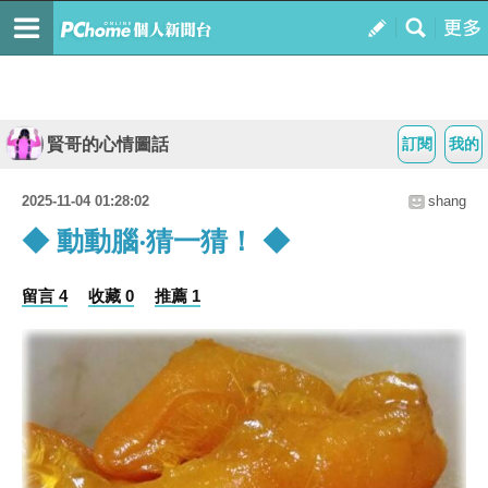
賢哥的心情圖話
訂閱
我的
2025-11-04 01:28:02
shang
◆ 動動腦‧猜一猜！ ◆
留言 4
收藏 0
推薦 1