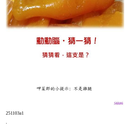
251103a1
.