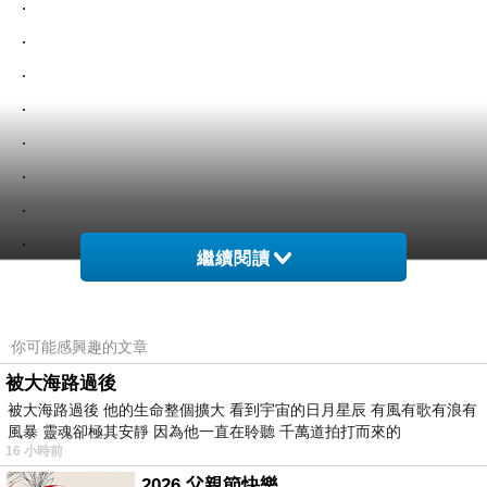
.
.
.
.
.
.
.
.
繼續閱讀
.
你可能感興趣的文章
被大海路過後
被大海路過後 他的生命整個擴大 看到宇宙的日月星辰 有風有歌有浪有
風暴 靈魂卻極其安靜 因為他一直在聆聽 千萬道拍打而來的
16 小時前
2026 父親節快樂