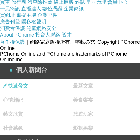
買車
旅行團
汽車險推薦
線上麻將
雜誌
星座命理
會員中心
一元簡訊
直播達人
數位憑證
企業簡訊
買網址
虛擬主機
企業郵件
廣告刊登
隱私權聲明
消費者保護
兒童網路安全
About PChome
投資人聯絡
徵才
著作權保護
｜網路家庭版權所有、轉載必究
‧Copyright PChome
Online
PChome Online and PChome are trademarks of PChome
Online Inc.
個人新聞台
快速發文
最新文章
心情雜記
美食饗宴
藝文欣賞
旅遊玩家
社會萬象
影視娛樂