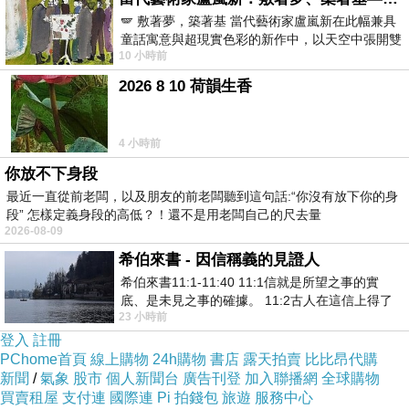
位大臣在路邊摘了一
🪽 敷著夢，築著基 當代藝術家盧嵐新在此幅兼具
個剛熟的桃子，嚐了一口，覺得太美味
童話寓意與超現實色彩的新作中，以天空中張開雙
10 小時前
翼的神聖形象與地面上聚集的人群對話，
了，便隨即遞給王，
2026 8 10 荷韻生香
說：「陛下，您也嚐嚐吧！」王說：
「你能在第一時間就想到
4 小時前
要與我分享，足見你的忠心啊！」
你放不下身段
最近一直從前老闆，以及朋友的前老闆聽到這句話:“你沒有放下你的身
段” 怎樣定義身段的高低？！還不是用老闆自己的尺去量
2026-08-09
希伯來書 - 因信稱義的見證人
希伯來書11:1-11:40 11:1信就是所望之事的實
底、是未見之事的確據。 11:2古人在這信上得了
23 小時前
美好的證據。 11:3我們因着信、就知道
登入
註冊
PChome首頁
線上購物
24h購物
書店
露天拍賣
比比昂代購
新聞
/
氣象
股市
個人新聞台
廣告刊登
加入聯播網
全球購物
買賣租屋
支付連
國際連
Pi 拍錢包
旅遊
服務中心