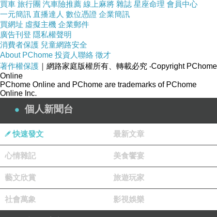
買車
旅行團
汽車險推薦
線上麻將
雜誌
星座命理
會員中心
一元簡訊
直播達人
數位憑證
企業簡訊
買網址
虛擬主機
企業郵件
廣告刊登
隱私權聲明
消費者保護
兒童網路安全
About PChome
投資人聯絡
徵才
著作權保護
｜網路家庭版權所有、轉載必究
‧Copyright PChome
Online
PChome Online and PChome are trademarks of PChome
Online Inc.
幾年後，這個大臣失寵了！
個人新聞台
快速發文
最新文章
心情雜記
美食饗宴
藝文欣賞
旅遊玩家
社會萬象
影視娛樂