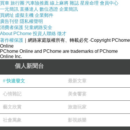
買車
旅行團
汽車險推薦
線上麻將
雜誌
星座命理
會員中心
一元簡訊
直播達人
數位憑證
企業簡訊
買網址
虛擬主機
企業郵件
廣告刊登
隱私權聲明
消費者保護
兒童網路安全
About PChome
投資人聯絡
徵才
著作權保護
｜網路家庭版權所有、轉載必究
‧Copyright PChome
Online
PChome Online and PChome are trademarks of PChome
Online Inc.
個人新聞台
快速發文
最新文章
心情雜記
美食饗宴
藝文欣賞
旅遊玩家
社會萬象
影視娛樂