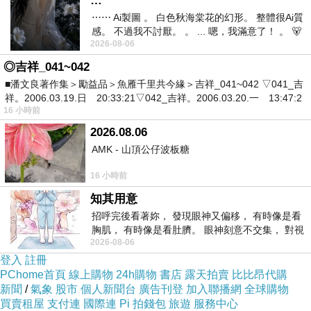
…
⋯⋯ Ai製圖 。 白色秋海棠花的幻形。 整體很Ai質
感。 不過我不討厭。 。 ... 嗯，我滿意了！ 。 🐻
2026-08-06
昨中
◎吉祥_041~042
■潘文良著作集＞勵益品＞魚雁千里共今緣＞吉祥_041~042 ▽041_吉
祥。2006.03.19.日 20:33:21▽042_吉祥。2006.03.20.一 13:47:2
16 小時前
2026.08.06
AMK - 山頂公仔波板糖
16 小時前
知其用意
招呼完後看著妳， 發現眼神又偏移， 有時像是看
胸肌， 有時像是看肚臍。 眼神刻意不交集， 對視
2026-08-06
視線不對齊， 讓我很難不
登入
註冊
PChome首頁
線上購物
24h購物
書店
露天拍賣
比比昂代購
新聞
/
氣象
股市
個人新聞台
廣告刊登
加入聯播網
全球購物
買賣租屋
支付連
國際連
Pi 拍錢包
旅遊
服務中心