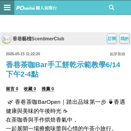
香巷藝棧ScentimerClub
訂閱
我的
2026-05-15 11:22:20
如芽新綠
香巷茶咖Bar手工餅乾示範教學6/14
下午2-4點
留言 0
收藏 0
推薦 0
🌿 香巷茶咖BarOpen｜踏出品味第一步 🍵香遇
健康與美味的午後時光 ☕
在茶咖香與手作烘焙香氣中，
一起展開一場療癒味蕾與心情的午茶小旅行。