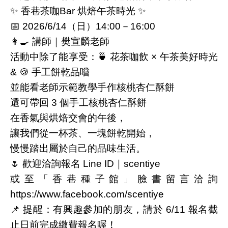
✨ 香巷茶咖Bar 烘焙午茶時光 ✨
📅 2026/6/14（日）14:00－16:00
👩‍🍳 講師｜樊宣麟老師
活動中除了能享受：🍵 花茶咖飲 × 午茶美好時光
& 🍪 手工餅乾品嚐
並能看老師示範教學手作核桃杏仁酥餅
還可帶回 3 個手工核桃杏仁酥餅
在香氣與烘焙交會的午後，
讓我們從一杯茶、一塊餅乾開始，
慢慢踏出屬於自己的品味生活。
🌷 歡迎洽詢報名 Line ID｜scentiye
或至「香巷種子館」臉書留言洽詢
https://www.facebook.com/scentiye
📌 提醒：有興趣參加的朋友，請於 6/11 報名截
止日前完成繳費報名喔！