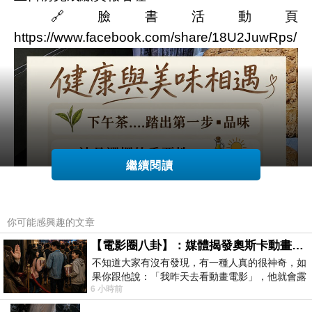
🔗臉書活動頁
https://www.facebook.com/share/18U2JuwRps/
繼續閱讀
你可能感興趣的文章
【電影圈八卦】：媒體揭發奧斯卡動畫項目投票醜聞！好萊塢為什麼看不起動畫電影？
不知道大家有沒有發現，有一種人真的很神奇，如
果你跟他說：「我昨天去看動畫電影」，他就會露
6 小時前
出一種慈祥的微笑，然後問你是不是陪小