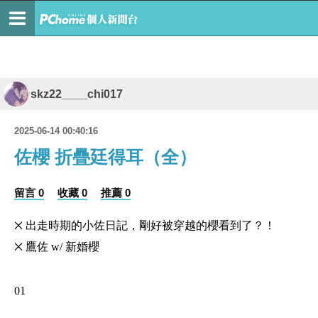
skz22____chi017
2025-06-14 00:40:16
佐櫻 折疊廷得耳（全）
留言 0
收藏 0
推薦 0
྾
出走時期的小佐日記，剛好被穿越的櫻看到了？！
྾
鷹佐
w/
新婚櫻
01