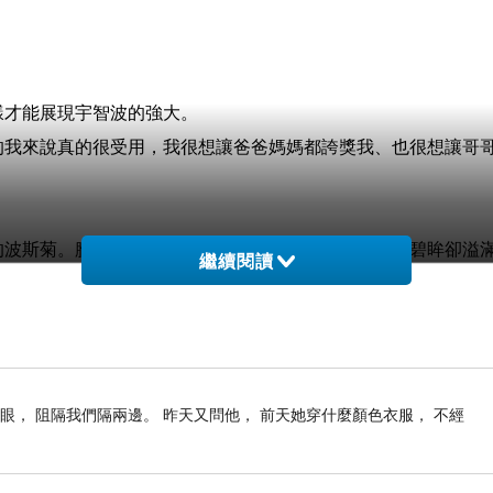
樣才能展現宇智波的強大。
的我來說真的很受用，我很想讓爸爸媽媽都誇獎我、也很想讓哥
。
的波斯菊。臉上有許多擦痕，衣服也皺巴巴的，但一雙碧眸卻溢
繼續閱讀
敢。
男的，揍完人就跑，還真有點好笑。
眼， 阻隔我們隔兩邊。 昨天又問他， 前天她穿什麼顏色衣服， 不經
大的力量和勇氣。