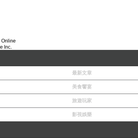
父母並不是忍者，若要成為優秀的忍者，她必須靠自己的努力闖
 Online
子。
 Inc.
，我也慌張地停止哭泣。
的女生談話間聽到的。沒想到那麼靦腆的女生居然能鼓起勇氣和
最新文章
美食饗宴
個時機。
我的傷口，細膩的掌心撫上我的背脊，維護著我的自尊，一下下
旅遊玩家
柔的她。
影視娛樂
帶來陣陣香氣。