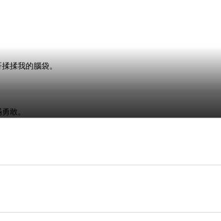
哥揉揉我的腦袋。
滿勇敢。