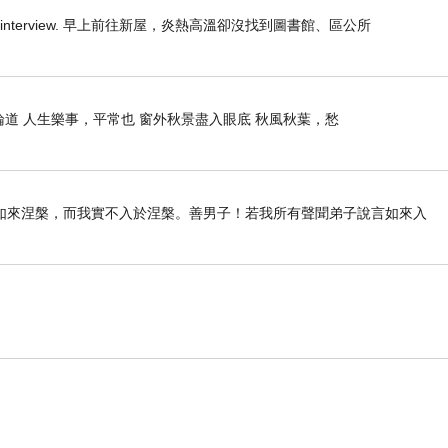
 one I have to interview. 早上前往新屋，炎熱高溫卻沒找到圖書館、區公所
論道 人生樂事，平常也 窗外秋景盡入眼底 秋風秋葉，愁
和黑暗。
如來涅槃，而我實不入於涅槃。善男子！若我所有聲聞弟子說言如來入
子訓練，想著天一亮就去學校。
換，我分不清現實和夢境，幾乎瀕臨崩潰的我終於連未來之路的
課桌椅，我居然在反胃，冷意絲絲慎入骨髓，眼淚終於又掉下來
身顫意出賣了我。