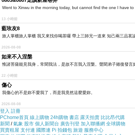
0803&0807走讀新屋巷弄
Went to Xinwu in the morning today, but cannot find the
波斯菊也是、我也是，都被她用她的方式好好的守護著。
13 小時前
-
藍玫友8
旅人掌櫃旅人掌櫃 我又來找你喝茶囉 帶上三師兄一道來 知己兩三品茗
後來，我失去了一切。
2026-08-08
我無心觀察和融入周遭的團體，時刻感覺張眼閉眼都是鮮血
如來不入涅槃
進入忍者學校，變得敏感多疑，無法接受任何善意。
惟諸菩薩能見我身，常聞我法，是故不言我入涅槃。聲聞弟子雖復發言
這麼說來，在忍者學校接收到的第一個善意也是來自於櫻。
22 小時前
前天晚上，又做了血腥濃稠的惡夢，我不敢再睡，只好去院
傷心
我要變得很強，要殺了宇智波鼬。
我傷心的不是妳不愛我了，而是我竟然這麼愛妳。
我偶爾脆弱，偶爾流淚，「哥哥」狠戾和溫柔的眼神瘋狂切
2026-08-08
精神和肉體都變得薄弱，等到清晨進教室時，看到陽光流入
登入
註冊
PChome首頁
線上購物
24h購物
書店
露天拍賣
比比昂代購
我趴在桌上，將臉埋進臂彎裡，死咬著唇防止哭出聲，但渾
新聞
/
氣象
股市
個人新聞台
廣告刊登
加入聯播網
全球購物
買賣租屋
支付連
國際連
Pi 拍錢包
旅遊
服務中心