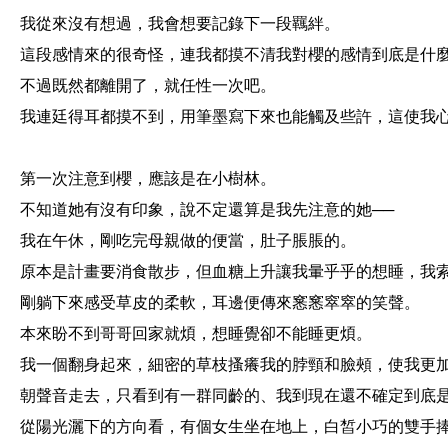
我從來沒有想過，我會想要記錄下一段羈絆。
這段感情來的很奇怪，連我都摸不清我對櫻的感情到底是什
不過既然都離開了，就任性一次吧。
我連廷得耳都摸不到，用筆墨寫下來也能觸及些許，這使我
第一次注意到櫻，應該是在小樹林。
不知道她有沒有印象，說不定還算是我先注意的她──
我在午休，剛吃完母親做的便當，肚子脹脹的。
原本是計畫要消食散步，但血糖上升讓我暈乎乎的想睡，我
剛躺下來感受草皮的柔軟，耳邊便傳來窸窸窣窣的笑聲。
本來盼不到哥哥回家就煩，想睡覺卻不能睡更煩。
我一個翻身起來，細密的草枝搔癢我的脖頸和臉頰，使我更
朝聲音走去，只看到有一群同齡的、我到現在還不確定到底
從陽光灑下的方向看，有個女生坐在地上，白皙小巧的雙手