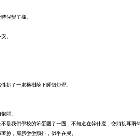
麼時候變了樣。
心安。
索性挑了一處榕樹蔭下睡個短覺。
加鬱悶。
是不是我們學校的笨蛋圍了一圈，不知道在幹什麼，交頭接耳兩
捧著臉，肩膀微微顫抖，似乎在哭。