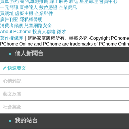
買車
旅行團
汽車險推薦
線上麻將
雜誌
星座命理
會員中心
櫻就是在這時候進的教室。
一元簡訊
直播達人
數位憑證
企業簡訊
買網址
虛擬主機
企業郵件
廣告刊登
隱私權聲明
我知道櫻是非常認真的學生，畢竟是理論課翹楚，聽聞她的
消費者保護
兒童網路安全
而認真綜合腦力天份的成果，就是理論強者。
About PChome
投資人聯絡
徵才
著作權保護
｜網路家庭版權所有、轉載必究
‧Copyright PChome
此時我已經哭得不能自已，絲毫沒有察覺有人正靠近我的位
PChome Online and PChome are trademarks of PChome Online
個人新聞台
「佐助
…
君
…
」女孩清甜的聲音就那麼冒昧的直撞我的耳膜
前不久，我已經知道春野櫻喜歡我這件事，從一群嘰嘰喳喳
快速發文
心情雜記
不過，這是讓我心思轉換的一個地方吧，讓我另眼相待的一
春野櫻沒有問我怎麼了、為什麼哭，她用她的方式輕輕舔舐
藝文欣賞
我真的非常感謝她，有那麼縝密心思的她，永遠那麼善良溫
社會萬象
一陣風從窗外徐徐吹來，帶起她的髮絲。
她似乎正在留長頭髮，偌長的髮絲有幾縷湊到我的額頭上，
我的站台
我沒來由的覺得心安，居然就這麼睡著了。