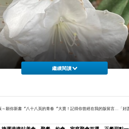
繼續閱讀
版～願你新書〞八十八頁的青春〞大賣！記得你曾經在我的版留言…「好讚
從小對於媽媽的九個兄弟姐妹
我總是分不清誰長誰幼