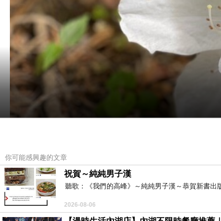
你可能感興趣的文章
祝賀～純純男子漢
聽歌：《我們的高峰》～純純男子漢～恭賀新書出
2026-08-06