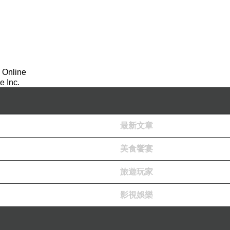
最後一次
也是唯一一次走進您的家
望著您步履蹣跚
身影消瘦
我的心滿是不捨
 Online
 Inc.
那天接到校長傳來您的訃聞
那一刻
我知道
再多的病痛終究都已放下
最新文章
如今
您已回到天父溫暖的懷抱
美食饗宴
願天國沒有病痛
旅遊玩家
只有永遠的平安
也願您繼續守護著
影視娛樂
摯愛的兄弟姊妹
以及您深深牽掛的家人與朋友