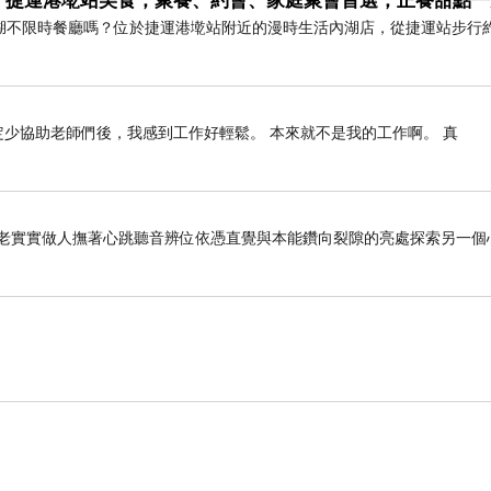
｜捷運港墘站美食，聚餐、約會、家庭聚會首選，正餐甜點一
等到年紀漸長
湖不限時餐廳嗎？位於捷運港墘站附近的漫時生活內湖店，從捷運站步行
才慢慢將家族的記憶拼湊完整
二姨在我心目中
永遠都是與眾不同的人
定少協助老師們後，我感到工作好輕鬆。 本來就不是我的工作啊。 真
我的記憶裡
您是一位身形纖瘦
說話輕柔
臉上總帶著淡淡的笑意
老老實實做人撫著心跳聽音辨位依憑直覺與本能鑽向裂隙的亮處探索另一個
我們見面的機會不多
每每相逢
您總是專注地傾聽
卻很少談起信仰
從您溫和的眼神裡
我看見信仰最美的模樣