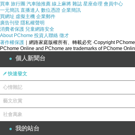
買車
旅行團
汽車險推薦
線上麻將
雜誌
星座命理
會員中心
一元簡訊
直播達人
數位憑證
企業簡訊
買網址
虛擬主機
企業郵件
廣告刊登
隱私權聲明
消費者保護
兒童網路安全
About PChome
投資人聯絡
徵才
著作權保護
｜網路家庭版權所有、轉載必究
‧Copyright PChome
PChome Online and PChome are trademarks of PChome Online
個人新聞台
快速發文
心情雜記
藝文欣賞
社會萬象
我的站台