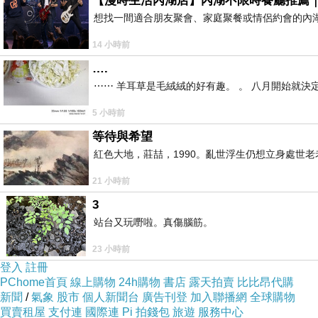
【漫時生活內湖店】內湖不限時餐廳推薦
想找一間適合朋友聚會、家庭聚餐或情侶約會的內
14 小時前
….
⋯⋯ 羊耳草是毛絨絨的好有趣。 。 八月開始就決
5 小時前
等待與希望
紅色大地，莊喆，1990。亂世浮生仍想立身處世
21 小時前
3
站台又玩嘢啦。真傷腦筋。
23 小時前
登入
註冊
PChome首頁
線上購物
24h購物
書店
露天拍賣
比比昂代購
新聞
/
氣象
股市
個人新聞台
廣告刊登
加入聯播網
全球購物
買賣租屋
支付連
國際連
Pi 拍錢包
旅遊
服務中心