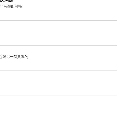
次滿足
約4分鐘即可抵
心聲另一個共鳴的