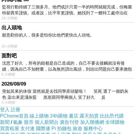
《下一篇》
一場和平的盛會
監視行動持續了三個多月。他們或許只需一半的時間就能完成，但梅麗
特卻異常謹慎。或者說，比平常更謹慎。她找到了一艘特工處停泊在
18 小時前
出人頭地
願意勸你的人，很多是怕你比他們更快出人頭地。
「全面制霸」歷史性大勝
上一篇：
20 小時前
一場和平的盛會
下一篇：
面對吧
沈思了好久 ，所有的錯都是自己造成的，自己不要去接觸就沒有後
續，因為自己不知輕重，以為無所謂出風頭，到頭出問題自己要承擔怨
6 小時前
不
2026/08/09
突如其來的休假 當然就是去找同學弄頭髮啦！ 笑死 選了一個奶灰
色 染出來是淺灰藍 崽崽跟同學兩個人 笑了好久 反
3 小時前
登入
註冊
PChome首頁
線上購物
24h購物
書店
露天拍賣
比比昂代購
新聞
/
氣象
股市
個人新聞台
廣告刊登
加入聯播網
全球購物
買賣租屋
支付連
國際連
Pi 拍錢包
旅遊
服務中心