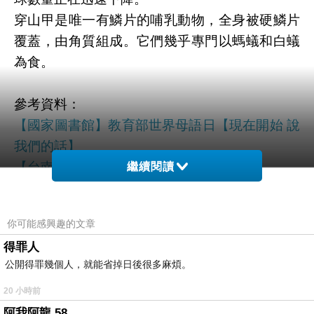
穿山甲是唯一有鱗片的哺乳動物，全身被硬鱗片
覆蓋，由角質組成。它們幾乎專門以螞蟻和白蟻
為食。
參考資料：
【國家圖書館】教育部世界母語日【現在開始 說
我們的話】
【台南忠孝國中】221 世界母語日由來
繼續閱讀
【台北市政府】世界穿山甲日「Save the
Pangolin返家之路」
你可能感興趣的文章
得罪人
公開得罪幾個人，就能省掉日後很多麻煩。
20 小時前
《上一篇》
「全面制霸」歷史性大勝
阿我阿龍 58