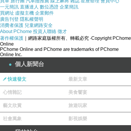
買車
旅行團
汽車險推薦
線上麻將
雜誌
星座命理
會員中心
一元簡訊
直播達人
數位憑證
企業簡訊
買網址
虛擬主機
企業郵件
廣告刊登
隱私權聲明
消費者保護
兒童網路安全
About PChome
投資人聯絡
徵才
著作權保護
｜網路家庭版權所有、轉載必究
‧Copyright PChome
Online
PChome Online and PChome are trademarks of PChome
Online Inc.
個人新聞台
快速發文
最新文章
心情雜記
美食饗宴
藝文欣賞
旅遊玩家
社會萬象
影視娛樂