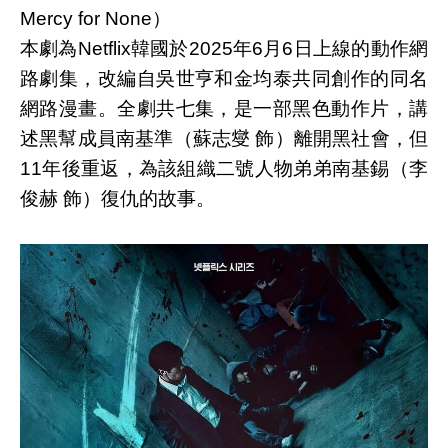
Mercy for None）
本劇為Netflix韓國於2025年6月6日上線的動作網
路劇集，改編自吳世亨和金均泰共同創作的同名
網路漫畫。全劇共七集，是一部黑色動作片，講
述黑幫成員南基準（蘇志燮 飾）離開黑社會，但
11年後重返，為該組織二號人物弟弟南基錫（李
俊赫 飾）復仇的故事。