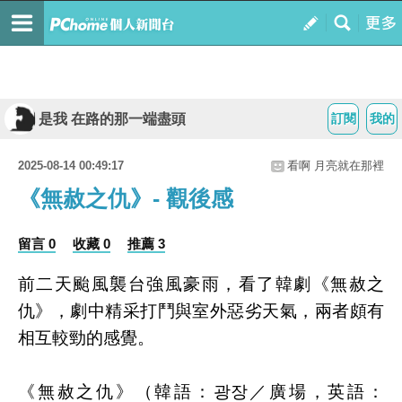
是我 在路的那一端盡頭
訂閱
我的
2025-08-14 00:49:17
看啊 月亮就在那裡
《無赦之仇》- 觀後感
留言 0
收藏 0
推薦 3
前二天颱風襲台強風豪雨，看了韓劇《無赦之
仇》，劇中精采打鬥與室外惡劣天氣，兩者頗有
相互較勁的感覺。
《無赦之仇》（韓語：광장／廣場，英語：