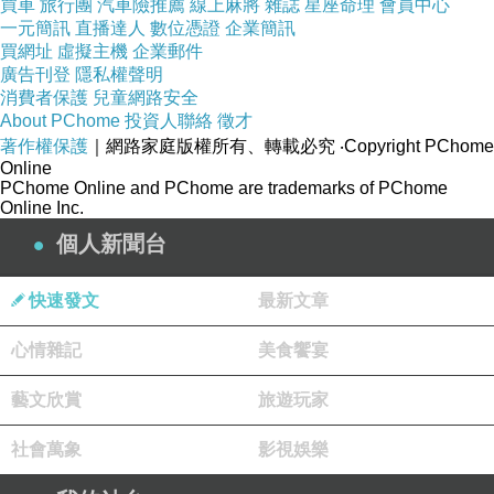
買車
旅行團
汽車險推薦
線上麻將
雜誌
星座命理
會員中心
一元簡訊
直播達人
數位憑證
企業簡訊
買網址
虛擬主機
企業郵件
廣告刊登
隱私權聲明
消費者保護
兒童網路安全
About PChome
投資人聯絡
徵才
著作權保護
｜網路家庭版權所有、轉載必究
‧Copyright PChome
Online
PChome Online and PChome are trademarks of PChome
Online Inc.
個人新聞台
快速發文
最新文章
心情雜記
美食饗宴
藝文欣賞
旅遊玩家
社會萬象
影視娛樂