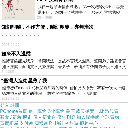
【Netflix】無赦之仇
我們一起穿著情侶裝吧， 第一次泡冷水澡， 感覺
還不錯， 泡到一半就睡著了， 後來打雷把我吵
20 小時前
醒， 手
知幻即離，不作方便，離幻即覺，亦無漸次
。。。。。。。。。。
《上一篇》
年，已過一半
《下一篇》
一個人的縱貫線《鐵支路小旅行》
2026-08-07
如來不入涅槃
惟諸菩薩能見我身，常聞我法，是故不言我入涅槃。聲聞弟子雖復發言
如來涅槃，而我實不入於涅槃。善男子！若我所有聲聞弟子說言如來入
2 小時前
*臺灣人造衛星救了我……
《從前，有個好萊塢》- 觀後感
上一篇：
趙德恕(Zoldos Ur.)神父還活著的時候: 他怕見太陽光 我有一次去上趙
德恕神父研究所的課程， 趙神父把窗簾放下， 他說:陽
2026-08-07
登入
註冊
PChome首頁
線上購物
24h購物
書店
露天拍賣
比比昂代購
新聞
/
氣象
股市
個人新聞台
廣告刊登
加入聯播網
全球購物
買賣租屋
支付連
國際連
Pi 拍錢包
旅遊
服務中心