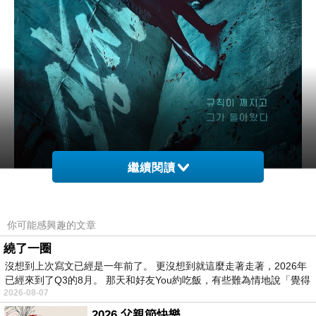
繼續閱讀
你可能感興趣的文章
圖自Netflix
繞了一圈
沒想到上次寫文已經是一年前了。 更沒想到就這麼走著走著，2026年
參考資料：
已經來到了Q3的8月。 那天和好友You約吃飯，有些難為情地說「覺得
2026-08-07
【維基百科】無赦之仇
2026 父親節快樂