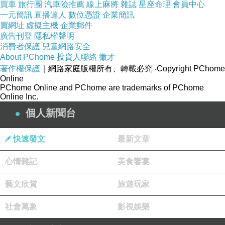
買車
旅行團
汽車險推薦
線上麻將
雜誌
星座命理
會員中心
一元簡訊
直播達人
數位憑證
企業簡訊
買網址
虛擬主機
企業郵件
廣告刊登
隱私權聲明
消費者保護
兒童網路安全
《上一篇》
歷史對我們的呼籲
About PChome
投資人聯絡
徵才
著作權保護
｜網路家庭版權所有、轉載必究
‧Copyright PChome
《下一篇》
致敬詩人鄭愁予
Online
PChome Online and PChome are trademarks of PChome
Online Inc.
個人新聞台
快速發文
最新文章
值得思考的問題
上一篇：
我願意站在哪一邊？
下一篇：
心情雜記
美食饗宴
藝文欣賞
旅遊玩家
社會萬象
影視娛樂