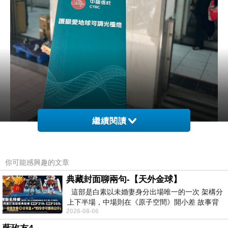
繼續閱讀
你可能感興趣的文章
典藏封面聊兩句-【天外金球】
這部是白素以未婚妻身分出場唯一的一次 架構分
上下半場，中場則在《原子空間》開小差 故事背
2026-08-06
景影射西藏境外流亡 地下組織