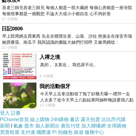
藍玫友4
吾老三師兄吾老三師兄 每個人都是一部大藏經 每個心房都是一座寺院
每個視事都是一個觀想 不論大大或小小都自在 心不拘於形
17 小時前
日記0806
早上陪周媽去買東西 先去全聯買生菜、山葵、沙拉 然後走在保安市場
她買番茄、南瓜子 我與認識的攤販大姊們打招呼 又被周媽唸：
23 小時前
入禪之境
真的， 太靠近， 我也尿不出。
9 小時前
我的活動假牙
今天早上去拿活動假了拖了好幾天囉~~禮拜一去
人太多了改今天早上八點結果阿姊昨晚說要我八點
14 小時前
去西螺農會~回到莿桐都8點半多了
登入
註冊
PChome首頁
線上購物
24h購物
書店
露天拍賣
比比昂代購
新聞
/
氣象
股市
個人新聞台
廣告刊登
加入聯播網
全球購物
買賣租屋
支付連
國際連
Pi 拍錢包
旅遊
服務中心