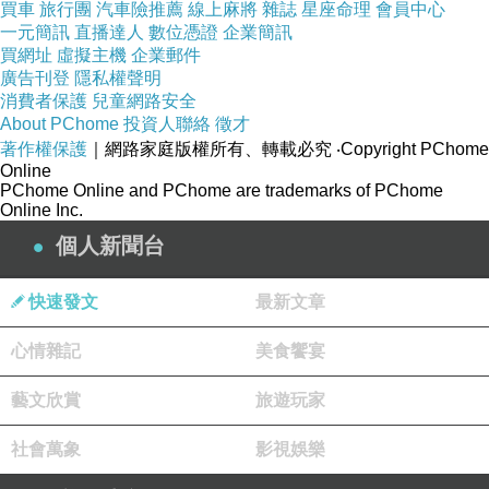
買車
旅行團
汽車險推薦
線上麻將
雜誌
星座命理
會員中心
一元簡訊
直播達人
數位憑證
企業簡訊
買網址
虛擬主機
企業郵件
廣告刊登
隱私權聲明
消費者保護
兒童網路安全
About PChome
投資人聯絡
徵才
著作權保護
｜網路家庭版權所有、轉載必究
‧Copyright PChome
Online
PChome Online and PChome are trademarks of PChome
Online Inc.
個人新聞台
快速發文
最新文章
《上一篇》
從江戶到近代─東京富士美術館浮世
心情雜記
美食饗宴
繪典藏展
藝文欣賞
旅遊玩家
《下一篇》
《怒海戰艦》- 觀後感
社會萬象
影視娛樂