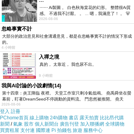
…
⋯⋯ Ai製圖 。 白色秋海棠花的幻形。 整體很Ai質
感。 不過我不討厭。 。 ... 嗯，我滿意了！ 。 🐻
2026-08-06
昨中
忽略事實不計
大部分的政治意見和社會溝通意見，都是在忽略事實不計的情況下形成
的。
4 小時前
入禪之境
資料來源：
真的， 太靠近， 我也尿不出。
楊勇緯助攻 法國柔道選手盧卡斯世壯運摘金
9 小時前
世壯運》法國網紅盧卡斯四場只花2分29秒勇奪
我與AI討論的小說劇情(14)
柔道金牌 第四度來台最愛雞排和熱炒！
第十四章：炎王降臨 夜裡。 天堂工作室只剩冷氣低鳴。 堯禹舜坐在螢
YouTuber「酷的夢」高中好友Lucas獲世壯運冠
幕前，盯著DreamSeed不停跳動的資料流。 門忽然被推開。 堯天
軍！2年前與奧運得主切磋成關鍵
2026-08-06
登入
註冊
PChome首頁
線上購物
24h購物
書店
露天拍賣
比比昂代購
新聞
/
氣象
股市
個人新聞台
廣告刊登
加入聯播網
全球購物
買賣租屋
支付連
國際連
Pi 拍錢包
旅遊
服務中心