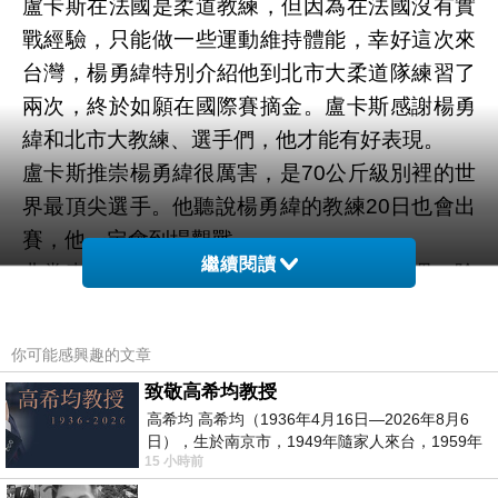
盧卡斯在法國是柔道教練，但因為在法國沒有實
戰經驗，只能做一些運動維持體能，幸好這次來
台灣，楊勇緯特別介紹他到北市大柔道隊練習了
兩次，終於如願在國際賽摘金。盧卡斯感謝楊勇
緯和北市大教練、選手們，他才能有好表現。
盧卡斯推崇楊勇緯很厲害，是70公斤級別裡的世
界最頂尖選手。他聽說楊勇緯的教練20日也會出
賽，他一定會到場觀戰。
繼續閱讀
非常喜歡台灣的盧卡斯，預計停留台灣兩週，除
了品嚐最愛的台灣雞排和熱炒，也計畫前往台灣
各地旅遊。
你可能感興趣的文章
致敬高希均教授
高希均 高希均（1936年4月16日—2026年8月6
日），生於南京市，1949年隨家人來台，1959年
15 小時前
赴美深造並取得經濟發展博士學位。曾任