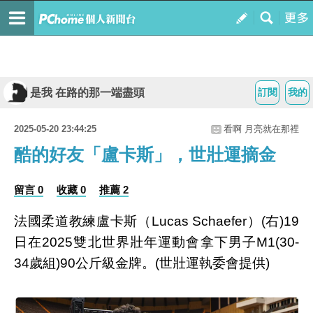
是我 在路的那一端盡頭
訂閱
我的
2025-05-20 23:44:25
看啊 月亮就在那裡
酷的好友「盧卡斯」，世壯運摘金
留言 0
收藏 0
推薦 2
法國柔道教練盧卡斯（Lucas Schaefer）(右)19
日在2025雙北世界壯年運動會拿下男子M1(30-
34歲組)90公斤級金牌。(世壯運執委會提供)