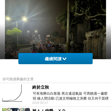
繼續閱讀
你可能感興趣的文章
終於立秋
可有海豚白白靠攏 再次遙迢氣旋 可再饒過一遍窮
弱 雖人間活動 已達文明極致之浪費 但又何干質樸
2026-08-07
者 只能白白陪葬