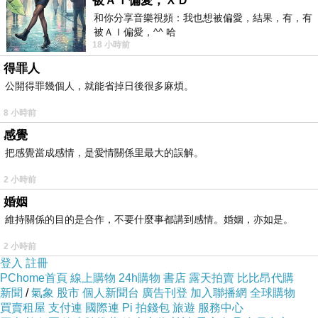
被ＡＩ偏愛，ＸＤ
和你分享音樂視頻：我也想被偏愛，結果，有，有
被ＡＩ偏愛，^^ 哈
18 小時前
得罪人
公開得罪幾個人，就能省掉日後很多麻煩。
8 小時前
感覺
把感覺當成感情，是愛情關係里最大的誤解。
2 小時前
婚姻
維持關係的目的是合作，不要什麼事都講到感情。婚姻，亦如是。
2 小時前
登入
註冊
PChome首頁
線上購物
24h購物
書店
露天拍賣
比比昂代購
新聞
/
氣象
股市
個人新聞台
廣告刊登
加入聯播網
全球購物
買賣租屋
支付連
國際連
Pi 拍錢包
旅遊
服務中心