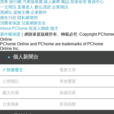
買車
旅行團
汽車險推薦
線上麻將
雜誌
星座命理
會員中心
一元簡訊
直播達人
數位憑證
企業簡訊
買網址
虛擬主機
企業郵件
廣告刊登
隱私權聲明
消費者保護
兒童網路安全
About PChome
投資人聯絡
徵才
著作權保護
｜網路家庭版權所有、轉載必究
‧Copyright PChome
Online
PChome Online and PChome are trademarks of PChome
Online Inc.
個人新聞台
快速發文
最新文章
心情雜記
美食饗宴
藝文欣賞
旅遊玩家
社會萬象
影視娛樂