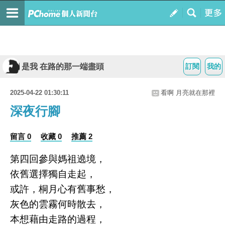
是我 在路的那一端盡頭
訂閱
我的
2025-04-22 01:30:11
看啊 月亮就在那裡
深夜行腳
留言 0
收藏 0
推薦 2
第四回參與媽祖遶境，
依舊選擇獨自走起，
或許，桐月心有舊事愁，
灰色的雲霧何時散去，
本想藉由走路的過程，