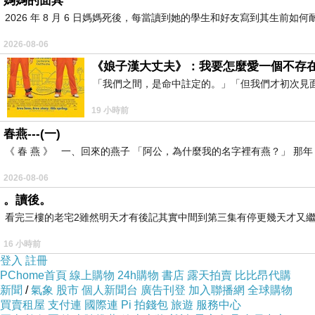
媽媽的面具
來自比利時的頂級冰淇淋 冰淇淋漂浮咖啡
下一篇：
2026 年 8 月 6 日媽媽死後，每當讀到她的學生和好友寫到其生
2026-08-06
《娘子漢大丈夫》：我要怎麼愛一個不存
「我們之間，是命中註定的。」「但我們才初次見
19 小時前
春燕---(一)
《 春 燕 》 一、回來的燕子 「阿公，為什麼我的名字裡有燕？」 
2026-08-06
。讀後。
看完三樓的老宅2雖然明天才有後記其實中間到第三集有停更幾天才又繼
16 小時前
登入
註冊
PChome首頁
線上購物
24h購物
書店
露天拍賣
比比昂代購
新聞
/
氣象
股市
個人新聞台
廣告刊登
加入聯播網
全球購物
買賣租屋
支付連
國際連
Pi 拍錢包
旅遊
服務中心