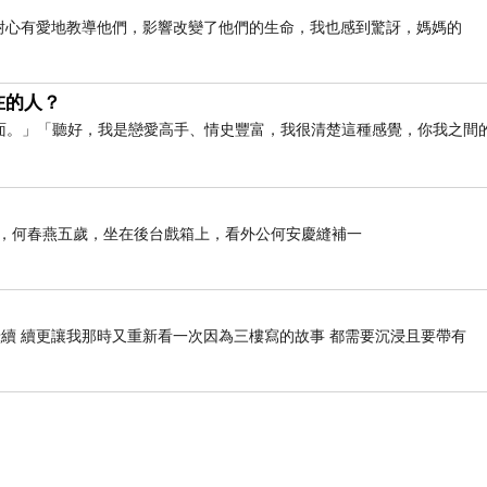
前如何耐心有愛地教導他們，影響改變了他們的生命，我也感到驚訝，媽媽的
在的人？
面。」「聽好，我是戀愛高手、情史豐富，我很清楚這種感覺，你我之間
那年，何春燕五歲，坐在後台戲箱上，看外公何安慶縫補一
續 續更讓我那時又重新看一次因為三樓寫的故事 都需要沉浸且要帶有