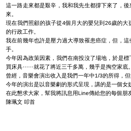
這一路走來都是艱辛，我和我先生都撐下來了，後
來。
現在我們照顧的孩子從4個月大的嬰兒到26歲的
的行政工作。
我在前幾年也許是壓力過大導致罹患癌症，但，這
手。
今年因為政策因素，我們在南投沒了場地，於是標
買床具⋯⋯就花了將近三千多萬，幾乎是掏空家底
曾經，音樂會演出收入是我們一年中1/3的所得，
今年的演出是以音樂劇的形式呈現，講的是一個女
在此懇求大家，幫我將訊息用Line傳給您的每個
陳珮文 叩首