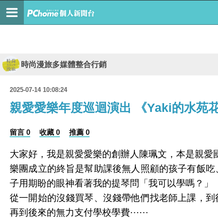
時尚漫旅多媒體整合行銷
2025-07-14 10:08:24
親愛愛樂年度巡迴演出 《Yaki的水苑
留言 0
收藏 0
推薦 0
大家好，我是親愛愛樂的創辦人陳珮文，本是親愛國
樂團成立的終旨是幫助課後無人照顧的孩子有飯吃
子用期盼的眼神看著我的提琴問「我可以學嗎？」
從一開始的沒錢買琴、沒錢帶他們找老師上課，到
再到後來的無力支付學校學費⋯⋯