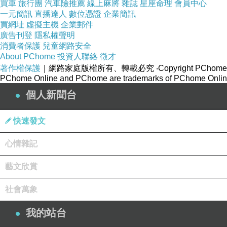
買車
旅行團
汽車險推薦
線上麻將
雜誌
星座命理
會員中心
一元簡訊
直播達人
數位憑證
企業簡訊
買網址
虛擬主機
企業郵件
廣告刊登
隱私權聲明
消費者保護
兒童網路安全
About PChome
投資人聯絡
徵才
著作權保護
｜網路家庭版權所有、轉載必究
‧Copyright PChome
PChome Online and PChome are trademarks of PChome Online
個人新聞台
快速發文
心情雜記
藝文欣賞
社會萬象
我的站台