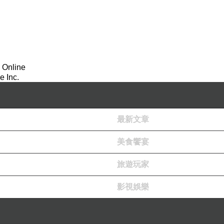
 Online
 Inc.
最新文章
美食饗宴
旅遊玩家
影視娛樂