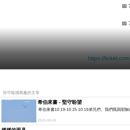
📅
📅
https://ticket
你可能感興趣的文章
希伯來書 - 堅守盼望
希伯來書10:19-10:25 10:19弟兄們、我
天菜男神急速衰老，有望重返顏值巔峰？ＰＯＶ成為
上一篇：
2026-08-06