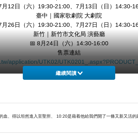
 7月12日（六）19:30-21:00、7月13日（日）14:30-16
臺中｜國家歌劇院 大劇院
 7月26日（六）19:30-21:00、7月27日（日）14:30-16
新竹｜新竹市文化局 演藝廳
📅 8月24日（六）14:30-16:00
售票連結
.com.tw/application/UTK02/UTK0201_.aspx?PROD
或撥電話03-5100749
繼續閱讀
捐款連結
https://www.chin-ai.org.tw/donation
們既因耶穌的血、得以坦然進入至聖所、 10:20是藉着他給我們開了一條又新又活
阿北前，我也曾是臉蛋天才！