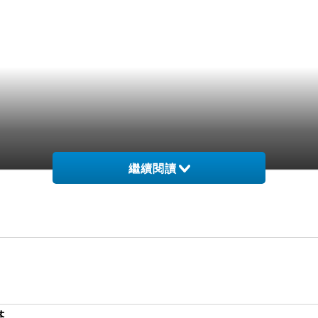
繼續閱讀
閉
抱期待了
塔