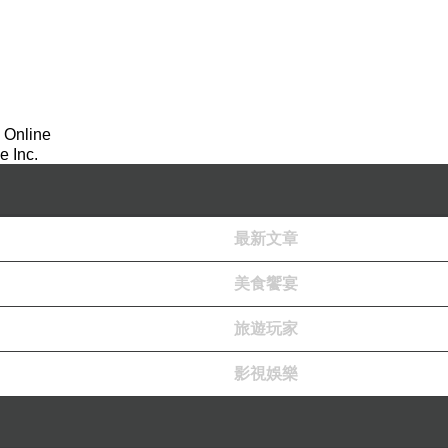
 Online
 Inc.
明
變
最新文章
美食饗宴
旅遊玩家
影視娛樂