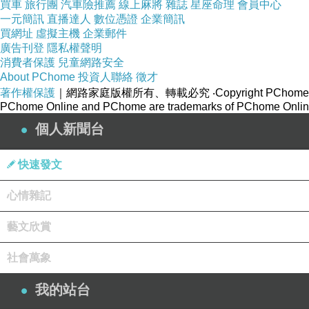
買車
旅行團
汽車險推薦
線上麻將
雜誌
星座命理
會員中心
日子就這樣一天一天的過去
一元簡訊
直播達人
數位憑證
企業簡訊
買網址
虛擬主機
企業郵件
在前幾天 一個巧合 在不該放假的時候有了假
廣告刊登
隱私權聲明
就這樣 在九個多月後 又可以見面了
消費者保護
兒童網路安全
About PChome
投資人聯絡
徵才
....................................................
著作權保護
｜網路家庭版權所有、轉載必究
‧Copyright PChome
其實我見面的情緒是難過的 複雜的
PChome Online and PChome are trademarks of PChome Online
淺意識的我卻告訴自己 總要讓她有一個理由可以說
個人新聞台
那一天 我們去看了展
其實她看起來除了有一點憔悴 其他的好像都沒有改
快速發文
彷彿九個月的沒有見面 好像九天一樣
心情雜記
可惜我的外表雖然看起來還是一樣平靜
但是我的內心已經掏空的差不多了
藝文欣賞
...................................................
社會萬象
看完展在商品區的時候 外面又下起了大雨
很多時候這些事情都會隨著記憶一起重複
我的站台
等雨小了之後 就去吃了一頓飯