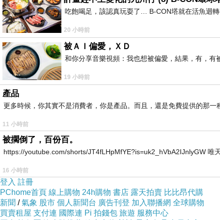
她出現的時間點 剛好是我第一次要出國去日本玩的
吃飽喝足，該認真玩耍了… B-CON塔就在活魚迴
至於出國的事情 改天我在寫一篇好了
20 小時前
回來之後 我還是帶了一些預守以及偶然在日本地鐵
被ＡＩ偏愛，ＸＤ
經過的扭蛋機中看到海綿寶寶的一些扭蛋
和你分享音樂視頻：我也想被偏愛，結果，有，有被
當時第一個給派大星 我就不管繼續扭下第二個
19 小時前
只想說趁著拿紀念品給她的機會
產品
好好問清楚到底發生了甚麼事情
更多時候，你其實不是消費者，你是產品。而且，還是免費提供的那一
但時間一直喬不攏 於是我就先把東西寄給她了
11 小時前
......................................................
被擱倒了，百份百。
又過了好幾個月
https://youtube.com/shorts/JT4fLHpMfYE?is=uk2_hVbA2IJnlyG
我沒有加她的賴 因為我看到大頭貼那對甜蜜的合照
16 小時前
我就知道我還是跟她保持距離吧
登入
註冊
後來她在臉書上面又另外創了一個帳號
PChome首頁
線上購物
24h購物
書店
露天拍賣
比比昂代購
而我是那個帳號少數的幾個朋友之一
新聞
/
氣象
股市
個人新聞台
廣告刊登
加入聯播網
全球購物
買賣租屋
支付連
國際連
Pi 拍錢包
旅遊
服務中心
而那個臉書帳號 也只是訊息中的傳遞功能而已