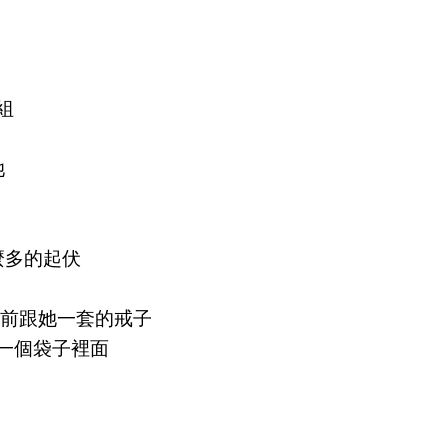
組
她
麼多的起伏
以前跟她一套的戒子
在一個袋子裡面