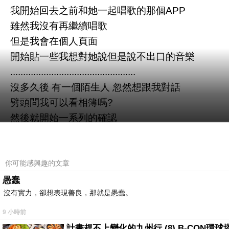
我開始回去之前和她一起唱歌的那個APP
雖然我沒有再繼續唱歌
但是我會在個人頁面
開始貼一些我想對她說但是說不出口的音樂
.................................................
沒多久後 有一個陌生人 忽然想跟我對話
劈頭問我可以看相簿嗎?
然後就開始一系列的確認
於是乎在五個月快六個月後
她又再一次的出現
也因為先前因為她突然消失的關係
你可能感興趣的文章
所以跟她共享的雲端相簿 我也因為安全理由就先關
愚蠢
沒有實力，卻想表現善良，那就是愚蠢。
儘管我還是知道她的賴帳號 我有一百種找她的理由
但這次 我還是很被動的等她來找我 又或許我也不
9 小時前
....................................................
計畫趕不上變化的九州行 (8) B-CON環球