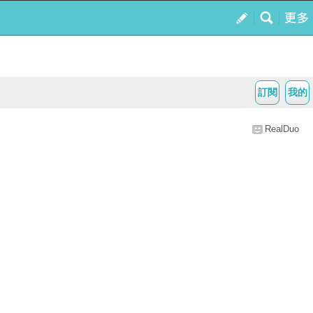
訂閱
我的
RealDuo