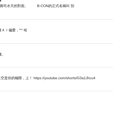
前幾天
轉壽司水天的對面。 B-CON的正式名稱叫 別
等車的時候
ＡＩ偏愛，^^ 哈
種。
W 唯天空是你的極限，上！ https://youtube.com/shorts/G3a1Jhcu4