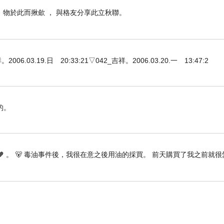
， 物於此而揪歛 ， 與格友分享此立秋聯。
3.19.日 20:33:21▽042_吉祥。2006.03.20.一 13:47:2
的。
🧡 。 🐻 毒油事件後，我很在意之後用油的採買。 前天購買了我之前就很