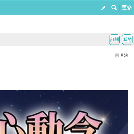
訂閱
我的
月泱