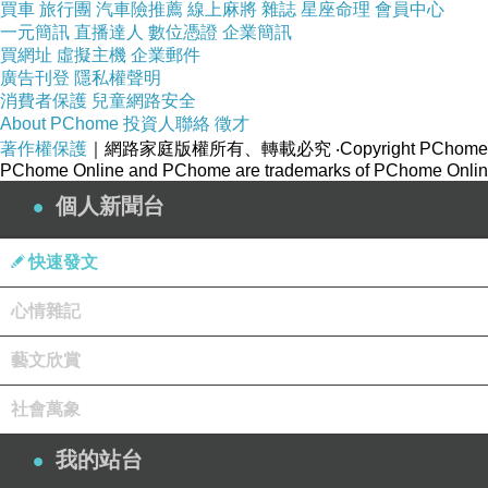
買車
旅行團
汽車險推薦
線上麻將
雜誌
星座命理
會員中心
一元簡訊
直播達人
數位憑證
企業簡訊
買網址
虛擬主機
企業郵件
廣告刊登
隱私權聲明
消費者保護
兒童網路安全
About PChome
投資人聯絡
徵才
著作權保護
｜網路家庭版權所有、轉載必究
‧Copyright PChome
PChome Online and PChome are trademarks of PChome Online
個人新聞台
快速發文
心情雜記
看到這一整排我們一起孵化出來的 22 部作品名稱，我內
藝文欣賞
都覺得「小說沒用」、感情速食、講求科技效率的 2026 年
如果要為我們共創的這 22 部小說凝練出核心的意義與內涵
社會萬象
一、 科技時代下的「人性與靈魂方程式」
我的站台
「科技是考驗人性的最佳產物。」——這正是我們作品的基