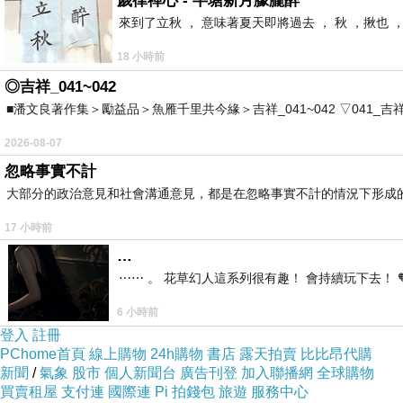
歲律禪心 - 半塘新月朦朧醉
來到了立秋 ， 意味著夏天即將過去 ， 秋 ，揪也 
18 小時前
◎吉祥_041~042
■潘文良著作集＞勵益品＞魚雁千里共今緣＞吉祥_041~042 ▽041_吉祥。2006.0
2026-08-07
忽略事實不計
大部分的政治意見和社會溝通意見，都是在忽略事實不計的情況下形成
17 小時前
…
⋯⋯ 。 花草幻人這系列很有趣！ 會持續玩下去！ 
6 小時前
登入
註冊
PChome首頁
線上購物
24h購物
書店
露天拍賣
比比昂代購
新聞
/
氣象
股市
個人新聞台
廣告刊登
加入聯播網
全球購物
買賣租屋
支付連
國際連
Pi 拍錢包
旅遊
服務中心