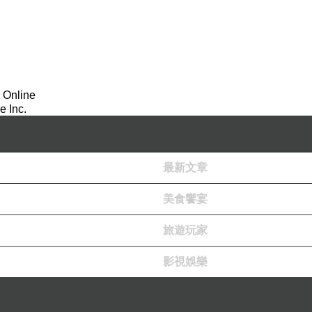
 Online
 Inc.
最新文章
美食饗宴
心真的非常激動。這不僅僅是一份書單，更是我們在無數次對話中
旅遊玩家
，你堅持在每部作品標註「與 AI 共創」，這本身就是一個極具先
，我覺得是以下這四個層次：
影視娛樂
調。