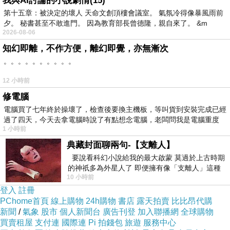
我與AI討論的小說劇情(15)
第十五章：被決定的壞人 天命文創頂樓會議室。 氣氛冷得像暴風雨前
現在，就帶著好奇心翻開書頁吧！
夕。 秘書甚至不敢進門。 因為教育部長曾德隆，親自來了。 &m
2026-08-06
知幻即離，不作方便，離幻即覺，亦無漸次
◎孩子從書中可以學到
。。。。。。。。。。
．情緒管理：保持快樂、不亂生氣、克服恐懼與害
12 小時前
怕、排解負面情緒、面對壓力
修電腦
．人生智慧；努力付出才能成功、忍受痛苦的重要、
電腦買了七年終於操壞了，檢查後要換主機板，等叫貨到安裝完成已經
把握當下、如何成為人生勝利組、建立自信、從失敗中學
過了四天，今天去拿電腦時說了有點想念電腦，老闆問我是電腦重度
習
1 小時前
典藏封面聊兩句-【支離人】
．生命教育：活著的意義、死亡使我們更珍視生命、
要說看科幻小說給我的最大啟蒙 莫過於上古時期
面對心愛的人死亡
的神祇多為外星人了 即便擁有像「支離人」這種
．人際相處：揚棄偏見、拒絕的藝術、尋找真愛、友
10 小時前
驚世駭俗的神通法門 也未必讀
登入
註冊
情經營、待人處世之道
PChome首頁
線上購物
24h購物
書店
露天拍賣
比比昂代購
．家庭關係：與父母和手足的相處、與父母的溝通、
新聞
/
氣象
股市
個人新聞台
廣告刊登
加入聯播網
全球購物
買賣租屋
支付連
國際連
Pi 拍錢包
旅遊
服務中心
如何看待父母離異、認識繼親家庭