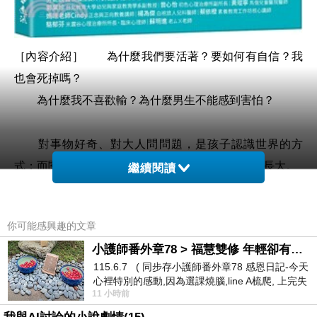
［內容介紹］
為什麼我們要活著？要如何有自信？我
也會死掉嗎？
為什麼我不喜歡輸？為什麼男生不能感到害怕？
對事物好奇、對大人問問題，是孩子認識世界的方
式；而閱讀有助於開拓眼界和心境，讓孩子能好好長大。
繼續閱讀
這本書結合了問問題和閱讀，書中的問題都是與孩子
你可能感興趣的文章
生活相關的，透過閱讀關於這些問題的討論，能促進孩子
小護師番外章78 > 福慧雙修 年輕卻有個老靈魂 ㄑ金剛經〉podcast
思考、心智獲得成長。對苦於不曉得該怎麼回答孩子提問
115.6.7 ( 同步存小護師番外章78 感恩日記-今天
的家長來說，本書作者透過長年與孩子互動的智慧，提供
心裡特別的感動,因為選課燒腦,line A梳爬, 上完失
11 小時前
智課的她,特來傾
給家長一個思考的方向。