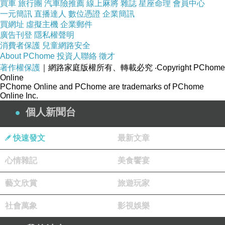
買車
旅行團
汽車險推薦
線上麻將
雜誌
星座命理
會員中心
．多元社會：理解與包容「不一樣」，並認識性別刻
一元簡訊
直播達人
數位憑證
企業簡訊
買網址
虛擬主機
企業郵件
板印象
廣告刊登
隱私權聲明
消費者保護
兒童網路安全
About PChome
投資人聯絡
徵才
◎與課綱三大核心素養接軌（引號內為該核心素養的
著作權保護
｜網路家庭版權所有、轉載必究
‧Copyright PChome
具體內涵）
Online
PChome Online and PChome are trademarks of PChome
．自主行動：問問題，開啟孩子探索的能力，但許多
Online Inc.
問題不一定有標準答案，鼓勵孩子去進一步思考，有助於
個人新聞台
培養「探索問題的思考能力」。書中有認識情緒、關於聰
明、美醜等特質的討論，符合「認識個人特質，發展生命
快速發文
最新文章
潛能」。
心情雜記
美食饗宴
．溝通互動：閱讀文字可培養「基本語文素養」，活
藝文欣賞
旅遊玩家
潑生動的插圖可促進「藝術欣賞的基本素養」。書中多篇
社會萬象
影視娛樂
文章涉及同理心的概念與人際相處，有助於發展「將同理