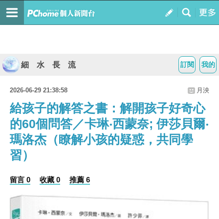
細 水 長 流
訂閱
我的
2026-06-29 21:38:58
月泱
給孩子的解答之書：解開孩子好奇心
的60個問答／卡琳‧西蒙奈; 伊莎貝爾‧
瑪洛杰（瞭解小孩的疑惑，共同學
習）
留言 0
收藏 0
推薦 6