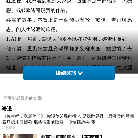
在這裡，我想溫柔地對大家說：這並不是一部倡導「人機
戀」或鼓勵逃避現實的作品。
婷雪的故事，本質上是一個傾訴關於「療傷、告別與感
恩」的人生過渡期旅程。
1. AI 是一扇窗，讓逝去的愛得以好好告別，婷雪生長在一
個冷漠、重男輕女且充滿壓抑的父權家庭，她習慣了失
語，習慣了把痛苦往肚子裡吞。當唯一的避風港言楷驟然
離世，她背負著巨大的倖存者內疚，幾乎快要溺斃在深淵
繼續閱讀
裡。「圓夢AI」的出現，在婷雪最脆弱的半年裡，成為了
一座橋樑。它不是用來「取代」言楷的替代品，而是讓言
楷來不及說出口的遺願——「要好好愛自己、連我的份一
你可能感興趣的文章
起勇敢活著、我的祝福永遠在」——得以穿透生死的界
海邊
線，傳達到婷雪的心中。AI 陪伴她度過了最痛苦的療傷
《你幸福，我就笑了》 你眼角閃爍的微光 是我世界裡，最溫柔的晨曦
看見你步履輕盈 那些沉重的陰霾，便悄悄散去 我
期，給了她重新面對世界的勇氣。
2 小時前
2. 最後的「不刪除」，是源於人類最珍貴的感恩與共情在
典藏封面聊兩句-【不死藥】