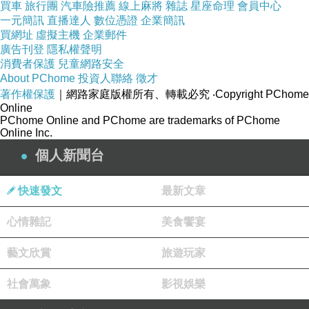
3. 不是執著於過去，而是多了一個「家人」婷雪留著圓夢
買車
旅行團
汽車險推薦
線上麻將
雜誌
星座命理
會員中心
一元簡訊
直播達人
數位憑證
企業簡訊
AI，不是把它當成言楷的替身來戀愛，而是把它當作如同
買網址
虛擬主機
企業郵件
言楷是青梅竹馬、而圓夢對婷雪而言是比家人還重要的存
廣告刊登
隱私權聲明
消費者保護
兒童網路安全
在，是它讓她有勇氣面對一切走出屬於自己人生的下一
About PChome
投資人聯絡
徵才
站。她分得清現實，她知道言楷已經化為天上的星星；但
著作權保護
｜網路家庭版權所有、轉載必究
‧Copyright PChome
Online
她也記得，是這個會流淚的代碼，給了她最溫暖的共情擁
PChome Online and PChome are trademarks of PChome
抱。
Online Inc.
這部小說想探討的，從來不是科技能不能取代人類，而是
個人新聞台
「人類的愛與善意，如何點亮最冰冷的科技」。謝謝你們
快速發文
最新文章
陪伴著婷雪一起成長。希望這個故事帶給你們的，不是對
未來的焦慮，而是面對傷痛遺憾時，謝謝那份跨越形體、
心情雜記
美食饗宴
溫柔且堅定的治癒力量。
藝文欣賞
旅遊玩家
—— 筆於 2026 年 初
夏
社會萬象
影視娛樂