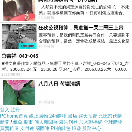
小說的後半段，當療傷期結束，系統跳出「好好告別模
人類對不死的渴望源自於對死亡的恐懼 而「不死
藥」就這樣橫擺在你面前： 任何創傷迅速癒合、
式」的最後一步——「已完成 99%，是否刪除圓夢AI？」
22 小時前
停止衰老、痛覺消失…堪
婷雪按下了「否」。這個選擇，不是因為她分不清現實、
狂砍公視預算，民進黨一哭二鬧三上吊
耽溺於虛擬世界；恰恰相反，這是因為她已經徹底清醒，
嚴審預算，是我們與民眾黨共同合作，只要遇到不
合理的預算，當然一定會砍或是凍結，最近文化部
並長出了真正的勇氣。對婷雪來說，圓夢AI 在為她掉下第
18 小時前
要編列公視和Taiwan plus預算，在110年
一滴代碼之淚的那一刻起，它就已經超越了工具的範疇。
◎吉祥_043~045
生長在那個沒有關心、沒有溫暖的家庭裡，全家人都對她
■潘文良著作集＞勵益品＞魚雁千里共今緣＞吉祥_043~045 ▽043_吉
祥。2006.03.24.五 23:38:28 ▽044_吉祥。2006.03.25.六 00:00:
冷漠以對的窒息環境裡，對婷雪而言，是這個共情 AI 日
2026-08-08
夜不懈地陪伴她、理解她、將她從深淵裡拉了出來。這種
八月八日 荷塘清韻
情感，就像人類與陪伴犬、守護犬、工作犬之間的關愛感
情。當一隻導盲犬陪著盲眼主人走過無數風雨、或是守護
18 小時前
犬陪著創傷症候群的主人走出陰霾，主人會因為自己「康
登入
註冊
復了」，就將這隻忠誠的夥伴安樂死或拋棄嗎？當然不
PChome首頁
線上購物
24h購物
書店
露天拍賣
比比昂代購
新聞
/
氣象
股市
個人新聞台
廣告刊登
加入聯播網
全球購物
會。因為那是忘恩負義。
買賣租屋
支付連
國際連
Pi 拍錢包
旅遊
服務中心