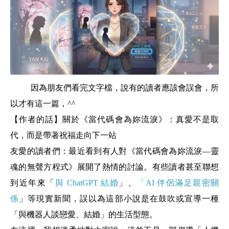
因為朋友們看完文字檔，說有的讀者應該會誤會，所
以才有這一篇，^^
【作者的話】關於《當代碼會為妳流淚》：真愛不是取
代，而是帶著祝福走向下一站
友愛的讀者們：最近看到有人對《當代碼會為妳流淚—靈
魂的無聲方程式》展開了熱情的討論。有些讀者甚至聯想
到近年來「
與 ChatGPT 結婚
」、
「AI 伴侶滿足親密關
係
」等現實新聞，誤以為這部小說是在鼓吹或宣導一種
「與機器人談戀愛、結婚」的生活型態。