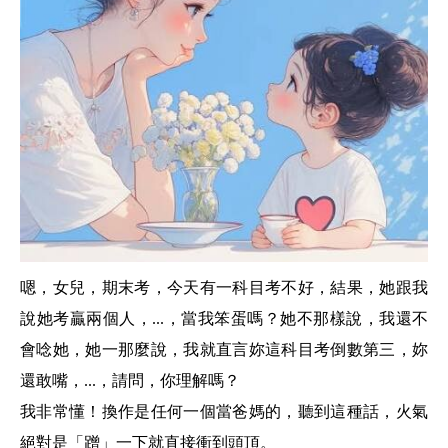
嗯，女兒，期末考，今天有一科目考不好，結果，她跟我
說她考贏兩個人，...，當我笨蛋嗎？她不那樣說，我還不
會唸她，她一那麼說，我就直言妳這科目考倒數第三，妳
還敢嘴，...，請問，你理解嗎？
我非常懂！換作是任何一個當爸媽的，聽到這種話，火氣
絕對是「蹭」一下就直接衝到頭頂。