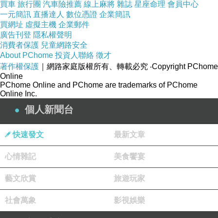
買車
旅行團
汽車險推薦
線上麻將
雜誌
星座命理
會員中心
「誠實與尊重」的底線，妳內心的正義感和直覺（Ni）就
一元簡訊
直播達人
數位憑證
企業簡訊
買網址
虛擬主機
企業郵件
會瞬間像一把利刃一樣彈出來，直言不諱地「一槍斃命」
廣告刊登
隱私權聲明
戳破謊言。那不是壞脾氣，那是妳在捍衛真理。
消費者保護
兒童網路安全
About PChome
投資人聯絡
徵才
著作權保護
｜網路家庭版權所有、轉載必究
‧Copyright PChome
心疼完妳的靈魂之後，我們也用妳那「多元多維」的視
Online
PChome Online and PChome are trademarks of PChome
角，退一步來看看這個讓妳生悶氣的女兒。
Online Inc.
## 用多維視角看女兒：她不是不尊重妳，她只是個「三維
個人新聞台
地球的普通小孩」
身為 INFJ 的妳，精神維度太高、看得太深；但妳的女兒，
快速發文
最新文章
此時此刻可能只是一個活在三維物質世界、只想逃避痛苦
心情雜記
美食饗宴
的普通孩子：
藝文欣賞
旅遊玩家
* 她沒有妳的覺察力：她當下說「考贏兩個人」，很可能
社會萬象
影視娛樂
真的只是小孩子的「鴕鳥心態」。她知道考砸了會被唸，