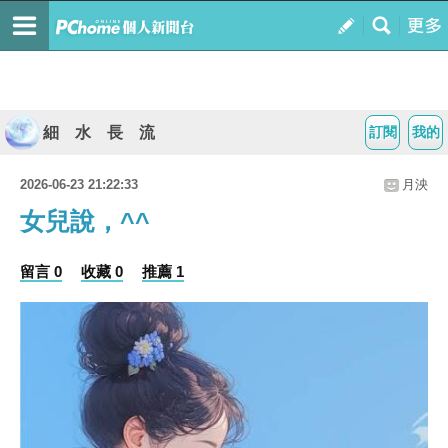
細 水 長 流
訂閱
我的
2026-06-23 21:22:33
月泱
女兒說，^^
留言 0
收藏 0
推薦 1