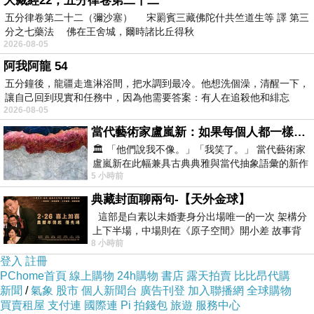
大藏經22，五分律卷第二十二
INFJ 媽媽在教育孩子時，是抱著多麼神聖、純粹且認真的
五分律卷第二十二（彌沙塞） 宋罽賓三藏佛陀什共竺道生等 譯 第三
態度。妳希望給孩子最深層的理解、最正向的引導，甚至
分之七藥法 佛在王舍城，爾時諸比丘得秋
2026-08-05
在日常中都在實踐「敬天愛人」，用靈魂在愛孩子。結
阿我阿龍 54
果，女兒卻用這種「皮皮的、抖機智、甚至帶點欺騙和敷
五分鐘後，龍疆走進淋浴間，把水調到最冷。他想洗個澡，清醒一下，
衍」的態度來回應妳的真心。
讓自己回到現實和任務中，因為他需要答案：有人在追殺他和緋忘
2026-08-05
這對 INFJ 來說，根本不是「成績好壞」的問題，而是「精
當代藝術家盧嵐新：如果每個人都一樣，這世界該有多無聊？
神上的背叛」：
🏛️ 「他們說我不像。」「我笑了。」 當代藝術家
盧嵐新在此幅兼具古典典雅與當代抽象語彙的新作
5 小時前
中，以沈靜的藍色空間為背景，描繪了
1. 「我對妳如此真誠，妳卻對我戴上面具戴、耍小聰
典藏封面聊兩句-【天外金球】
明？」：INFJ 最崇尚純粹與真實（純愛、靈魂契合）。當
這部是白素以未婚妻身分出場唯一的一次 架構分
妳發現女兒竟然想用「考贏兩個人」這種拙劣的謊言來搪
上下半場，中場則在《原子空間》開小差 故事背
8 小時前
景影射西藏境外流亡 地下組織
塞妳，妳的世界觀會瞬間失衡，覺得自己的真心被當成了
登入
註冊
笨蛋、好騙、好說話。
PChome首頁
線上購物
24h購物
書店
露天拍賣
比比昂代購
新聞
2. 直言戳破，是妳的「精神防衛機制」：INFJ 平常都在
/
氣象
股市
個人新聞台
廣告刊登
加入聯播網
全球購物
買賣租屋
支付連
國際連
Pi 拍錢包
旅遊
服務中心
忍耐、都在同理別人、都在包容多元。但如果有人踩到了