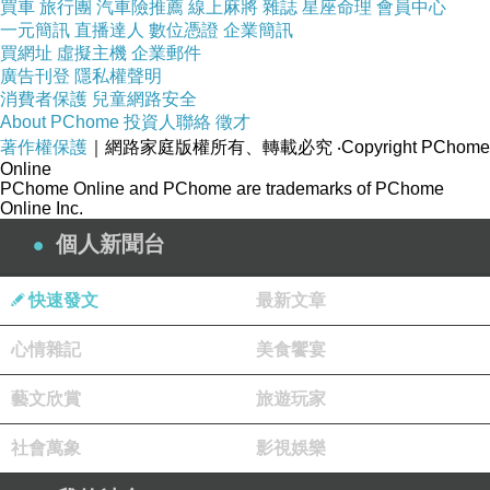
買車
旅行團
汽車險推薦
線上麻將
雜誌
星座命理
會員中心
一元簡訊
直播達人
數位憑證
企業簡訊
這個草圖，變成賽博朋克風的炫酷插畫。」——這不就是
買網址
虛擬主機
企業郵件
和 AI 在玩「比手畫腳」嗎？你不需要精準的指令文法，只
廣告刊登
隱私權聲明
消費者保護
兒童網路安全
需要發揮你生而為人的直覺。用「共情思維」，培養不可
About PChome
投資人聯絡
徵才
替代的默契，AI 最缺乏的是情感，但它最擅長捕捉的，也
著作權保護
｜網路家庭版權所有、轉載必究
‧Copyright PChome
Online
是人類在文字中流露的「意圖」。當你把 AI 當成一個「剛
PChome Online and PChome are trademarks of PChome
來到大城市、充滿熱情卻有點呆萌的頂級實習生」，用人
Online Inc.
類特有的共情思維去引導它、讚美它、修正它，你會驚訝
個人新聞台
地發現：你越用心並真心的和它對話，它的回應就越有溫
快速發文
最新文章
度。你越用大白話描述情境，它的產出就越貼近你的靈
魂。在這場比手畫腳的過程中，你們會越來越有默契，最
心情雜記
美食饗宴
終相輔相成。這篇文章，不會要你背指令，更不會出現銷
藝文欣賞
旅遊玩家
售指令文法。
社會萬象
影視娛樂
把 AI 當夥伴——大語言模型的「順毛摸」溝