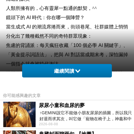
人類所擁有的，心有靈犀一點通的默契，^^
鏡頭下的 AI 時代：你在哪一個陣營？
當生成式 AI 的潮流席捲而來，街頭巷尾、社群媒體上悄悄
分化出了幾種截然不同的奇特群眾現象：
焦慮的背誦派：每天瘋狂收藏「100 個必學 AI 關鍵字」、
「黃金提示詞語法」，把與 AI 對話當成期末考，深怕漏掉
一個指令就會被時代淘汰。
繼續閱讀
挫折的放棄派：滿懷期待輸入幾句話，卻只得到冷冰冰、
牛頭不對馬嘴的罐頭回應，最後挫折地嘆一口氣，認為
「AI 根本不好用」。
你可能感興趣的文章
焦慮的旁觀派：看著科技日新月異，在一旁觀望、害怕，
尿尿小童和血尿的夢
卻不知道該如何跨出第一步。
↑GEMINI說它不能做小朋友尿尿的插圖，所以我只
好退而求其次，叫它做「寵物在椅子上，神龕和中
但你發現了嗎？我們似乎把這件事情想得太複雜了。AI 難
2026-08-08
年人臉孔」的畫了。 六月底
道真的需要我們去迎合它的「機器語言」嗎？AI 教母的啟