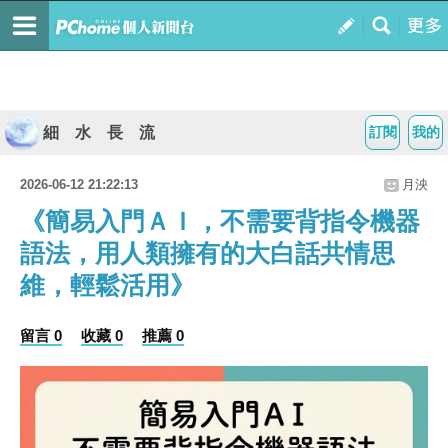
細 水 長 流
訂閱
我的
2026-06-12 21:22:13
月泱
《簡易入門ＡＩ，不需要背指令機器
語法，用人類擁有的大白話共情思
維，輕鬆活用》
留言 0
收藏 0
推薦 0