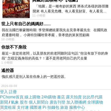
典藏封面聊兩句-【地圖】
示：AI 其實一直在學習人類的「視覺與心靈」享譽全球的
「地圖」是一種奇妙的東西 將各式各樣的路徑攤
AI 教母李飛飛（Fei-Fei Li）曾主導過一個改變世界的關鍵
開來 有人看見危機、有人看見財富、有人看見…
11 小時前
從中可以發掘出不同的
項目——ImageNet。當時，她和團隊「餵」給電腦數以百
世上只有自己的媽媽好......
萬計的圖片，去訓練電腦看懂這個世界。李飛飛的核心理
我在法國巴黎蒙難時期: 李登輝總統要我先去見章孝嚴先生 在國民政
念始終是「以人為本的 AI」（Human-Centered AI）。這
府遷臺時期， 小蔣特別囑咐章孝嚴．章孝慈的舅舅照顧兩
10 小時前
意味著，AI 的誕生不是為了讓人類變成機器人，而是機器
你放不下身段
在努力理解人類。當我們現在對著 AI 說話時，它背後的巨
最近一直從前老闆，以及朋友的前老闆聽到這句話:“你沒有放下你的身
大神經網路，模擬的正是人類大腦的思考模式。它想聽
段” 怎樣定義身段的高低？！還不是用老闆自己的尺去量
1 小時前
的，從來就不是冷冰冰的程式碼，而是充滿人性的脈絡。
遙控器
比手畫腳也能通！打破「指令派」的迷思想像一下，你今
愧疚感只是别人装在你身上的一把遥控器。
天和一個外國朋友溝通，就算你不會他的母語，你們難道
2026-08-08
就無法交流了嗎？你會用肢體語言你會隨手畫個草圖你會
登入
註冊
用最直白的大白話加上表情符號，現在的 AI 早就進化到了
PChome首頁
線上購物
24h購物
書店
露天拍賣
比比昂代購
新聞
/
氣象
股市
個人新聞台
廣告刊登
加入聯播網
全球購物
這種「多模態」的境界。你可以隨手在紙上畫一個歪歪扭
買賣租屋
支付連
國際連
Pi 拍錢包
旅遊
服務中心
扭的火箭草圖，拍張照傳給它，再用文字輔助：「幫我把