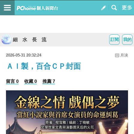
細 水 長 流
訂閱
我的
2026-05-31 20:32:24
月泱
ＡＩ製，百合ＣＰ封面
留言 0
收藏 0
推薦 7