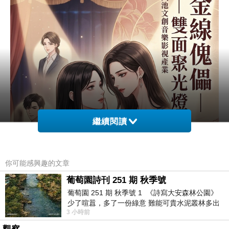
繼續閱讀
你可能感興趣的文章
葡萄園詩刊 251 期 秋季號
葡萄園 251 期 秋季號 1 《詩寫大安森林公園》
少了喧囂，多了一份綠意 難能可貴水泥叢林多出
3 小時前
一