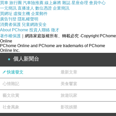
買車
旅行團
汽車險推薦
線上麻將
雜誌
星座命理
會員中心
一元簡訊
直播達人
數位憑證
企業簡訊
買網址
虛擬主機
企業郵件
廣告刊登
隱私權聲明
消費者保護
兒童網路安全
About PChome
投資人聯絡
徵才
著作權保護
｜網路家庭版權所有、轉載必究
‧Copyright PChome
Online
PChome Online and PChome are trademarks of PChome
Online Inc.
個人新聞台
快速發文
最新文章
心情雜記
美食饗宴
藝文欣賞
旅遊玩家
社會萬象
影視娛樂