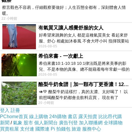
觀察
察言觀色不容易，仔細觀察要做好；人生百態全都有，深刻體會人情
暖。
22 小時前
有氣質又讓人感覺舒服的女人
好希望來跳舞的女人 都是這種氣質美女 看起來舒
服、舒心 相處如沐春風 不會大呼小叫 指揮我要站
2026-08-05
哪個位子 妳老幾？？
希伯來書 - 一次獻上
希伯來書10:1-10:18 10:1律法既是將來美事的影
兒、不是本物的真像、總不能藉着每年常獻一樣的
2026-08-05
祭物、叫那近前來的人得以完全。 10
酪梨牛奶食譜｜加一顆布丁更香濃！120秒完成飲料店級酪梨奶昔｜imami 旗艦豆漿機
🥑💚 酪梨牛奶這樣打，真的太濃、太好喝了！ 以
前想喝酪梨牛奶都會去飲料店買， 現在有了
20 小時前
imami 健康煮藝｜旗艦破壁智慧養生豆漿機，
登入
註冊
PChome首頁
線上購物
24h購物
書店
露天拍賣
比比昂代購
新聞
/
氣象
股市
個人新聞台
廣告刊登
加入聯播網
全球購物
買賣租屋
支付連
國際連
Pi 拍錢包
旅遊
服務中心