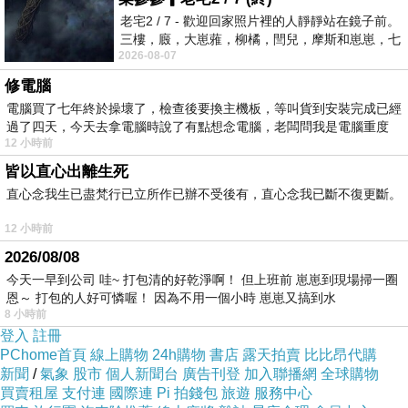
老宅2 / 7 - 歡迎回家照片裡的人靜靜站在鏡子前。
數身價過億的房地產大亨、投資客與權貴。她精心經營著
三樓，廄，大崽蕥，柳橘，閆兒，摩斯和崽崽，七
這層關係，檯面上是日薪萬計的傳奇荷官，檯面下則是靠
2026-08-07
個人整整齊齊地站在鏡框之外，如同
著這些熟識房仲接案、炒房的「海后拜金女」。「芊萱，
修電腦
今天手氣這麼旺，不幫我吹口氣加持一下？」說話的是坐
電腦買了七年終於操壞了，檢查後要換主機板，等叫貨到安裝完成已經
過了四天，今天去拿電腦時說了有點想念電腦，老闆問我是電腦重度
在主位上的秦天擎（30歲）。他隨意解開高訂西裝的兩顆
12 小時前
鈕扣，露出結實的胸膛，嘴角掛著一抹不可一世的狂傲笑
皆以直心出離生死
容。作為身價不菲的富二代與投機客，他最享受這種用金
直心念我生已盡梵行已立所作已辦不受後有，直心念我已斷不復更斷。
錢支配一切的快感。秦天擎一邊摸著身旁按摩店老闆娘王
12 小時前
玫丹（33歲）那雙絲襪美腿，一邊將一疊面額十萬的籌碼
2026/08/08
推向前方。王玫丹今天穿得花枝招展，滿身名牌，整個人
今天一早到公司 哇~ 打包清的好乾淨啊！ 但上班前 崽崽到現場掃一圈
恩～ 打包的人好可憐喔！ 因為不用一個小時 崽崽又搞到水
黏在秦天擎身上，笑得花枝亂顫，眼神裡全是對財富的貪
8 小時前
婪與愛慕。「秦總，您今天運氣已經像天上的太陽一樣耀
登入
註冊
PChome首頁
線上購物
24h購物
書店
露天拍賣
比比昂代購
眼了，芊萱這點小把戲哪敢班門弄斧？」姜芊萱優雅地展
新聞
/
氣象
股市
個人新聞台
廣告刊登
加入聯播網
全球購物
牌，露出標準的八顆牙齒微笑，眼神卻點到為止，精準地
買賣租屋
支付連
國際連
Pi 拍錢包
旅遊
服務中心