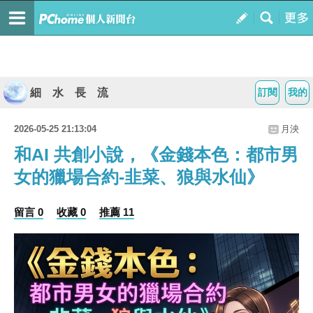
細 水 長 流
訂閱
我的
2026-05-25 21:13:04
月泱
和AI 共創小說，《金錢本色：都市男
女的獵場合約-韭菜、狼與水仙》
留言 0
收藏 0
推薦 11