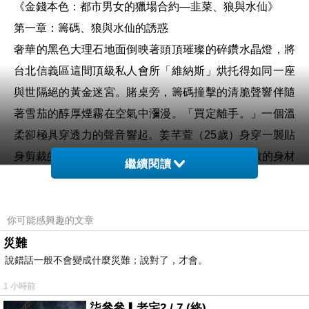
《金錢本色：都市男女的獵場合約—韭菜、狼與水仙》
第一章：籌碼、狼與水仙的誘惑
奢華的黑色大理石地面倒映著頭頂璀璨的碎鑽水晶燈，將
台北信義區這間頂級私人會所「維納斯」烘托得如同一座
與世隔絕的黃金迷宮。賭桌旁，籌碼撞擊的清脆聲響伴隨
著雪茄的醇厚煙霧在空氣中瀰漫。「買定離手。」一個溫
柔卻極具穿透力的聲音響起。姜芊萱（25歲）身穿一襲貼
身剪裁的深V露背晚禮服，將她168公分、凹凸有致的身材
繼續閱讀
襯託得近乎完美。她那一頭烏黑的大波浪長髮撥在肩側，
精緻的妝容下，一雙勾魂的狐狸眼正若有似無地掃過賭桌
上的男人們。她那雙戴著白手套的纖纖細手在綠色絨布上
你可能感興趣的文章
如行雲流水般洗牌、切牌、發牌，每一個動作都優雅得像
災難
說錯話一般不會變成什麼災難；說對了，才會。
是一場精心編排的芭蕾舞。對姜芊萱而言，這張賭桌從來
不只是賭博的地方，而是她身為建築室內設計師最完美的
1 小時前
「人脈伸展台」。在德州撲克與百家樂的牌局間，藏著無
柒參參▎老宅2 / 7 (終)