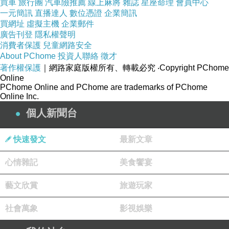
買車
旅行團
汽車險推薦
線上麻將
雜誌
星座命理
會員中心
勾著秦天擎的胃口。她太懂秦天擎這種「華爾街之狼」
一元簡訊
直播達人
數位憑證
企業簡訊
了。這種男人自大、自戀又花心，越是得不到的，他越想
買網址
虛擬主機
企業郵件
廣告刊登
隱私權聲明
一口吞下。而在賭廳角落的陰影處，站著一個與這裡格格
消費者保護
兒童網路安全
不入的身影。許培倫（27歲）身上穿著稍微有些起毛球的
About PChome
投資人聯絡
徵才
著作權保護
｜網路家庭版權所有、轉載必究
‧Copyright PChome
西裝，手裡緊緊抓著一份剛剛簽完的房屋買賣契約。他是
Online
個沒背景的房仲，也是這座都市裡最底層的「韭菜」。他
PChome Online and PChome are trademarks of PChome
Online Inc.
今天拼了命求主管、找關係，才藉著幫客戶送文件的機會
個人新聞台
混進這個頂級會所，只為了能遠遠地看姜芊萱一眼。
「切，那不是信義區那個爆肝小房仲嗎？癩蝦蟆也想吃天
快速發文
最新文章
鵝肉，居然跟到這裡來。」「哈哈，聽說他為了追芊萱，
心情雜記
美食饗宴
把所有業績獎金拿去買黃金，說要當芊萱的投資顧問？笑
死人，黃金哪有虛擬貨幣賺得快！」周圍幾個富少、投資
藝文欣賞
旅遊玩家
客注意到許培倫的目光，紛紛發出毫不掩飾的嘲笑。許培
社會萬象
影視娛樂
倫臉色一陣青一陣白，拳頭在西裝褲口袋裡死死握緊。他
看著牌桌上與秦天擎調情、談笑風生的姜芊萱，心裡既是