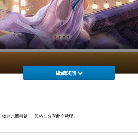
繼續閱讀
， 物於此而揪歛 ， 與格友分享此立秋聯。