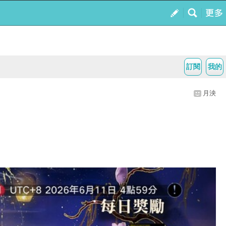
訂閱
我的
月泱