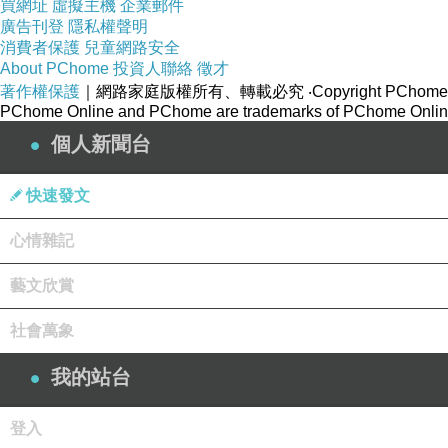
買網址
虛擬主機
企業郵件
廣告刊登
隱私權聲明
消費者保護
兒童網路安全
About PChome
投資人聯絡
徵才
著作權保護
｜網路家庭版權所有、轉載必究
‧Copyright PChome
PChome Online and PChome are trademarks of PChome Online
個人新聞台
快速發文
心情雜記
藝文欣賞
社會萬象
我的站台
登入