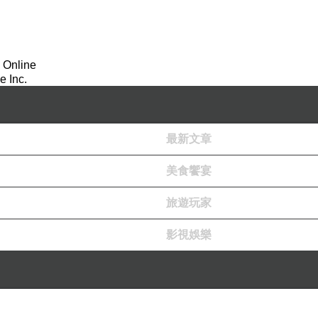
 Online
 Inc.
最新文章
美食饗宴
旅遊玩家
影視娛樂