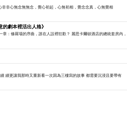
心非非心無念無無念，覺心初起，心無初相，覺念念真，心無覺相
假意的劇本裡活出人格》
一章：修羅場的序曲，誰在人設裡狂歡？ 麗思卡爾頓酒店的總統套房內
續 續更讓我那時又重新看一次因為三樓寫的故事 都需要沉浸且要帶有