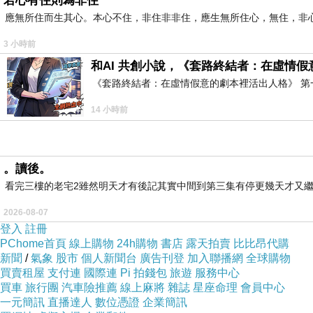
若心有住則為非住
應無所住而生其心。本心不住，非住非非住，應生無所住心，無住，非
3 小時前
和AI 共創小說，《套路終結者：在虛情
《套路終結者：在虛情假意的劇本裡活出人格》 第
14 小時前
。讀後。
看完三樓的老宅2雖然明天才有後記其實中間到第三集有停更幾天才又繼
2026-08-07
登入
註冊
PChome首頁
線上購物
24h購物
書店
露天拍賣
比比昂代購
新聞
/
氣象
股市
個人新聞台
廣告刊登
加入聯播網
全球購物
買賣租屋
支付連
國際連
Pi 拍錢包
旅遊
服務中心
買車
旅行團
汽車險推薦
線上麻將
雜誌
星座命理
會員中心
一元簡訊
直播達人
數位憑證
企業簡訊