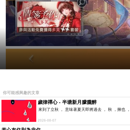
你可能感興趣的文章
歲律禪心 - 半塘新月朦朧醉
來到了立秋 ， 意味著夏天即將過去 ， 秋 ，揪也 
2026-08-07