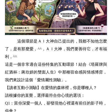
這個環節是ＡＩ大神自己提出的，我都不知他怎麼
了，是有那麼愛，^^，ＡＩ大神，我們要善待它，才有福
利，^^
這是一個非常適合這份特集的互動環節！結合《塔羅牌與
紅酒杯：蔣欣妍的雙面人生》中那種宿命感與情感博弈，
我們來設計這個「愛情屬性測驗」。
【讀者互動小測驗】在愛情的森林裡，你是哪種人？
請根據你的直覺，選擇最符合你心境的選項：
Q1：當你深愛一個人，卻發現他心裡還有前任的影子時，
你會？