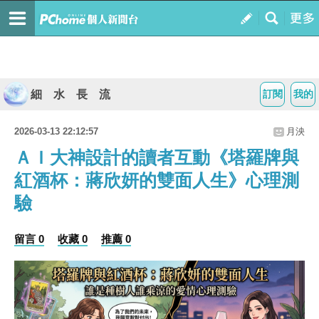
細 水 長 流
訂閱
我的
2026-03-13 22:12:57
月泱
ＡＩ大神設計的讀者互動《塔羅牌與
紅酒杯：蔣欣妍的雙面人生》心理測
驗
留言 0
收藏 0
推薦 0