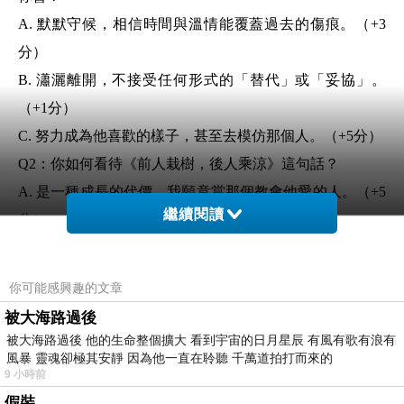
A. 默默守候，相信時間與溫情能覆蓋過去的傷痕。（+3
分）
B. 瀟灑離開，不接受任何形式的「替代」或「妥協」。
（+1分）
C. 努力成為他喜歡的樣子，甚至去模仿那個人。（+5分）
Q2：你如何看待《前人栽樹，後人乘涼》這句話？
A. 是一種成長的代價，我願意當那個教會他愛的人。（+5
繼續閱讀
分）
B. 是一種幸運，我希望遇到一個已經成熟、懂愛的伴侶。
（+1分）
你可能感興趣的文章
C. 是一種無奈，愛情裡本就沒有公平可言。（+3分）
被大海路過後
Q3：如果愛情是一杯紅酒，你更偏好哪種滋味？
被大海路過後 他的生命整個擴大 看到宇宙的日月星辰 有風有歌有浪有
風暴 靈魂卻極其安靜 因為他一直在聆聽 千萬道拍打而來的
A. 入口微苦，但回甘悠長的陳年紅酒。（+3分）
9 小時前
B. 甜美順口，不帶任何雜質的果香甜酒。（+1分）
假裝