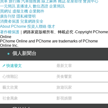
買車
旅行團
汽車險推薦
線上麻將
雜誌
星座命理
會員中心
一元簡訊
直播達人
數位憑證
企業簡訊
既能享受乘涼的安穩，也願意為了心愛的人付出一定的努
買網址
虛擬主機
企業郵件
力。你追求的是一種對等的平衡。
廣告刊登
隱私權聲明
消費者保護
兒童網路安全
大神提醒： 請好好愛自己，你的溫柔值得被同樣溫柔的人
About PChome
投資人聯絡
徵才
看見。
著作權保護
｜網路家庭版權所有、轉載必究
‧Copyright PChome
Online
【15 - 20 分】極致的栽樹人：小宇 & 蔣希玟屬性
PChome Online and PChome are trademarks of PChome
你有一顆純粹且熾熱的心，一旦愛上便傾盡所有。你是典
Online Inc.
型的「我栽的樹為她擋雨」，即便自己淋濕也無妨。你的
個人新聞台
愛深沉而悲壯，容易迷失自我。
快速發文
最新文章
大神提醒： 別讓你的愛成為一種「沒道理可講」的犧牲。
記得，你自己也是一棵需要被澆灌的樹。
心情雜記
美食饗宴
藝文欣賞
旅遊玩家
社會萬象
影視娛樂