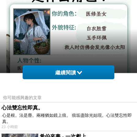
繼續閱讀
你可能感興趣的文章
心法雙忘性即真。
心是根。法是塵。兩種猶如鏡上痕。 痕垢盡除光始現。心法雙忘性即
真。
23 小時前
希伯來書 - 一次獻上