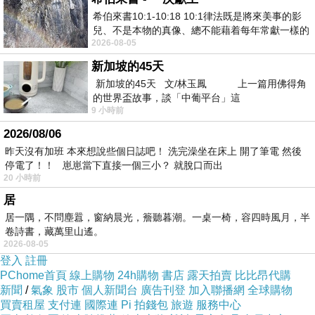
希伯來書10:1-10:18 10:1律法既是將來美事的影
兒、不是本物的真像、總不能藉着每年常獻一樣的
2026-08-05
祭物、叫那近前來的人得以完全。 10
新加坡的45天
新加坡的45天 文/林玉鳳 上一篇用佛得角
的世界盃故事，談「中葡平台」這
9 小時前
2026/08/06
昨天沒有加班 本來想說些個日誌吧！ 洗完澡坐在床上 開了筆電 然後
停電了！！ 崽崽當下直接一個三小？ 就脫口而出
20 小時前
居
居一隅，不問塵囂，窗納晨光，簷聽暮潮。一桌一椅，容四時風月，半
卷詩書，藏萬里山遙。
2026-08-05
登入
註冊
PChome首頁
線上購物
24h購物
書店
露天拍賣
比比昂代購
新聞
/
氣象
股市
個人新聞台
廣告刊登
加入聯播網
全球購物
買賣租屋
支付連
國際連
Pi 拍錢包
旅遊
服務中心