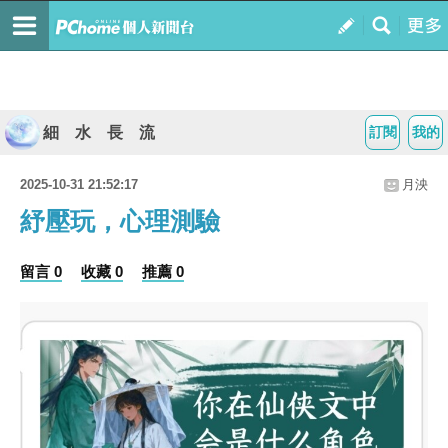
細 水 長 流
訂閱
我的
2025-10-31 21:52:17
月泱
紓壓玩，心理測驗
留言 0
收藏 0
推薦 0