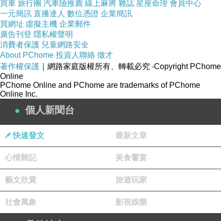
買車
旅行團
汽車險推薦
線上麻將
雜誌
星座命理
會員中心
一元簡訊
直播達人
數位憑證
企業簡訊
買網址
虛擬主機
企業郵件
廣告刊登
隱私權聲明
消費者保護
兒童網路安全
About PChome
投資人聯絡
徵才
著作權保護
｜網路家庭版權所有、轉載必究
‧Copyright PChome
Online
PChome Online and PChome are trademarks of PChome
Online Inc.
個人新聞台
快速發文
最新文章
心情雜記
美食饗宴
藝文欣賞
旅遊玩家
社會萬象
影視娛樂