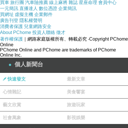
買車
旅行團
汽車險推薦
線上麻將
雜誌
星座命理
會員中心
一元簡訊
直播達人
數位憑證
企業簡訊
買網址
虛擬主機
企業郵件
廣告刊登
隱私權聲明
消費者保護
兒童網路安全
About PChome
投資人聯絡
徵才
著作權保護
｜網路家庭版權所有、轉載必究
‧Copyright PChome
Online
PChome Online and PChome are trademarks of PChome
Online Inc.
個人新聞台
快速發文
最新文章
心情雜記
美食饗宴
藝文欣賞
旅遊玩家
社會萬象
影視娛樂