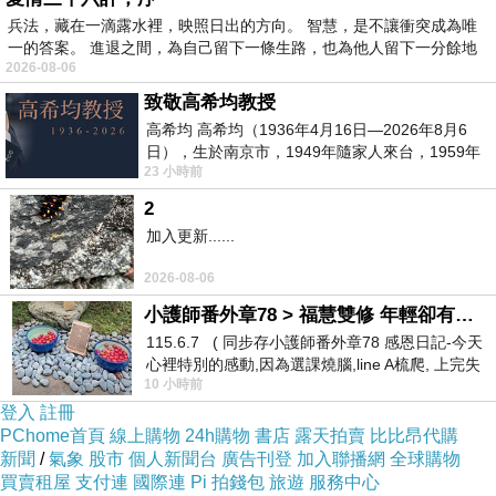
兵法，藏在一滴露水裡，映照日出的方向。 智慧，是不讓衝突成為唯
一的答案。 進退之間，為自己留下一條生路，也為他人留下一分餘地
2026-08-06
致敬高希均教授
高希均 高希均（1936年4月16日—2026年8月6
日），生於南京市，1949年隨家人來台，1959年
23 小時前
赴美深造並取得經濟發展博士學位。曾任
2
加入更新......
2026-08-06
小護師番外章78 > 福慧雙修 年輕卻有個老靈魂 ㄑ金剛經〉podcast
115.6.7 ( 同步存小護師番外章78 感恩日記-今天
心裡特別的感動,因為選課燒腦,line A梳爬, 上完失
10 小時前
智課的她,特來傾
登入
註冊
PChome首頁
線上購物
24h購物
書店
露天拍賣
比比昂代購
新聞
/
氣象
股市
個人新聞台
廣告刊登
加入聯播網
全球購物
買賣租屋
支付連
國際連
Pi 拍錢包
旅遊
服務中心