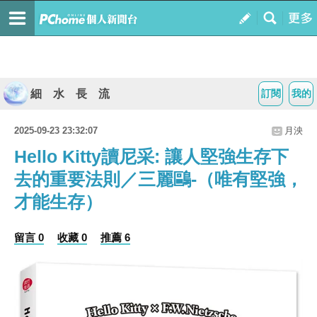
細 水 長 流
訂閱
我的
2025-09-23 23:32:07
月泱
Hello Kitty讀尼采: 讓人堅強生存下
去的重要法則／三麗鷗-（唯有堅強，
才能生存）
留言 0
收藏 0
推薦 6