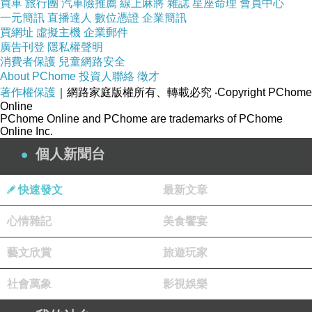
［作者介紹］
買車
旅行團
汽車險推薦
線上麻將
雜誌
星座命理
會員中心
一元簡訊
直播達人
數位憑證
企業簡訊
SANRIO
買網址
虛擬主機
企業郵件
SANRIO三麗鷗 自1960年在日本創社以來，以Social
廣告刊登
隱私權聲明
消費者保護
兒童網路安全
Communication為企業宗旨，透過溝通、禮物、分享，為人
About PChome
投資人聯絡
徵才
們創造出無數的歡樂、喜悅的Character明星。
著作權保護
｜網路家庭版權所有、轉載必究
‧Copyright PChome
Online
［句子摘錄］
就讓我們現在好好決定自己的生活態度。
PChome Online and PChome are trademarks of PChome
真誠的心必定能將你的心意傳達出去。並且，隨之改
Online Inc.
變你的命運。
個人新聞台
無論是什麼樣的經驗，都將連繫著你的未來。
快速發文
最新文章
當你不知道如何是好而滯步不前時，就選擇勇敢的那
條路吧！
心情雜記
美食饗宴
試著愛上人生吧！這麼一來，人生對你而言才會成為
藝文欣賞
旅遊玩家
希望。
真心，就是獲得想要之物的魔杖。
社會萬象
影視娛樂
知道誰是你最棘手之敵嗎？那就是你自己。