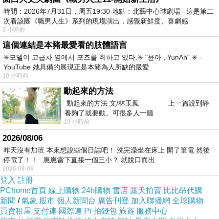
重點，掌握《查拉圖斯特拉如是說》的精髓。 ˙精選Hello
時間：2026年7月31日，周五19:30 地點：北藝中心球劇場 這是第二
次看該團《職男人生》系列的現場演出，感覺新鮮度、喜劇感
Kitty圖像，圖文搭配賞心悅目，全書收錄超過100幅精美的
5 小時前
畫作，值得Hello Kitty迷收藏。 讓人堅強生存下去的重要
這個連結是本豬最愛看的肢體語言
法則 勇敢拋開別人決定的價值觀！ 深入探究哲學家．尼采
✳️모델이 고급차 옆에서 포즈를 취하고 있다.✳️ "윤아 , YunAh" ✳️ -
YouTube 她具備的展現正是本豬為人所缺的最愛
所闡述的「生存法則」， 從明天起，擺脫輕易嫉妒、 羨慕
10 小時前
他人的心態，展開寬闊心胸！ 也許你一聽到「哲學」二字
動起來的方法
就下意識地覺得艱澀難懂而採取敬而遠之的態度，不過，
動起來的方法 文/林玉鳳 上一篇說到靜
尼采是以極為認真的心態面對「我們究竟該如何生存下
養夠了就要動。可很多人一聽
19 小時前
去？」這個問題。因此，在他的思想當中有著非常多讓人
2026/08/06
從明天起變得更積極的啟示。 就讓我們跟著Hello Kitty一
昨天沒有加班 本來想說些個日誌吧！ 洗完澡坐在床上 開了筆電 然後
起踏上深入了解尼采思想的旅程吧！在本書中充滿了尼采
停電了！！ 崽崽當下直接一個三小？ 就脫口而出
2026-08-06
思想的精髓，從明天起，試著接受當下最真實的自己，以
登入
註冊
更積極的心態面對各種事物！
PChome首頁
線上購物
24h購物
書店
露天拍賣
比比昂代購
新聞
/
氣象
股市
個人新聞台
廣告刊登
加入聯播網
全球購物
買賣租屋
支付連
國際連
Pi 拍錢包
旅遊
服務中心