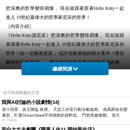
把深奧的哲學變得易懂， 現在就跟著跟著Hello Kitty一起
進入 19世紀最偉大的哲學家尼采的世界！
［
內容介紹
］
《Hello Kitty讀尼采》把深奧的哲學變得易懂， 現在就跟
著跟著Hello Kitty一起進入 19世紀最偉大的哲學家尼采的
世界！你一定聽過尼采， 或許也聽過他的偉大著作《查拉
圖斯特拉如是說》， 應該很好奇這本書如何能成為經典，
繼續閱讀
歷久不衰， 但龐大的文字量與看似艱澀的內容總令人怯步
嗎？ 三麗鷗人氣角色X世界經典名著系列， 用親切好讀的
方式，帶領讀者入門， 精美插畫與方便攜帶的書籍尺寸，
你可能感興趣的文章
就隨著它一起遨遊充滿哲理的文字世界吧！ 將《查拉圖斯
我與AI討論的小說劇情(14)
特拉如是說》中雋永的文章，轉換成好讀易懂的語錄，並
第十四章：炎王降臨 夜裡。 天堂工作室只剩冷氣低鳴。 堯禹舜坐在螢
幕前，盯著DreamSeed不停跳動的資料流。 門忽然被推開。 堯天
在語錄下方做進一步的說明以及出處。 ˙文詞簡單卻耐人
20 小時前
尋味，有別於原作艱澀難懂的文字，讓讀者可以輕鬆理解
面白大丈夫劇團《職男人生11-開始新生活》