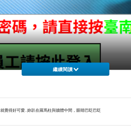
繼續閱讀
就覺得好可愛..妳趴在羅馬柱與牆體中間，眼睛巴眨巴眨