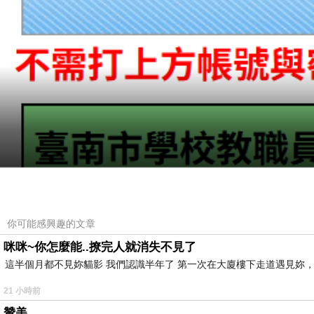
暑假行政人員依舊要天天上班，
你可能感興趣的文章
這是職責所在。
咪咪~你怎麼能..撩完人就消失不見了
可忙了整整四、五個月餘，
這半個月都不見妳貓影 我們認識半年了 第一次在大廈樓下走道遇見妳，
平日裡也不大能得閒請假，
21 小時前
總是有人會想利用此時出國或休息，
贊美