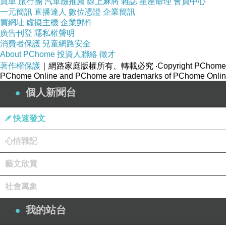
買車
旅行團
汽車險推薦
線上麻將
雜誌
星座命理
會員中心
歹路不能走
下一篇：
一元簡訊
直播達人
數位憑證
企業簡訊
買網址
虛擬主機
企業郵件
廣告刊登
隱私權聲明
消費者保護
兒童網路安全
About PChome
投資人聯絡
徵才
著作權保護
｜網路家庭版權所有、轉載必究
‧Copyright PChome
PChome Online and PChome are trademarks of PChome Online
個人新聞台
快速發文
心情雜記
藝文欣賞
社會萬象
我的站台