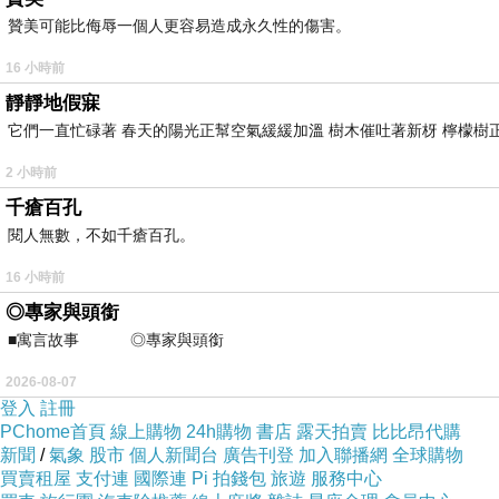
但偏偏差勤死規則硬是要求得找同是行政的代理人
贊美可能比侮辱一個人更容易造成永久性的傷害。
代理人數有限名額，
還一定要是人在學校的那種。
16 小時前
靜靜地假寐
它們一直忙碌著 春天的陽光正幫空氣緩緩加溫 樹木催吐著新枒 檸檬樹
一旦代理了，
臨時要請假一兩個小時，
2 小時前
卻遇到無法移轉出去時真的很想哭。
千瘡百孔
閱人無數，不如千瘡百孔。
一切都拜嚴格要求配合的上頭所賜。
16 小時前
寒暑假連請個假都如此複雜不易，
◎專家與頭銜
就看以後還有誰想接行政嘛....
■寓言故事 ◎專家與頭銜 ⊕潘文良
2026-08-07
登入
註冊
PChome首頁
線上購物
24h購物
書店
露天拍賣
比比昂代購
新聞
/
氣象
股市
個人新聞台
廣告刊登
加入聯播網
全球購物
三顧餐車
上一篇：
買賣租屋
支付連
國際連
Pi 拍錢包
旅遊
服務中心