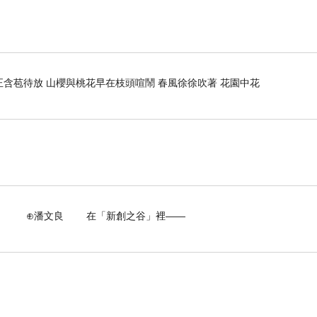
，
正含苞待放 山櫻與桃花早在枝頭喧鬧 春風徐徐吹著 花園中花
 在「新創之谷」裡——