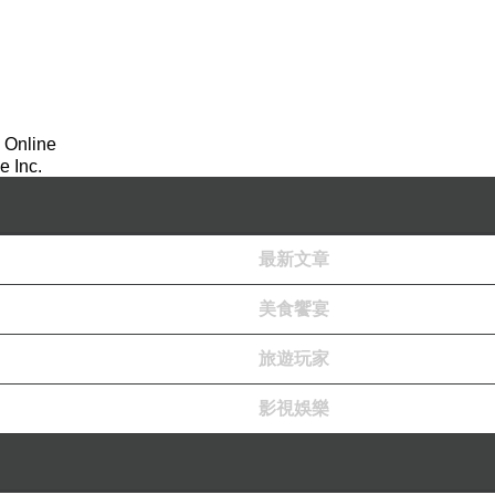
 Online
 Inc.
最新文章
美食饗宴
旅遊玩家
影視娛樂