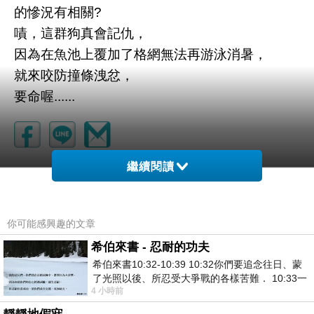
的慘況有相關?
嘖，這群狗真會記仇，
因為在魚池上覆加了格網無法再游泳消暑，
就來咬防撞條洩忿，
要命喔......
繼續閱讀
這個朋友可以交
上一篇：
再來還差晚餐就是
下一篇：
你可能感興趣的文章
希伯來書 - 忍耐的功夫
希伯來書10:32-10:39 10:32你們要追念往日、蒙
了光照以後、所忍受大爭戰的各樣苦難． 10:33一
4 小時前
面被毀謗、遭患難、成了戲景、叫眾人