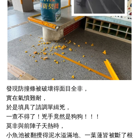
發現防撞條被破壞得面目全非，
實在氣憤難耐，
於是填具了請調單緝兇，
一查不得了！兇手竟然是狗狗！！！
莫非與前陣子天熱時，
小魚池被翻攪得泥水溢滿地、一葉蓮皆被斷了根