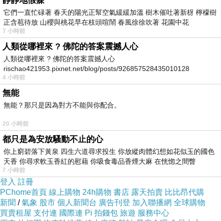
靜靜地假寐
它們一直忙碌著 春天的陽光正幫空氣緩緩加溫 樹木催吐著新枒 檸檬樹
正含苞待放 山櫻與桃花早在枝頭喧鬧 春風徐徐吹著 花園中花
7 小時前
人類從哪裡來 ? 佛陀的答案震撼人心
人類從哪裡來 ? 佛陀的答案震撼人心
rischao421953.pixnet.net/blog/posts/926857528435010128
4 小時前
無能
無能？那只是因為對方不能與你配合。
20 小時前
都只是為安放騷動不止的心
你上窮碧落下黃泉 四生六道尋求投生 你放縱肉體幻想如花似玉的國色
天香 你尋求軟玉香紅的慰藉 你吸食毒品香煙大麻 在恍惚之間瞥
7 小時前
登入
註冊
PChome首頁
線上購物
24h購物
書店
露天拍賣
比比昂代購
新聞
/
氣象
股市
個人新聞台
廣告刊登
加入聯播網
全球購物
買賣租屋
支付連
國際連
Pi 拍錢包
旅遊
服務中心