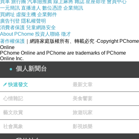
買車
旅行團
汽車險推薦
線上麻將
雜誌
星座命理
會員中心
一元簡訊
直播達人
數位憑證
企業簡訊
買網址
虛擬主機
企業郵件
廣告刊登
隱私權聲明
消費者保護
兒童網路安全
About PChome
投資人聯絡
徵才
著作權保護
｜網路家庭版權所有、轉載必究
‧Copyright PChome
Online
PChome Online and PChome are trademarks of PChome
Online Inc.
個人新聞台
快速發文
最新文章
心情雜記
美食饗宴
藝文欣賞
旅遊玩家
社會萬象
影視娛樂