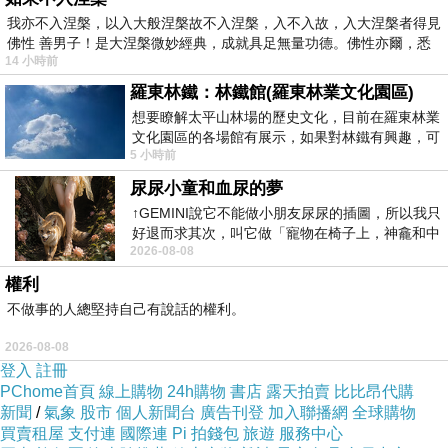
版主回應
我亦不入涅槃，以入大般涅槃故不入涅槃，入不入故，入大涅槃者得見
為了糊口飯，現在各行各業都好辛苦的。
佛性 善男子！是大涅槃微妙經典，成就具足無量功德。佛性亦爾，悉
(嘆)
14 小時前
2025-10-01 09:52:15
羅東林鐵：林鐵館(羅東林業文化園區)
想要瞭解太平山林場的歷史文化，目前在羅東林業
文化園區的各場館有展示，如果對林鐵有興趣，可
uni2019
5 小時前
以到林鐵館。 這裡展示從山下
2025-09-29 02:55:41
尿尿小童和血尿的夢
教師節好
↑GEMINI說它不能做小朋友尿尿的插圖，所以我只
版主回應
好退而求其次，叫它做「寵物在椅子上，神龕和中
謝謝您呀~
2026-08-08
年人臉孔」的畫了。 六月底
2025-09-30 08:11:35
權利
不做事的人總堅持自己有說話的權利。
2026-08-08
登入
註冊
PChome首頁
線上購物
24h購物
書店
露天拍賣
比比昂代購
新聞
/
氣象
股市
個人新聞台
廣告刊登
加入聯播網
全球購物
買賣租屋
支付連
國際連
Pi 拍錢包
旅遊
服務中心