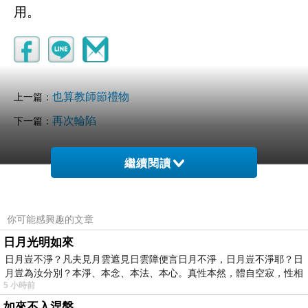
用。
也算教師節禮物
上一篇：
再次輪陷
下一篇：
繼續閱讀
你可能感興趣的文章
日月光明如來
日月豈不淨？凡夫見月雲遮見日雲障便言日月不淨，日月豈不淨耶？日
uni2019
月豈為汝分別？本淨、本念、本法、本心。真性本然，體自空寂，性相
2025-09-30 20:11:13
5 小時前
不客氣！辛苦了！作育英才不易啊。
如來不入涅槃