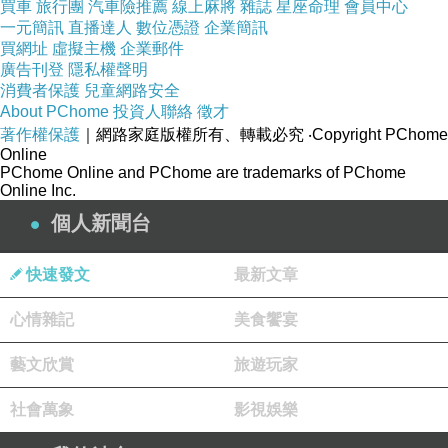
買車
旅行團
汽車險推薦
線上麻將
雜誌
星座命理
會員中心
一元簡訊
直播達人
數位憑證
企業簡訊
買網址
虛擬主機
企業郵件
廣告刊登
隱私權聲明
消費者保護
兒童網路安全
About PChome
投資人聯絡
徵才
著作權保護
｜網路家庭版權所有、轉載必究
‧Copyright PChome
Online
PChome Online and PChome are trademarks of PChome
Online Inc.
個人新聞台
快速發文
最新文章
心情雜記
美食饗宴
藝文欣賞
旅遊玩家
社會萬象
影視娛樂