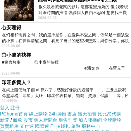
很久沒看葳老闆的影片 這部還蠻推薦的 但 我發現
隨著時間的推進 強調個人自由不忍耐 想要找三觀
2026-08-06
接近的不要說對象 連朋友都超
心安理得
在幻相和現實之間，我的選擇是你，在愛與不愛之間，依然是一個缺愛
的小孩，在夢與清醒之間，看見了自己的慾望和墮落，與你分享，你説
2026-08-06
◎小鷹的抉擇
■寓言故事 ◎小鷹的抉擇
⊕潘文良 在壁立千
2026-08-06
仞的懸崖上，有一座遮天蔽
印旺多貴人？
在網上隨便玩了個 ai 算八字，感覺好像說的還蠻準……。主要是說我
命盤結構「印星」太旺，印星代表長輩、知識、資源、保護……等，所
22 小時前
登入
註冊
PChome首頁
線上購物
24h購物
書店
露天拍賣
比比昂代購
新聞
/
氣象
股市
個人新聞台
廣告刊登
加入聯播網
全球購物
買賣租屋
支付連
國際連
Pi 拍錢包
旅遊
服務中心