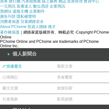
買車
旅行團
汽車險推薦
線上麻將
雜誌
星座命理
會員中心
一元簡訊
直播達人
數位憑證
企業簡訊
買網址
虛擬主機
企業郵件
廣告刊登
隱私權聲明
消費者保護
兒童網路安全
About PChome
投資人聯絡
徵才
著作權保護
｜網路家庭版權所有、轉載必究
‧Copyright PChome
Online
PChome Online and PChome are trademarks of PChome
Online Inc.
個人新聞台
快速發文
最新文章
心情雜記
美食饗宴
藝文欣賞
旅遊玩家
社會萬象
影視娛樂