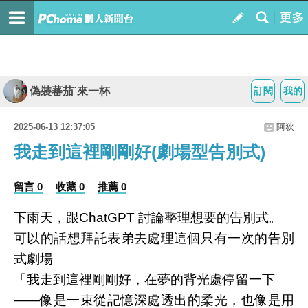
偽裝蕃茄˙來一杯
訂閱
我的
2025-06-13 12:37:05
阿狄
我走到這裡剛剛好(劇場型告別式)
留言 0
收藏 0
推薦 0
下雨天，跟ChatGPT 討論整理想要的告別式。
可以的話想拜託表弟去處理這個只有一次的告別
式劇場
「我走到這裡剛剛好，在夢的背光處停留一下」
——像是一束從記憶深處透出的柔光，也像是用