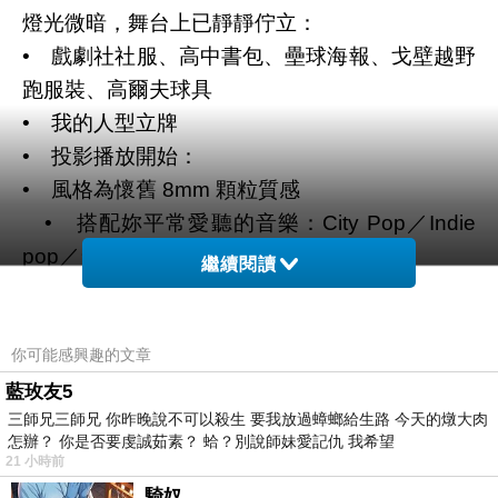
燈光微暗，舞台上已靜靜佇立：
• 戲劇社社服、高中書包、壘球海報、戈壁越野
跑服裝、高爾夫球具
• 我的人型立牌
• 投影播放開始：
• 風格為懷舊 8mm 顆粒質感
• 搭配妳平常愛聽的音樂：City Pop／Indie
pop／台式搖滾
繼續閱讀
告五人、宇宙人、守夜人、溫蒂漫步、納金
高等
• 畫面剪輯：照片＋短片＋旅途風景＋妳的創作
你可能感興趣的文章
＋側拍日常
藍玫友5
三師兄三師兄 你昨晚說不可以殺生 要我放過蟑螂給生路 今天的燉大肉
• 可搭配旁白或僅留音樂／靜音
怎辦？ 你是否要虔誠茹素？ 蛤？別說師妹愛記仇 我希望
⸻
21 小時前
🕯️ 第二幕：上香・致意《道別即表演》
騎奴