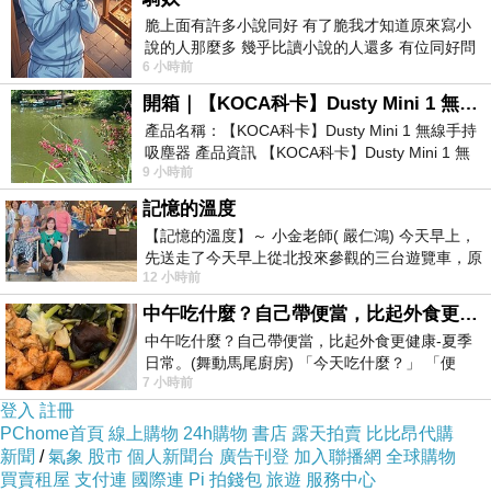
• 投影結束後，燈光略亮，溫柔引導語音或字
脆上面有許多小說同好 有了脆我才知道原來寫小
說的人那麼多 幾乎比讀小說的人還多 有位同好問
幕出現：
6 小時前
了一個問題 她說為什麼高中文學獎的
「請您上前，進行一場屬於彼此的道別。」
開箱｜【KOCA科卡】Dusty Mini 1 無線手持吸塵器
• 觀眾起身、排隊、依序進行致意，節奏緩
產品名稱：【KOCA科卡】Dusty Mini 1 無線手持
吸塵器 產品資訊 【KOCA科卡】Dusty Mini 1 無
慢、有如排練好的走位
9 小時前
線手持吸塵器評語： 能吸、能吹兼具兩
每人可以選擇：
記憶的溫度
上香（象徵性一炷）或放置花
【記憶的溫度】～ 小金老師( 嚴仁鴻) 今天早上，
投遞一張小卡片（寫給我的話）
先送走了今天早上從北投來參觀的三台遊覽車，原
12 小時前
以為展場已經差不多要安靜下來，卻發
⸻
中午吃什麼？自己帶便當，比起外食更健康-夏季日常。(舞動馬尾廚房)
📿 第三幕：誦經儀式《光的送行》
中午吃什麼？自己帶便當，比起外食更健康-夏季
• 當最後一人完成致意後，場燈漸暗
日常。(舞動馬尾廚房) 「今天吃什麼？」 「便
• 法螺聲響起，穿透空氣，引領進入靜心段落
7 小時前
當？麵？還是炒飯？」 每天都在選擇
登入
註冊
• 舞台側邊法師或指定人員開始誦經
PChome首頁
線上購物
24h購物
書店
露天拍賣
比比昂代購
平靜淡淡的像是環繞耳邊一般
新聞
/
氣象
股市
個人新聞台
廣告刊登
加入聯播網
全球購物
買賣租屋
支付連
國際連
Pi 拍錢包
旅遊
服務中心
• 無誇張鼓鐘，只保留清誦與引磬