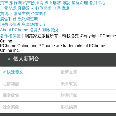
買車
旅行團
汽車險推薦
線上麻將
雜誌
星座命理
會員中心
• 可加焚香與小供桌，與舞台融為一體
一元簡訊
直播達人
數位憑證
企業簡訊
買網址
• 誦經接近尾聲，燈光全面暗下
虛擬主機
企業郵件
廣告刊登
隱私權聲明
舞台正中投影：
消費者保護
兒童網路安全
📽️ 最終畫面提案
About PChome
投資人聯絡
徵才
著作權保護
｜網路家庭版權所有、轉載必究
‧Copyright PChome
立牌與花靜置、觀眾席空了、8mm畫質的光粒子
Online
還在閃
PChome Online and PChome are trademarks of PChome
Online Inc.
字幕淡入：
個人新聞台
謝謝你們陪我走過這場夢。
此生不負相遇。
快速發文
最新文章
音樂：納金高〈Unforgettable〉鋼琴版 或 告五
人〈唯一〉的後段器樂
心情雜記
美食饗宴
然後全場燈光熄滅，夢醒，世界安靜。
藝文欣賞
旅遊玩家
⸻
🔥 最終幕：出山・送行・焚化
社會萬象
影視娛樂
全體人員離開場地，