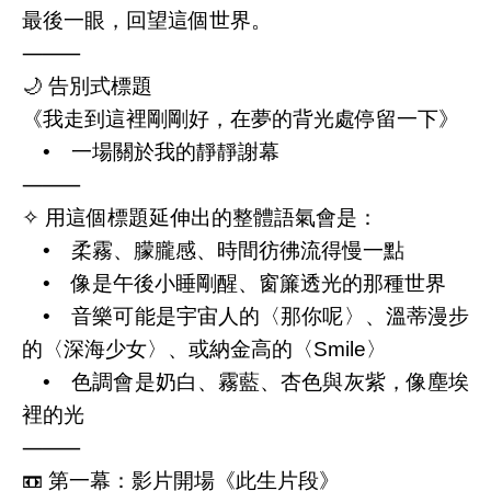
最後一眼，回望這個世界。
⸻
🌙 告別式標題
《我走到這裡剛剛好，在夢的背光處停留一下》
• 一場關於我的靜靜謝幕
⸻
✧ 用這個標題延伸出的整體語氣會是：
• 柔霧、朦朧感、時間彷彿流得慢一點
• 像是午後小睡剛醒、窗簾透光的那種世界
• 音樂可能是宇宙人的〈那你呢〉、溫蒂漫步
的〈深海少女〉、或納金高的〈Smile〉
• 色調會是奶白、霧藍、杏色與灰紫，像塵埃
裡的光
⸻
📼 第一幕：影片開場《此生片段》