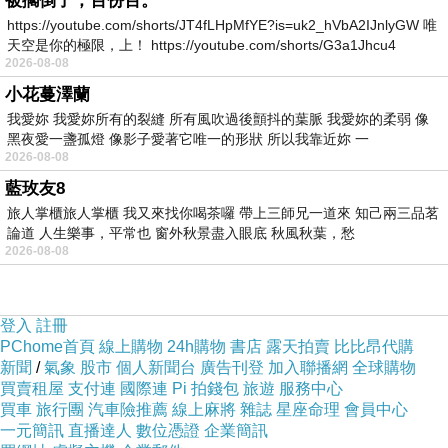
被擱倒了，百份百。
https://youtube.com/shorts/JT4fLHpMfYE?is=uk2_hVbA2IJnlyGW 唯
天空是你的極限，上！ https://youtube.com/shorts/G3a1Jhcu4
2026-08-08
小花蔓澤蘭
我愛妳 我愛妳所有的裂縫 所有風吹過後顫抖的葉脈 我愛妳的柔弱 像
黑夜愛一盞孤燈 像影子愛著它唯一的形狀 所以我靠近妳 一
2026-08-08
藍玫友8
旅人掌櫃旅人掌櫃 我又來找你喝茶囉 帶上三師兄一道來 知己兩三品茗
論道 人生樂事，平常也 窗外秋景盡入眼底 秋風秋葉，愁
2026-08-08
登入
註冊
PChome首頁
線上購物
24h購物
書店
露天拍賣
比比昂代購
新聞
/
氣象
股市
個人新聞台
廣告刊登
加入聯播網
全球購物
買賣租屋
支付連
國際連
Pi 拍錢包
旅遊
服務中心
買車
旅行團
汽車險推薦
線上麻將
雜誌
星座命理
會員中心
一元簡訊
直播達人
數位憑證
企業簡訊