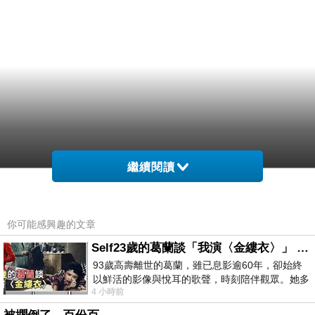
繼續閱讀
你可能感興趣的文章
Self23歲的葛蘭談「我演〈金縷衣〉」 #戀上老電影 #粟子 #葛蘭
93歲高壽離世的葛蘭，雖已息影逾60年，卻始終
以鮮活的影像與悅耳的歌聲，時刻陪伴觀眾。她多
4 小時前
才多藝、陽光開朗的形象，不僅保留在電影