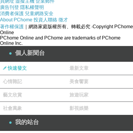
買網址
虛擬主機
企業郵件
廣告刊登
隱私權聲明
消費者保護
兒童網路安全
About PChome
投資人聯絡
徵才
著作權保護
｜網路家庭版權所有、轉載必究
‧Copyright PChome
Online
PChome Online and PChome are trademarks of PChome
Online Inc.
個人新聞台
快速發文
最新文章
心情雜記
美食饗宴
藝文欣賞
旅遊玩家
社會萬象
影視娛樂
我的站台