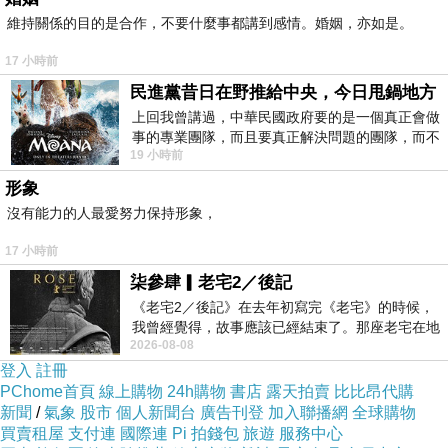
維持關係的目的是合作，不要什麼事都講到感情。婚姻，亦如是。
17 小時前
民進黨昔日在野推給中央，今日甩鍋地方
上回我曾講過，中華民國政府要的是一個真正會做
事的專業團隊，而且要真正解決問題的團隊，而不
19 小時前
是只會到處甩鍋的雙標團隊，最近民進黨
形象
沒有能力的人最愛努力保持形象，
17 小時前
柒參肆▎老宅2／後記
《老宅2／後記》在去年初寫完《老宅》的時候，
我曾經覺得，故事應該已經結束了。那座老宅在地
2026-08-08
震中倒塌，七個人終於離開那片黑暗，
登入
註冊
PChome首頁
線上購物
24h購物
書店
露天拍賣
比比昂代購
新聞
/
氣象
股市
個人新聞台
廣告刊登
加入聯播網
全球購物
買賣租屋
支付連
國際連
Pi 拍錢包
旅遊
服務中心