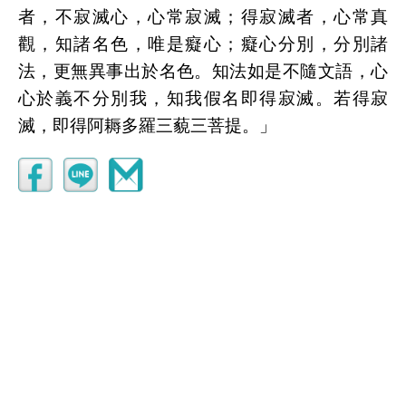
者，不寂滅心，心常寂滅；得寂滅者，心常真
觀，知諸名色，唯是癡心；癡心分別，分別諸
法，更無異事出於名色。知法如是不隨文語，心
心於義不分別我，知我假名即得寂滅。若得寂
滅，即得阿耨多羅三藐三菩提。」