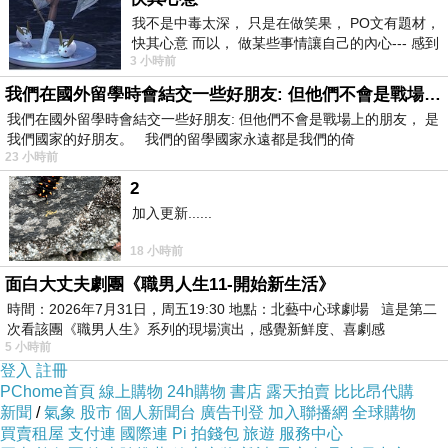
我不是中毒太深， 只是在做笑果， PO文有題材，
快其心意 而以， 做某些事情讓自己的內心--- 感到
3 小時前
愉快。
我們在國外留學時會結交一些好朋友: 但他們不會是戰場上的朋友
我們在國外留學時會結交一些好朋友: 但他們不會是戰場上的朋友， 是
我們國家的好朋友。 我們的留學國家永遠都是我們的倚
23 小時前
2
加入更新......
18 小時前
面白大丈夫劇團《職男人生11-開始新生活》
時間：2026年7月31日，周五19:30 地點：北藝中心球劇場 這是第二
次看該團《職男人生》系列的現場演出，感覺新鮮度、喜劇感
5 小時前
登入
註冊
PChome首頁
線上購物
24h購物
書店
露天拍賣
比比昂代購
新聞
/
氣象
股市
個人新聞台
廣告刊登
加入聯播網
全球購物
買賣租屋
支付連
國際連
Pi 拍錢包
旅遊
服務中心