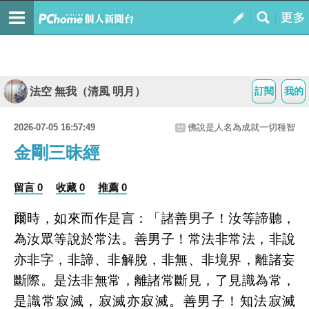
法空 無我（清風 明月）
訂閱
我的
2026-07-05 16:57:49
佛說是人名為成就一切種智
金剛三昧經
留言 0
收藏 0
推薦 0
爾時，如來而作是言：「諸善男子！汝等諦聽，
為汝眾等說於常法。善男子！常法非常法，非說
亦非字，非諦、非解脫，非無、非境界，離諸妄
斷際。是法非無常，離諸常斷見，了見識為常，
是識常寂滅，寂滅亦寂滅。善男子！知法寂滅