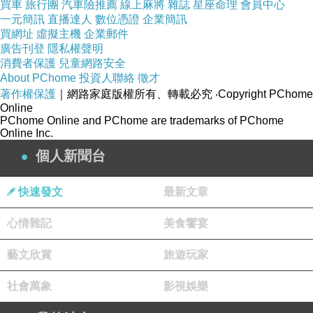
買車
旅行團
汽車險推薦
線上麻將
雜誌
星座命理
會員中心
一元簡訊
直播達人
數位憑證
企業簡訊
買網址
虛擬主機
企業郵件
廣告刊登
隱私權聲明
消費者保護
兒童網路安全
About PChome
投資人聯絡
徵才
著作權保護
｜網路家庭版權所有、轉載必究
‧Copyright PChome
Online
PChome Online and PChome are trademarks of PChome
Online Inc.
個人新聞台
快速發文
最新文章
心情雜記
美食饗宴
藝文欣賞
旅遊玩家
社會萬象
影視娛樂