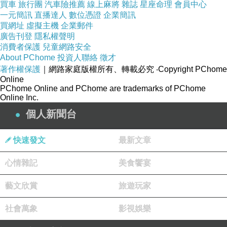
買車
旅行團
汽車險推薦
線上麻將
雜誌
星座命理
會員中心
一元簡訊
直播達人
數位憑證
企業簡訊
買網址
虛擬主機
企業郵件
廣告刊登
隱私權聲明
消費者保護
兒童網路安全
About PChome
投資人聯絡
徵才
著作權保護
｜網路家庭版權所有、轉載必究
‧Copyright PChome
Online
PChome Online and PChome are trademarks of PChome
Online Inc.
個人新聞台
快速發文
最新文章
心情雜記
美食饗宴
藝文欣賞
旅遊玩家
社會萬象
影視娛樂