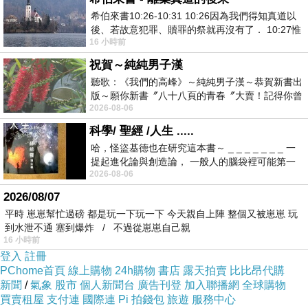
希伯來書10:26-10:31 10:26因為我們得知真道以
後、若故意犯罪、贖罪的祭就再沒有了． 10:27惟
16 小時前
有戰懼等候審判和那燒滅眾敵人的烈火
祝賀～純純男子漢
聽歌：《我們的高峰》～純純男子漢～恭賀新書出
版～願你新書〞八十八頁的青春〞大賣！記得你曾
2026-08-06
經在我的版留言…「好讚的圖^^感覺大家
科學/ 聖經 /人生 .....
哈，怪盜基德也在研究這本書～ _ _ _ _ _ _ _ 一
提起進化論與創造論， 一般人的腦袋裡可能第一
2026-08-06
時間就有「 進化論很科
2026/08/07
平時 崽崽幫忙過磅 都是玩一下玩一下 今天親自上陣 整個又被崽崽 玩
到水泄不通 塞到爆炸 / 不過從崽崽自己親
16 小時前
登入
註冊
PChome首頁
線上購物
24h購物
書店
露天拍賣
比比昂代購
新聞
/
氣象
股市
個人新聞台
廣告刊登
加入聯播網
全球購物
買賣租屋
支付連
國際連
Pi 拍錢包
旅遊
服務中心