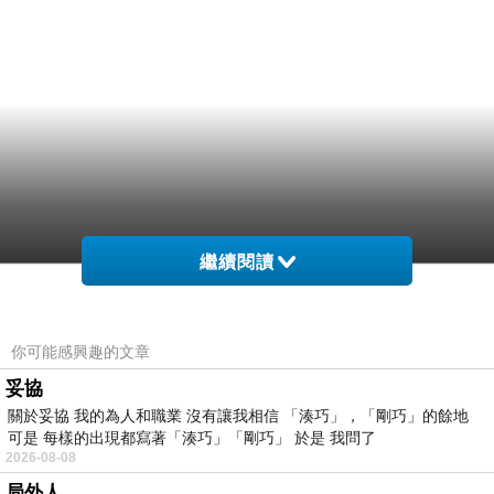
繼續閱讀
你可能感興趣的文章
妥協
關於妥協 我的為人和職業 沒有讓我相信 「湊巧」，「剛巧」的餘地
可是 每樣的出現都寫著「湊巧」「剛巧」 於是 我問了
2026-08-08
局外人