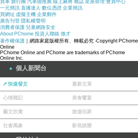
買車
旅行團
汽車險推薦
線上麻將
雜誌
星座命理
會員中心
一元簡訊
直播達人
數位憑證
企業簡訊
買網址
虛擬主機
企業郵件
廣告刊登
隱私權聲明
消費者保護
兒童網路安全
About PChome
投資人聯絡
徵才
著作權保護
｜網路家庭版權所有、轉載必究
‧Copyright PChome
Online
PChome Online and PChome are trademarks of PChome
Online Inc.
個人新聞台
快速發文
最新文章
心情雜記
美食饗宴
藝文欣賞
旅遊玩家
社會萬象
影視娛樂