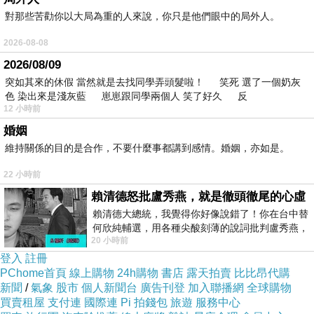
對那些苦勸你以大局為重的人來說，你只是他們眼中的局外人。
2026-08-08
2026/08/09
突如其來的休假 當然就是去找同學弄頭髮啦！ 笑死 選了一個奶灰
色 染出來是淺灰藍 崽崽跟同學兩個人 笑了好久 反
12 小時前
婚姻
維持關係的目的是合作，不要什麼事都講到感情。婚姻，亦如是。
22 小時前
賴清德怒批盧秀燕，就是徹頭徹尾的心虛
賴清德大總統，我覺得你好像說錯了！你在台中替
何欣純輔選，用各種尖酸刻薄的說詞批判盧秀燕，
20 小時前
罵她施政滿意度輸給陳其邁，甚至還說盧
登入
註冊
PChome首頁
線上購物
24h購物
書店
露天拍賣
比比昂代購
新聞
/
氣象
股市
個人新聞台
廣告刊登
加入聯播網
全球購物
買賣租屋
支付連
國際連
Pi 拍錢包
旅遊
服務中心