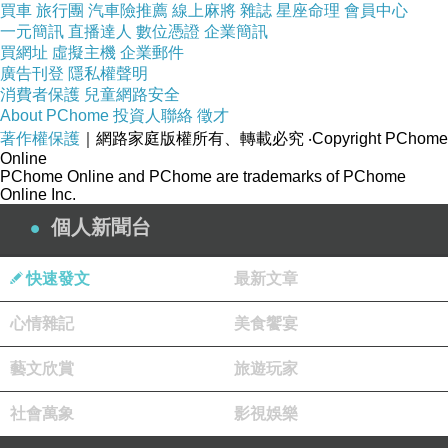
買車
旅行團
汽車險推薦
線上麻將
雜誌
星座命理
會員中心
一元簡訊
直播達人
數位憑證
企業簡訊
買網址
虛擬主機
企業郵件
廣告刊登
隱私權聲明
消費者保護
兒童網路安全
About PChome
投資人聯絡
徵才
著作權保護
｜網路家庭版權所有、轉載必究
‧Copyright PChome
Online
PChome Online and PChome are trademarks of PChome
Online Inc.
個人新聞台
快速發文
最新文章
心情雜記
美食饗宴
藝文欣賞
旅遊玩家
社會萬象
影視娛樂