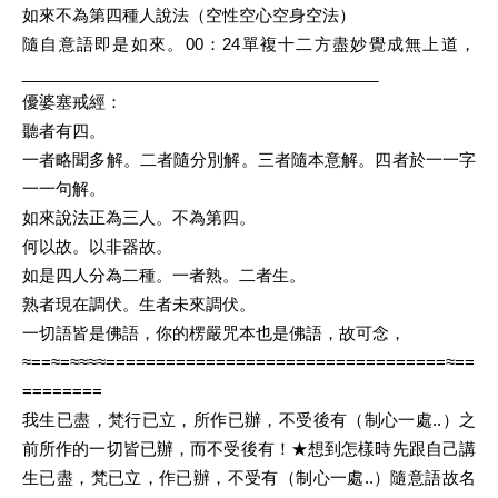
如來不為第四種人說法（空性空心空身空法）
隨自意語即是如來。00：24單複十二方盡妙覺成無上道，
________________________________________
優婆塞戒經：
聽者有四。
一者略聞多解。二者隨分別解。三者隨本意解。四者於一一字
一一句解。
如來說法正為三人。不為第四。
何以故。以非器故。
如是四人分為二種。一者熟。二者生。
熟者現在調伏。生者未來調伏。
一切語皆是佛語，你的楞嚴咒本也是佛語，故可念，
≈==≈=≈≈≈≈==================================≈==
========
我生已盡，梵行已立，
所作已辦，
不受後有（制心一處..）之
前所作的一切皆已辦，而不受後有！★想到怎樣時先跟自己講
生
已盡，梵已立，
作已辦，
不受有（
制心一處..）隨意語故名