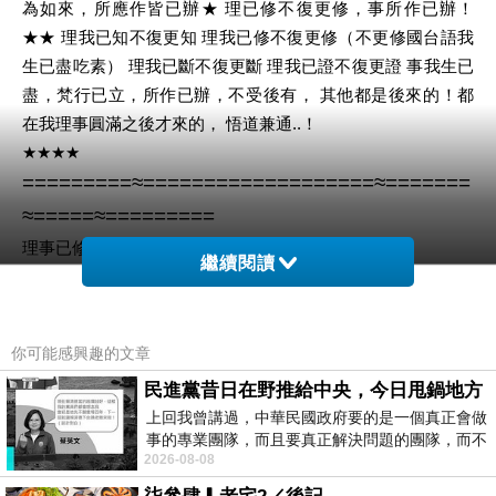
為如來，所應作皆已辦★
理
已修不復更修，事所作已辦！
★★
理
我已知不復更知
理
我已修不復更修（不更修國台語我
生已盡吃素）
理
我已斷不復更斷
理
我已證不復更證
事
我生已
盡，梵行已立，
所作已辦，
不受後有，
其他都是後來的！都
在我理事圓滿之後才來的，
悟道兼通..！
★★★★
=========≈===================≈=======
≈=====≈=========
理事已修一遍了，免更修第二遍
繼續閱讀
戒是不論前後皆已成就，道也是不論前後皆已成就，事修好時
（我生已盡…）那時還沒柺聲醫故可不論前後皆已成就，
你可能感興趣的文章
民進黨昔日在野推給中央，今日甩鍋地方
上回我曾講過，中華民國政府要的是一個真正會做
事的專業團隊，而且要真正解決問題的團隊，而不
2026-08-08
是只會到處甩鍋的雙標團隊，最近民進黨