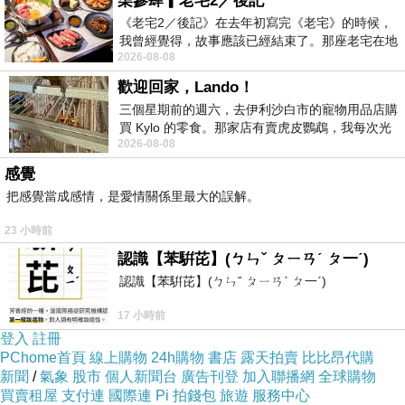
柒參肆▎老宅2／後記
《老宅2／後記》在去年初寫完《老宅》的時候，
我曾經覺得，故事應該已經結束了。那座老宅在地
2026-08-08
震中倒塌，七個人終於離開那片黑暗，
歡迎回家，Lando！
三個星期前的週六，去伊利沙白市的寵物用品店購
買 Kylo 的零食。那家店有賣虎皮鸚鵡，我每次光
2026-08-08
顧都會去看一下。他們偶爾會引進 C
感覺
把感覺當成感情，是愛情關係里最大的誤解。
23 小時前
認識【苯騈芘】(ㄅㄣˇ ㄆㄧㄢˊ ㄆ一ˊ)
認識【苯騈芘】(ㄅㄣˇ ㄆㄧㄢˊ ㄆ一ˊ)
17 小時前
登入
註冊
PChome首頁
線上購物
24h購物
書店
露天拍賣
比比昂代購
新聞
/
氣象
股市
個人新聞台
廣告刊登
加入聯播網
全球購物
買賣租屋
支付連
國際連
Pi 拍錢包
旅遊
服務中心