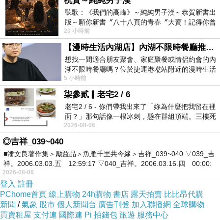
祝賀～純純男子漢
只是讓你的生活更加有複染性，增加了人生可能輝煌的
聽歌：《我們的高峰》～純純男子漢～恭賀新書出
版～願你新書〞八十八頁的青春〞大賣！記得你曾
絆腳石。
20 小時前
經在我的版留言…「好讚的圖^^感覺大家
【漫時生活內湖店】內湖不限時餐廳推薦｜捷運港墘站美食，聚餐、約會、家庭聚會首選，正餐甜點一次滿足
極簡的生活是有利於對當前複雜社會的一種解脫及破
想找一間適合朋友聚會、家庭聚餐或情侶約會的內
湖不限時餐廳嗎？位於捷運港墘站附近的漫時生活
繭，提高自己對社會制度更清晰的看法，提升了自己的
5 小時前
內湖店，從捷運站步行約4分鐘即可抵
質量而不是數量，擁有更少的物質負擔相對的也減少了
柒參貳▎老宅2 / 6
心理的負擔，當你選擇變少的時候，你必會專注於對自
老宅2 / 6 - 你們帶我出來了「妳為什麼把我留在裡
面？」那句話像一根冰刺，懸在群組頂端。三樓死
己更有意義且有利的事物上。
2026-08-06
死盯著照片裡的人。那個人確實站在
◎吉祥_039~040
物質世界一定是有限的，而精神世界卻是無窮的，在有
■潘文良著作集＞勵益品＞魚雁千里共今緣＞吉祥_039~040 ▽039_吉
祥。2006.03.03.五 12:59:17 ▽040_吉祥。2006.03.16.四 00:00:
限的物質生活一定無法填補人類的無限慾望，這就是為
2026-08-06
何多數人都會有焦慮生活抑鬱生活而有憂鬱傾向的主
登入
註冊
PChome首頁
線上購物
24h購物
書店
露天拍賣
比比昂代購
因，我們都應向內在的自己尋找快樂，而不應向外依賴
新聞
/
氣象
股市
個人新聞台
廣告刊登
加入聯播網
全球購物
物質的推積填補自己的快樂，熱情和動力是內求而生；
買賣租屋
支付連
國際連
Pi 拍錢包
旅遊
服務中心