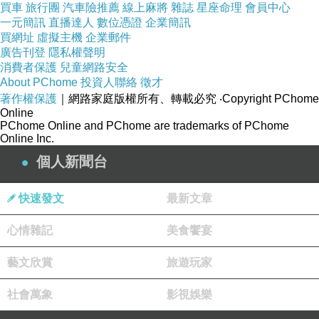
自己的磁場穩固才是正確吸引別人目
買車
旅行團
汽車險推薦
線上麻將
雜誌
星座命理
會員中心
而非外放而洩，
一元簡訊
直播達人
數位憑證
企業簡訊
光與關注。
買網址
虛擬主機
企業郵件
引用於
廣告刊登
隱私權聲明
消費者保護
兒童網路安全
https://boyi1.com/%e7%94%9f%e6%b4%bb%e7%b0%
About PChome
投資人聯絡
徵才
a1%e5%96%ae%e6%89%8d%e6%98%af%e5%8a%9b
著作權保護
｜網路家庭版權所有、轉載必究
‧Copyright PChome
Online
%e9%87%8f/
PChome Online and PChome are trademarks of PChome
Online Inc.
個人新聞台
快速發文
最新文章
出生在陰差陽錯日：命中註定的誤會？
上一篇：
命中因果如何決定你一生的命運？
心情雜記
下一篇：
美食饗宴
藝文欣賞
旅遊玩家
社會萬象
影視娛樂