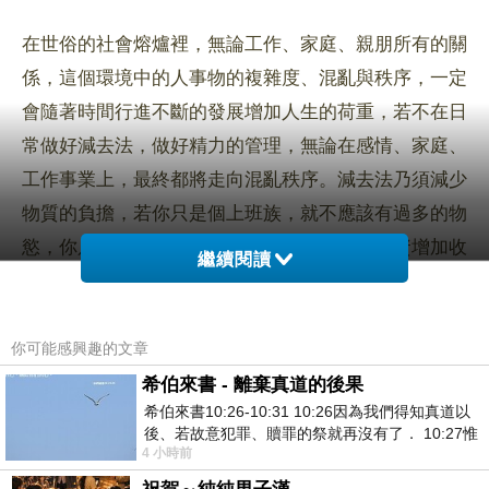
在世俗的社會熔爐裡，無論工作、家庭、親朋所有的關
係，這個環境中的人事物的複雜度、混亂與秩序，一定
會隨著時間行進不斷的發展增加人生的荷重，若不在日
常做好減去法，做好精力的管理，無論在感情、家庭、
工作事業上，最終都將走向混亂秩序。減去法乃須減少
物質的負擔，若你只是個上班族，就不應該有過多的物
慾，你只能節流與規劃，或創造第二專長或投資增加收
繼續閱讀
入來源，而擁有自己的事業者，他們可能少於節流，但
他們會開源且會抓住每一次來臨的機會。
你可能感興趣的文章
大多數人往往會隨時間的推移，累積大量的物質負擔，
希伯來書 - 離棄真道的後果
希伯來書10:26-10:31 10:26因為我們得知真道以
雜亂的房、堆滿購物的慾望產物，雖然你再創造經濟流
後、若故意犯罪、贖罪的祭就再沒有了． 10:27惟
通，但有誰會感謝你，你只是再創造著更富者更富的
M
4 小時前
有戰懼等候審判和那燒滅眾敵人的烈火
化社會，然而在你購物慾下的一切交叉行為，磁場散落