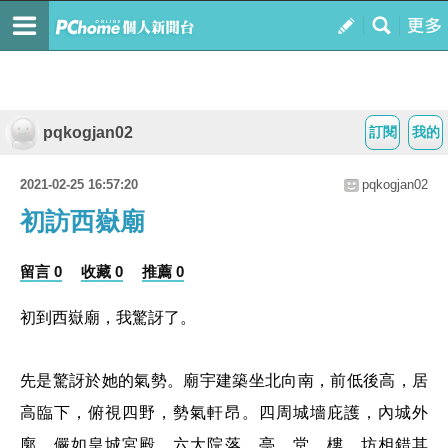
pqkogjan02
訂閱
我的
2021-02-25 16:57:20
pqkogjan02
初訪西嶽廟
留言 0
收藏 0
推薦 0
初到西嶽廟，我驚訝了。
先是驚訝於她的氣勢。廟宇建築坐北向南，前低後高，居
高臨下，俯視四野，勢氣軒昂。四周城墻庇護，內城外
廓，儼如皇城宮殿。六大院落，亭、堂、樓、坊相錯其