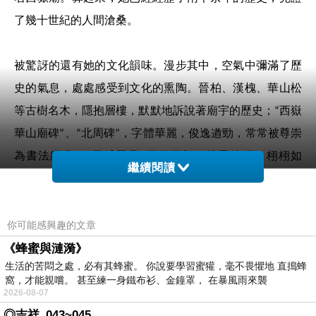
了幾十世紀的人間滄桑。
被驚訝的還有她的文化韻味。漫步其中，空氣中彌滿了歷
史的氣息，處處感受到文化的熏陶。晉柏、漢槐、華山松
等古樹名木，隱抱層樓，默默地訴說著廟宇的歷史；
西嶽
“
華山廟碑
、
北周碑
，字體華麗，俊逸遒勁，常常被尊崇
”
“
”
為書法經典；
天威咫尺
石雕石刻，構思精巧，栩栩如
“
”
繼續閱讀
生，堪稱石雕精品；康熙、乾隆、同治、慈禧多位皇帝曾
禦書匾額，不少文人墨客留下大量的祭文、遊記、詩篇。
雪映燈、寶蓮燈等民間傳說，更加豐富了西嶽廟的文化內
你可能感興趣的文章
涵。
《蜂蜜與漣漪》
生活的苦悶之處，必有其蜂蜜。 你說要學習蜜獾，毫不畏懼地 直搗蜂
窩，才能親嚐。 甚至練一身鐵布衫、金鐘罩， 在暴風雨來襲
西嶽廟是華山神廟，是歷代帝王祭祀山神的要地。五嶽立
2026-08-07
必利勁
必利吉
希
地通天，方便上蒼聆聽民聲，因此，
◎吉祥_043~045