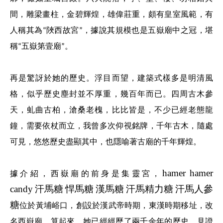
間，雕梁畫柱，金碧輝煌，雄偉莊重，頗有皇室風範，有
人稱其為
陜西故宮
，據說其規模也是五嶽廟中之冠，堪
“
”
稱
五嶽第壹廟
。
“
”
再是驚訝於她的歷史。浮目而望，建築式樣多是明清風
格，似乎歷史塵封並不厚重，幾百年而已。四周古木參
天，虬曲古柏，滄桑老槐，比比皆是，不少已經老態龍
鐘，需要依杖而立，我曾多次仰視銘牌，千年古木，隨處
可見，悠悠歷史盡顯其中，也隱喻著古廟的千年輝煌。
hamer
hamer
據介紹，西嶽廟的前身是集靈宮，
candy
汗馬糖
悍馬糖
漢馬糖
汗馬精力糖
汗馬人參
糖
位於黃埔峪口，創設於漢武帝時期，東漢時期移址，改
名西嶽廟。算起來，她已經經歷了兩千余年的歷史，見證