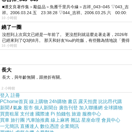
■潘文良著作集＞勵益品＞魚雁千里共今緣＞吉祥_043~045 ▽043_吉
愛力
超級希愛力
艾力達
犀利士
5mg
tadarise
液態
祥。2006.03.24.五 23:38:28 ▽044_吉祥。2006.03.25.六 00:00:
威而鋼
歷朝歷代多行禮嶽祭嶽制度，曾經有
多位帝王
10 小時前
50
繞了一圈
華山巡遊、祭拜。
沒想到上次寫文已經是一年前了。 更沒想到就這麼走著走著，2026年
已經來到了Q3的8月。 那天和好友You約吃飯，有些難為情地說「覺得
16 小時前
照理，祭山拜神，登臨峰頂，方顯誠意，也方便上蒼聽清
人間的呼聲，無奈帝王、大臣不便翻山越嶺，於是便在山
下建廟，請神下山，到了廟就等於上了山，這是古人的壹
長大
種變通，壹種偷懶的智慧。
長大，與年齡無關，跟挫折有關。
2 小時前
對這種
智慧
，我們會心壹笑，不便過多仿照。
“
”
登入
註冊
PChome首頁
線上購物
24h購物
書店
露天拍賣
比比昂代購
新聞
/
氣象
股市
個人新聞台
廣告刊登
加入聯播網
全球購物
買賣租屋
支付連
國際連
Pi 拍錢包
旅遊
服務中心
買車
旅行團
汽車險推薦
線上麻將
雜誌
星座命理
會員中心
一元簡訊
直播達人
數位憑證
企業簡訊
鹹陽古渡
上一篇：