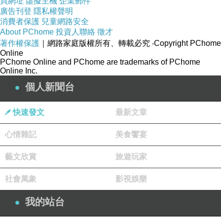
買網址
虛擬主機
企業郵件
廣告刊登
隱私權聲明
閑逛四海唐人街
下一篇：
消費者保護
兒童網路安全
About PChome
投資人聯絡
徵才
著作權保護
｜網路家庭版權所有、轉載必究
‧Copyright PChome
Online
PChome Online and PChome are trademarks of PChome
Online Inc.
個人新聞台
快速發文
最新文章
心情雜記
美食饗宴
藝文欣賞
旅遊玩家
社會萬象
影視娛樂
我的站台