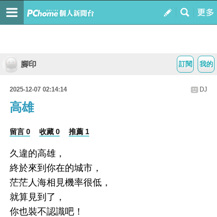
腳印
訂閱
我的
2025-12-07 02:14:14
DJ
高雄
留言 0
收藏 0
推薦 1
久違的高雄，
終於來到你在的城市，
茫茫人海相見機率很低，
就算見到了，
你也裝不認識吧！