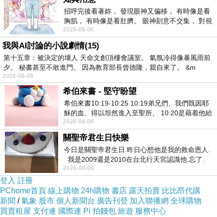
招呼完後看著妳， 發現眼神又偏移， 有時像是看
胸肌， 有時像是看肚臍。 眼神刻意不交集， 對視
2026-08-06
視線不對齊， 讓我很難不
我與AI討論的小說劇情(15)
第十五章：被決定的壞人 天命文創頂樓會議室。 氣氛冷得像暴風雨前
夕。 秘書甚至不敢進門。 因為教育部長曾德隆，親自來了。 &m
2026-08-06
希伯來書 - 堅守盼望
希伯來書10:19-10:25 10:19弟兄們、我們既因耶
穌的血、得以坦然進入至聖所、 10:20是藉着他給
2026-08-06
我們開了一條又新又活的路從幔子經過
關聖帝君生日快樂
今日是關聖帝君生日.昨日心想他是我的救命恩人.
我是2009還是2010在台北行天宮認識他.忘了.
2026-08-06
一個奇摩交友的網友學
登入
註冊
PChome首頁
線上購物
24h購物
書店
露天拍賣
比比昂代購
新聞
/
氣象
股市
個人新聞台
廣告刊登
加入聯播網
全球購物
買賣租屋
支付連
國際連
Pi 拍錢包
旅遊
服務中心