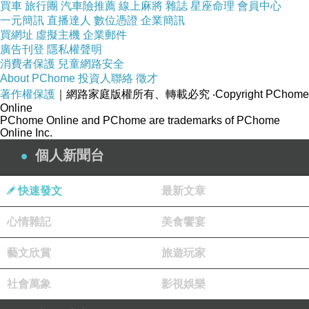
買車
旅行團
汽車險推薦
線上麻將
雜誌
星座命理
會員中心
一元簡訊
直播達人
數位憑證
企業簡訊
買網址
虛擬主機
企業郵件
廣告刊登
隱私權聲明
消費者保護
兒童網路安全
About PChome
投資人聯絡
徵才
著作權保護
｜網路家庭版權所有、轉載必究
‧Copyright PChome
Online
PChome Online and PChome are trademarks of PChome
Online Inc.
個人新聞台
快速發文
最新文章
心情雜記
美食饗宴
藝文欣賞
旅遊玩家
社會萬象
影視娛樂